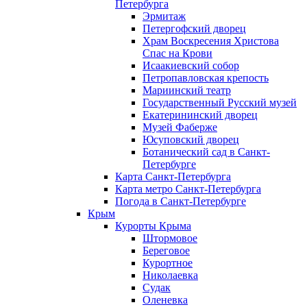
Петербурга
Эрмитаж
Петергофский дворец
Храм Воскресения Христова
Спас на Крови
Исаакиевский собор
Петропавловская крепость
Мариинский театр
Государственный Русский музей
Екатерининский дворец
Музей Фаберже
Юсуповский дворец
Ботанический сад в Санкт-
Петербурге
Карта Санкт-Петербурга
Карта метро Санкт-Петербурга
Погода в Санкт-Петербурге
Крым
Курорты Крыма
Штормовое
Береговое
Курортное
Николаевка
Судак
Оленевка