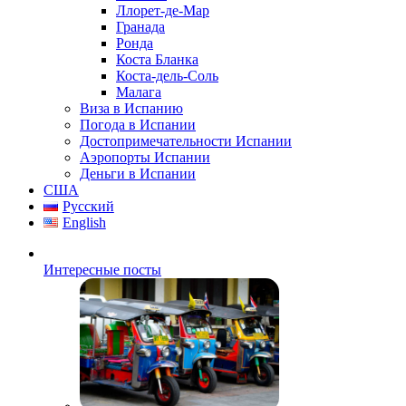
Ллорет-де-Мар
Гранада
Ронда
Коста Бланка
Коста-дель-Соль
Малага
Виза в Испанию
Погода в Испании
Достопримечательности Испании
Аэропорты Испании
Деньги в Испании
США
Русский
English
Интересные посты