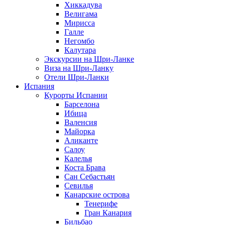
Хиккадува
Велигама
Мирисса
Галле
Негомбо
Калутара
Экскурсии на Шри-Ланке
Виза на Шри-Ланку
Отели Шри-Ланки
Испания
Курорты Испании
Барселона
Ибица
Валенсия
Майорка
Аликанте
Салоу
Калелья
Коста Брава
Сан Себастьян
Севилья
Канарские острова
Тенерифе
Гран Канария
Бильбао