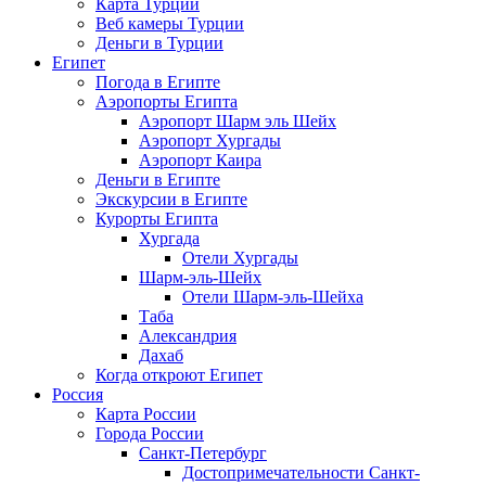
Карта Турции
Веб камеры Турции
Деньги в Турции
Египет
Погода в Египте
Аэропорты Египта
Аэропорт Шарм эль Шейх
Аэропорт Хургады
Аэропорт Каира
Деньги в Египте
Экскурсии в Египте
Курорты Египта
Хургада
Отели Хургады
Шарм-эль-Шейх
Отели Шарм-эль-Шейха
Таба
Александрия
Дахаб
Когда откроют Египет
Россия
Карта России
Города России
Санкт-Петербург
Достопримечательности Санкт-