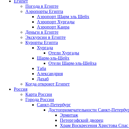
Египет
Погода в Египте
Аэропорты Египта
Аэропорт Шарм эль Шейх
Аэропорт Хургады
Аэропорт Каира
Деньги в Египте
Экскурсии в Египте
Курорты Египта
Хургада
Отели Хургады
Шарм-эль-Шейх
Отели Шарм-эль-Шейха
Таба
Александрия
Дахаб
Когда откроют Египет
Россия
Карта России
Города России
Санкт-Петербург
Достопримечательности Санкт-Петербу
Эрмитаж
Петергофский дворец
Храм Воскресения Христова Спас