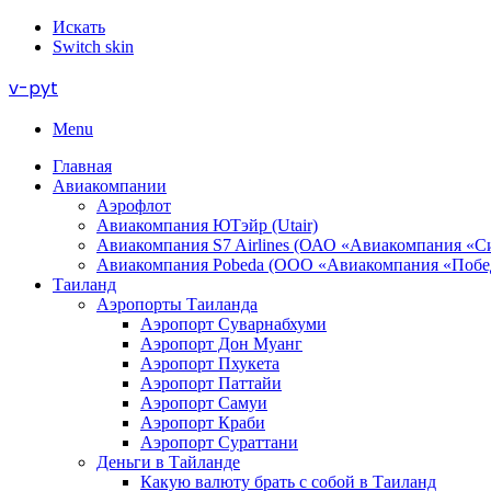
Искать
Switch skin
v-pyt
Menu
Главная
Авиакомпании
Аэрофлот
Авиакомпания ЮТэйр (Utair)
Авиакомпания S7 Airlines (ОАО «Авиакомпания «С
Авиакомпания Pobeda (ООО «Авиакомпания «Побе
Таиланд
Аэропорты Таиланда
Аэропорт Суварнабхуми
Аэропорт Дон Муанг
Аэропорт Пхукета
Аэропорт Паттайи
Аэропорт Самуи
Аэропорт Краби
Аэропорт Сураттани
Деньги в Тайланде
Какую валюту брать с собой в Таиланд