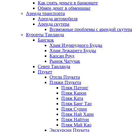
Как снять деньги в банкомате
Обмен денег в обменнике
Аренда транспорта
Аренда автомобиля
Аренда скутера
Возможные проблемы с арендой скутера
Курорты Таиланда
Бангкок
Храм Изумрудного Будды
Храм Лежащего Будды
Каосан Роуд
Рынок Чатучак
Север Таиланда
Пхукет
Отели Пхукета
Пляжи Пхукета
Пляж Патонг
Пляж Карон
Пляж Ката
Пляж Банг Тао
Пляж Сурин
Пляж Най Харн
Пляж Найтон
Пляж Май Као
Экскурсии Пхукета