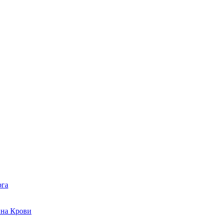
рга
 на Крови