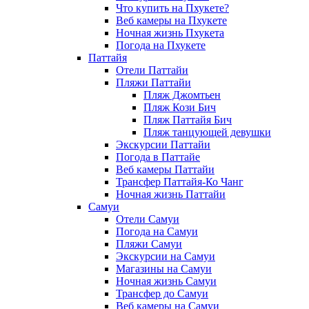
Что купить на Пхукете?
Веб камеры на Пхукете
Ночная жизнь Пхукета
Погода на Пхукете
Паттайя
Отели Паттайи
Пляжи Паттайи
Пляж Джомтьен
Пляж Кози Бич
Пляж Паттайя Бич
Пляж танцующей девушки
Экскурсии Паттайи
Погода в Паттайе
Веб камеры Паттайи
Трансфер Паттайя-Ко Чанг
Ночная жизнь Паттайи
Самуи
Отели Самуи
Погода на Самуи
Пляжи Самуи
Экскурсии на Самуи
Магазины на Самуи
Ночная жизнь Самуи
Трансфер до Самуи
Веб камеры на Самуи