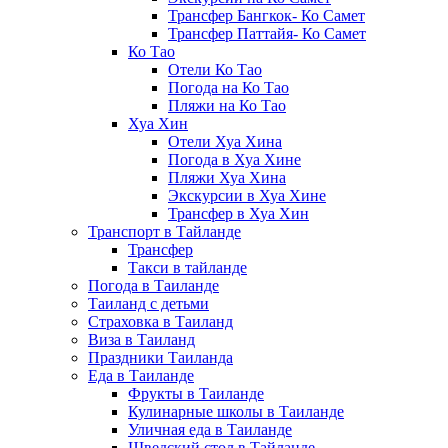
Трансфер Бангкок- Ко Самет
Трансфер Паттайя- Ко Самет
Ко Тао
Отели Ко Тао
Погода на Ко Тао
Пляжи на Ко Тао
Хуа Хин
Отели Хуа Хина
Погода в Хуа Хине
Пляжи Хуа Хина
Экскурсии в Хуа Хине
Трансфер в Хуа Хин
Транспорт в Тайланде
Трансфер
Такси в тайланде
Погода в Таиланде
Таиланд с детьми
Страховка в Таиланд
Виза в Таиланд
Праздники Таиланда
Еда в Таиланде
Фрукты в Таиланде
Кулинарные школы в Таиланде
Уличная еда в Таиланде
Шведский стол в Тайланде