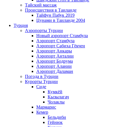
Тайский массаж
Происшествия в Таиланде
Тайфун Пабук 2019
Цунами в Таиланде 2004
Турция
Аэропорты Турции
Новый аэропорт Стамбула
Аэропорт Стамбула
Аэропорт Сабиха Гёкчен
Аэропорт Анкары
Аэропорт Анталии
Аэропорт Бодрума
Аэропорт Алании
Аэропорт Даламан
Погода в Турции
Курорты Турции
Сиде
Кумкёй
Кызылагач
Чолаклы
Мармарис
Кемер
Бельдиби
Гейнюк