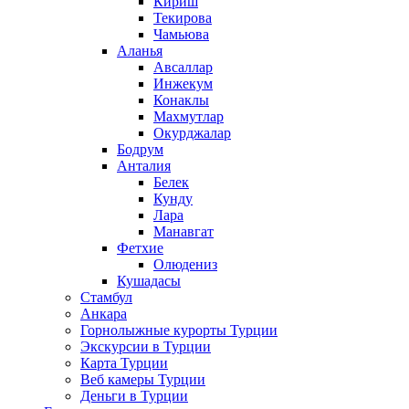
Кириш
Текирова
Чамьюва
Аланья
Авсаллар
Инжекум
Конаклы
Махмутлар
Окурджалар
Бодрум
Анталия
Белек
Кунду
Лара
Манавгат
Фетхие
Олюдениз
Кушадасы
Стамбул
Анкара
Горнолыжные курорты Турции
Экскурсии в Турции
Карта Турции
Веб камеры Турции
Деньги в Турции