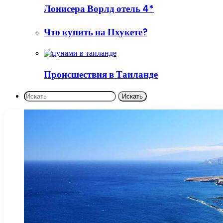
Лонисера Ворлд отель 4*
Что купить на Пхукете?
Происшествия в Таиланде
Искать