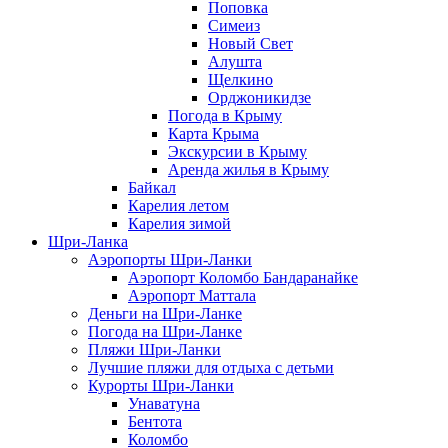
Поповка
Симеиз
Новый Свет
Алушта
Щелкино
Орджоникидзе
Погода в Крыму
Карта Крыма
Экскурсии в Крыму
Аренда жилья в Крыму
Байкал
Карелия летом
Карелия зимой
Шри-Ланка
Аэропорты Шри-Ланки
Аэропорт Коломбо Бандаранайке
Аэропорт Маттала
Деньги на Шри-Ланке
Погода на Шри-Ланке
Пляжи Шри-Ланки
Лучшие пляжи для отдыха с детьми
Курорты Шри-Ланки
Унаватуна
Бентота
Коломбо