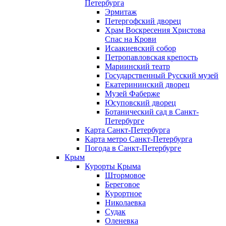
Петербурга
Эрмитаж
Петергофский дворец
Храм Воскресения Христова
Спас на Крови
Исаакиевский собор
Петропавловская крепость
Мариинский театр
Государственный Русский музей
Екатерининский дворец
Музей Фаберже
Юсуповский дворец
Ботанический сад в Санкт-
Петербурге
Карта Санкт-Петербурга
Карта метро Санкт-Петербурга
Погода в Санкт-Петербурге
Крым
Курорты Крыма
Штормовое
Береговое
Курортное
Николаевка
Судак
Оленевка