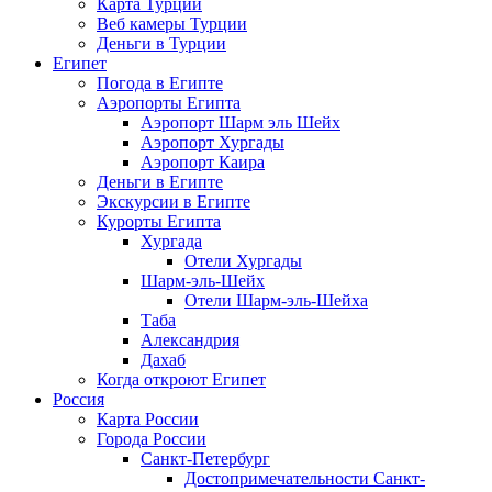
Карта Турции
Веб камеры Турции
Деньги в Турции
Египет
Погода в Египте
Аэропорты Египта
Аэропорт Шарм эль Шейх
Аэропорт Хургады
Аэропорт Каира
Деньги в Египте
Экскурсии в Египте
Курорты Египта
Хургада
Отели Хургады
Шарм-эль-Шейх
Отели Шарм-эль-Шейха
Таба
Александрия
Дахаб
Когда откроют Египет
Россия
Карта России
Города России
Санкт-Петербург
Достопримечательности Санкт-