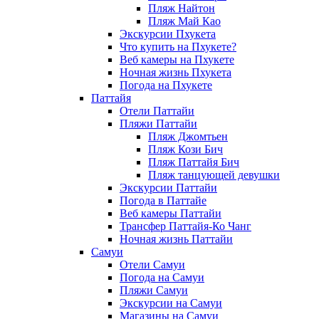
Пляж Найтон
Пляж Май Као
Экскурсии Пхукета
Что купить на Пхукете?
Веб камеры на Пхукете
Ночная жизнь Пхукета
Погода на Пхукете
Паттайя
Отели Паттайи
Пляжи Паттайи
Пляж Джомтьен
Пляж Кози Бич
Пляж Паттайя Бич
Пляж танцующей девушки
Экскурсии Паттайи
Погода в Паттайе
Веб камеры Паттайи
Трансфер Паттайя-Ко Чанг
Ночная жизнь Паттайи
Самуи
Отели Самуи
Погода на Самуи
Пляжи Самуи
Экскурсии на Самуи
Магазины на Самуи