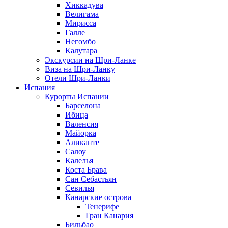
Хиккадува
Велигама
Мирисса
Галле
Негомбо
Калутара
Экскурсии на Шри-Ланке
Виза на Шри-Ланку
Отели Шри-Ланки
Испания
Курорты Испании
Барселона
Ибица
Валенсия
Майорка
Аликанте
Салоу
Калелья
Коста Брава
Сан Себастьян
Севилья
Канарские острова
Тенерифе
Гран Канария
Бильбао