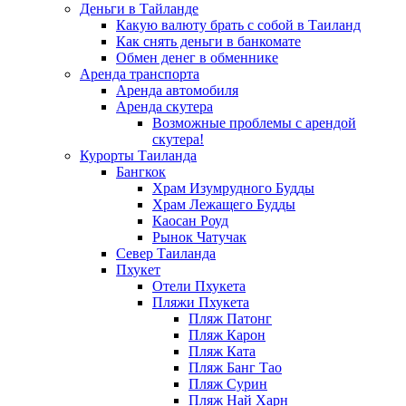
Деньги в Тайланде
Какую валюту брать с собой в Таиланд
Как снять деньги в банкомате
Обмен денег в обменнике
Аренда транспорта
Аренда автомобиля
Аренда скутера
Возможные проблемы с арендой
скутера!
Курорты Таиланда
Бангкок
Храм Изумрудного Будды
Храм Лежащего Будды
Каосан Роуд
Рынок Чатучак
Север Таиланда
Пхукет
Отели Пхукета
Пляжи Пхукета
Пляж Патонг
Пляж Карон
Пляж Ката
Пляж Банг Тао
Пляж Сурин
Пляж Най Харн