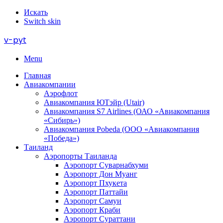
Искать
Switch skin
v-pyt
Menu
Главная
Авиакомпании
Аэрофлот
Авиакомпания ЮТэйр (Utair)
Авиакомпания S7 Airlines (ОАО «Авиакомпания
«Сибирь»)
Авиакомпания Pobeda (ООО «Авиакомпания
«Победа»)
Таиланд
Аэропорты Таиланда
Аэропорт Суварнабхуми
Аэропорт Дон Муанг
Аэропорт Пхукета
Аэропорт Паттайи
Аэропорт Самуи
Аэропорт Краби
Аэропорт Сураттани