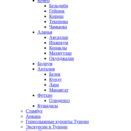
Кемер
Бельдиби
Гейнюк
Кириш
Текирова
Чамьюва
Аланья
Авсаллар
Инжекум
Конаклы
Махмутлар
Окурджалар
Бодрум
Анталия
Белек
Кунду
Лара
Манавгат
Фетхие
Олюдениз
Кушадасы
Стамбул
Анкара
Горнолыжные курорты Турции
Экскурсии в Турции