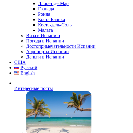
Ллорет-де-Мар
Гранада
Ронда
Коста Бланка
Коста-дель-Соль
Малага
Виза в Испанию
Погода в Испании
Достопримечательности Испании
Аэропорты Испании
Деньги в Испании
США
Русский
English
Интересные посты