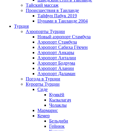
Тайский массаж
Происшествия в Таиланде
Тайфун Пабук 2019
Цунами в Таиланде 2004
Турция
Аэропорты Турции
Новый аэропорт Стамбула
Аэропорт Стамбула
Аэропорт Сабиха Гёкчен
Аэропорт Анкары
Аэропорт Анталии
Аэропорт Бодрума
Аэропорт Алании
Аэропорт Даламан
Погода в Турции
Курорты Турции
Сиде
Кумкёй
Кызылагач
Чолаклы
Мармарис
Кемер
Бельдиби
Гейнюк