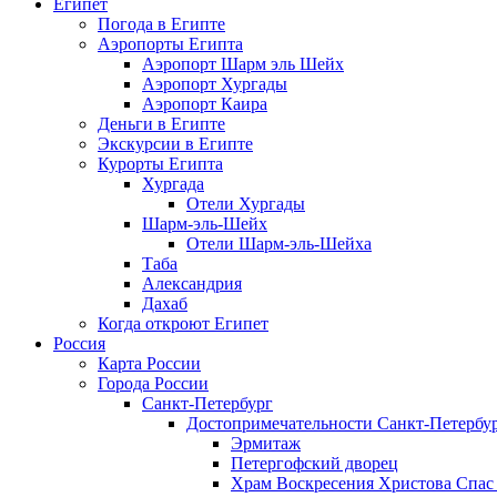
Египет
Погода в Египте
Аэропорты Египта
Аэропорт Шарм эль Шейх
Аэропорт Хургады
Аэропорт Каира
Деньги в Египте
Экскурсии в Египте
Курорты Египта
Хургада
Отели Хургады
Шарм-эль-Шейх
Отели Шарм-эль-Шейха
Таба
Александрия
Дахаб
Когда откроют Египет
Россия
Карта России
Города России
Санкт-Петербург
Достопримечательности Санкт-Петербу
Эрмитаж
Петергофский дворец
Храм Воскресения Христова Спас