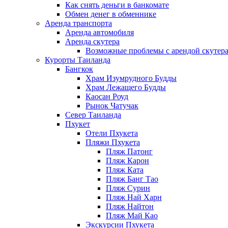
Как снять деньги в банкомате
Обмен денег в обменнике
Аренда транспорта
Аренда автомобиля
Аренда скутера
Возможные проблемы с арендой скутера
Курорты Таиланда
Бангкок
Храм Изумрудного Будды
Храм Лежащего Будды
Каосан Роуд
Рынок Чатучак
Север Таиланда
Пхукет
Отели Пхукета
Пляжи Пхукета
Пляж Патонг
Пляж Карон
Пляж Ката
Пляж Банг Тао
Пляж Сурин
Пляж Най Харн
Пляж Найтон
Пляж Май Као
Экскурсии Пхукета