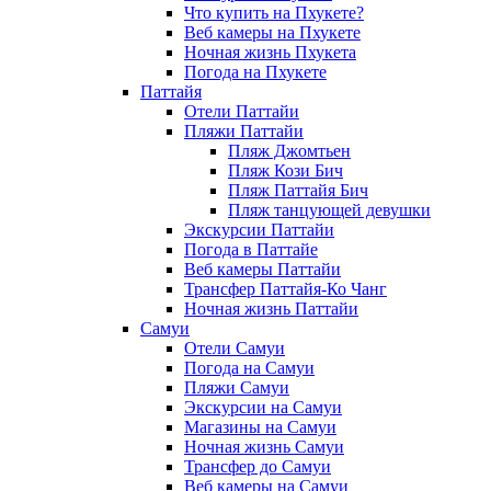
Что купить на Пхукете?
Веб камеры на Пхукете
Ночная жизнь Пхукета
Погода на Пхукете
Паттайя
Отели Паттайи
Пляжи Паттайи
Пляж Джомтьен
Пляж Кози Бич
Пляж Паттайя Бич
Пляж танцующей девушки
Экскурсии Паттайи
Погода в Паттайе
Веб камеры Паттайи
Трансфер Паттайя-Ко Чанг
Ночная жизнь Паттайи
Самуи
Отели Самуи
Погода на Самуи
Пляжи Самуи
Экскурсии на Самуи
Магазины на Самуи
Ночная жизнь Самуи
Трансфер до Самуи
Веб камеры на Самуи