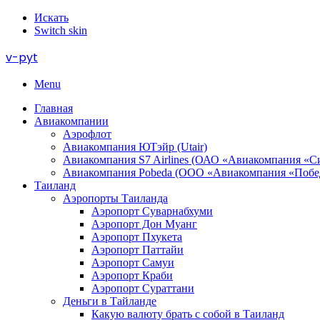
Искать
Switch skin
v-pyt
Menu
Главная
Авиакомпании
Аэрофлот
Авиакомпания ЮТэйр (Utair)
Авиакомпания S7 Airlines (ОАО «Авиакомпания «С
Авиакомпания Pobeda (ООО «Авиакомпания «Побе
Таиланд
Аэропорты Таиланда
Аэропорт Суварнабхуми
Аэропорт Дон Муанг
Аэропорт Пхукета
Аэропорт Паттайи
Аэропорт Самуи
Аэропорт Краби
Аэропорт Сураттани
Деньги в Тайланде
Какую валюту брать с собой в Таиланд