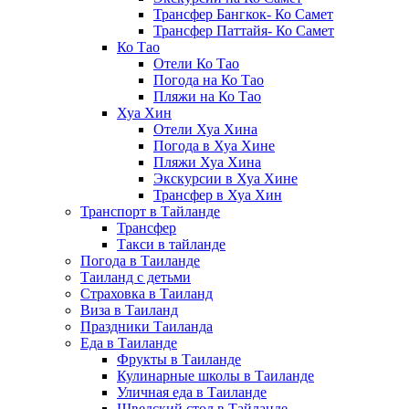
Трансфер Бангкок- Ко Самет
Трансфер Паттайя- Ко Самет
Ко Тао
Отели Ко Тао
Погода на Ко Тао
Пляжи на Ко Тао
Хуа Хин
Отели Хуа Хина
Погода в Хуа Хине
Пляжи Хуа Хина
Экскурсии в Хуа Хине
Трансфер в Хуа Хин
Транспорт в Тайланде
Трансфер
Такси в тайланде
Погода в Таиланде
Таиланд с детьми
Страховка в Таиланд
Виза в Таиланд
Праздники Таиланда
Еда в Таиланде
Фрукты в Таиланде
Кулинарные школы в Таиланде
Уличная еда в Таиланде
Шведский стол в Тайланде