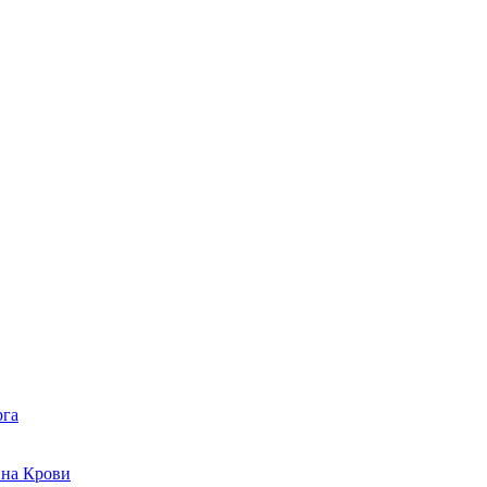
рга
 на Крови