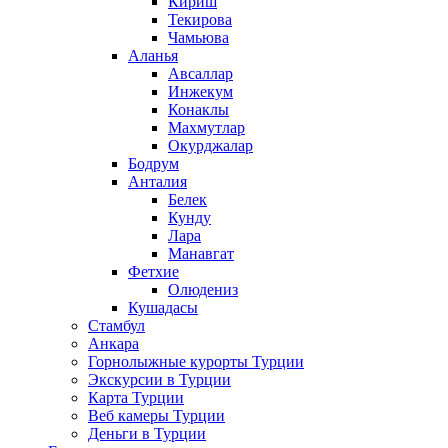
Кириш
Текирова
Чамьюва
Аланья
Авсаллар
Инжекум
Конаклы
Махмутлар
Окурджалар
Бодрум
Анталия
Белек
Кунду
Лара
Манавгат
Фетхие
Олюдениз
Кушадасы
Стамбул
Анкара
Горнолыжные курорты Турции
Экскурсии в Турции
Карта Турции
Веб камеры Турции
Деньги в Турции