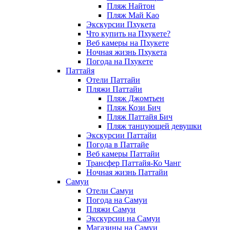
Пляж Найтон
Пляж Май Као
Экскурсии Пхукета
Что купить на Пхукете?
Веб камеры на Пхукете
Ночная жизнь Пхукета
Погода на Пхукете
Паттайя
Отели Паттайи
Пляжи Паттайи
Пляж Джомтьен
Пляж Кози Бич
Пляж Паттайя Бич
Пляж танцующей девушки
Экскурсии Паттайи
Погода в Паттайе
Веб камеры Паттайи
Трансфер Паттайя-Ко Чанг
Ночная жизнь Паттайи
Самуи
Отели Самуи
Погода на Самуи
Пляжи Самуи
Экскурсии на Самуи
Магазины на Самуи