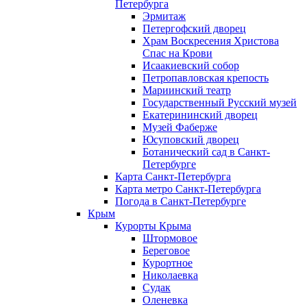
Петербурга
Эрмитаж
Петергофский дворец
Храм Воскресения Христова
Спас на Крови
Исаакиевский собор
Петропавловская крепость
Мариинский театр
Государственный Русский музей
Екатерининский дворец
Музей Фаберже
Юсуповский дворец
Ботанический сад в Санкт-
Петербурге
Карта Санкт-Петербурга
Карта метро Санкт-Петербурга
Погода в Санкт-Петербурге
Крым
Курорты Крыма
Штормовое
Береговое
Курортное
Николаевка
Судак
Оленевка