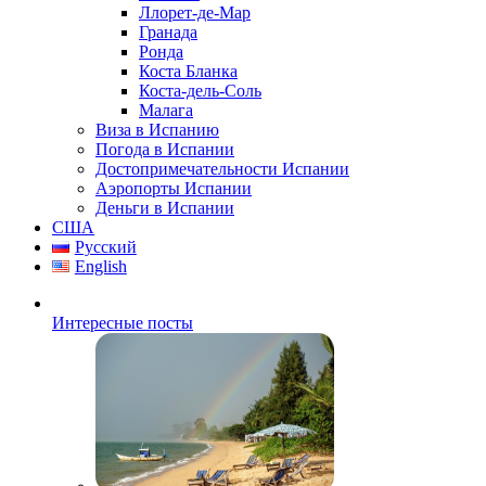
Ллорет-де-Мар
Гранада
Ронда
Коста Бланка
Коста-дель-Соль
Малага
Виза в Испанию
Погода в Испании
Достопримечательности Испании
Аэропорты Испании
Деньги в Испании
США
Русский
English
Интересные посты