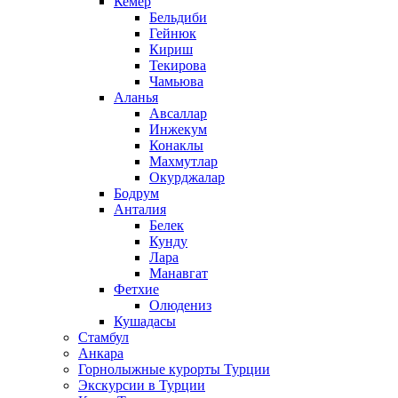
Кемер
Бельдиби
Гейнюк
Кириш
Текирова
Чамьюва
Аланья
Авсаллар
Инжекум
Конаклы
Махмутлар
Окурджалар
Бодрум
Анталия
Белек
Кунду
Лара
Манавгат
Фетхие
Олюдениз
Кушадасы
Стамбул
Анкара
Горнолыжные курорты Турции
Экскурсии в Турции