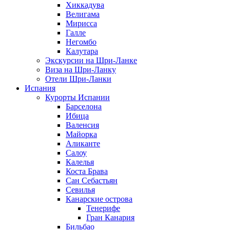
Хиккадува
Велигама
Мирисса
Галле
Негомбо
Калутара
Экскурсии на Шри-Ланке
Виза на Шри-Ланку
Отели Шри-Ланки
Испания
Курорты Испании
Барселона
Ибица
Валенсия
Майорка
Аликанте
Салоу
Калелья
Коста Брава
Сан Себастьян
Севилья
Канарские острова
Тенерифе
Гран Канария
Бильбао