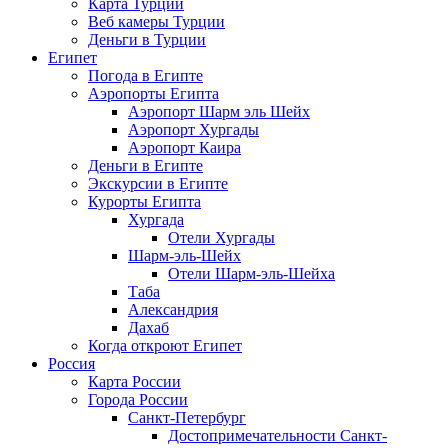
Карта Турции
Веб камеры Турции
Деньги в Турции
Египет
Погода в Египте
Аэропорты Египта
Аэропорт Шарм эль Шейх
Аэропорт Хургады
Аэропорт Каира
Деньги в Египте
Экскурсии в Египте
Курорты Египта
Хургада
Отели Хургады
Шарм-эль-Шейх
Отели Шарм-эль-Шейха
Таба
Александрия
Дахаб
Когда откроют Египет
Россия
Карта России
Города России
Санкт-Петербург
Достопримечательности Санкт-