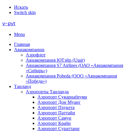
Искать
Switch skin
v-pyt
Menu
Главная
Авиакомпании
Аэрофлот
Авиакомпания ЮТэйр (Utair)
Авиакомпания S7 Airlines (ОАО «Авиакомпания
«Сибирь»)
Авиакомпания Pobeda (ООО «Авиакомпания
«Победа»)
Таиланд
Аэропорты Таиланда
Аэропорт Суварнабхуми
Аэропорт Дон Муанг
Аэропорт Пхукета
Аэропорт Паттайи
Аэропорт Самуи
Аэропорт Краби
Аэропорт Сураттани