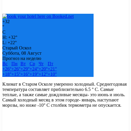
+
32
°
C
H:
+
32°
L:
+
22°
Старый Оскол
Суббота, 08 Август
Прогноз на неделю
Вс
Пн
Вт
Ср
Чт
Пт
+
26°
+
26°
+
29°
+
24°
+
20°
+
21°
+
18°
+
15°
+
16°
+
19°
+
12°
+
10°
Климат в Старом Осколе умеренно холодный. Среднегодовая
температура составляет приблизительно 6.5 ° C. Самые
теплые, а также самые дождливые месяцы- это июнь и июль.
Самый холодный месяц в этом городе- январь, наступают
морозы, но ниже -10° C столбик термометра не опускается.