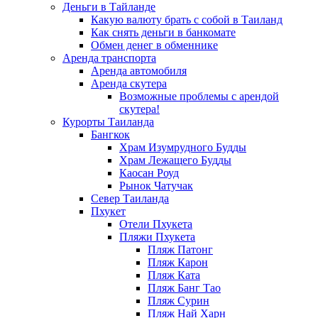
Деньги в Тайланде
Какую валюту брать с собой в Таиланд
Как снять деньги в банкомате
Обмен денег в обменнике
Аренда транспорта
Аренда автомобиля
Аренда скутера
Возможные проблемы с арендой
скутера!
Курорты Таиланда
Бангкок
Храм Изумрудного Будды
Храм Лежащего Будды
Каосан Роуд
Рынок Чатучак
Север Таиланда
Пхукет
Отели Пхукета
Пляжи Пхукета
Пляж Патонг
Пляж Карон
Пляж Ката
Пляж Банг Тао
Пляж Сурин
Пляж Най Харн