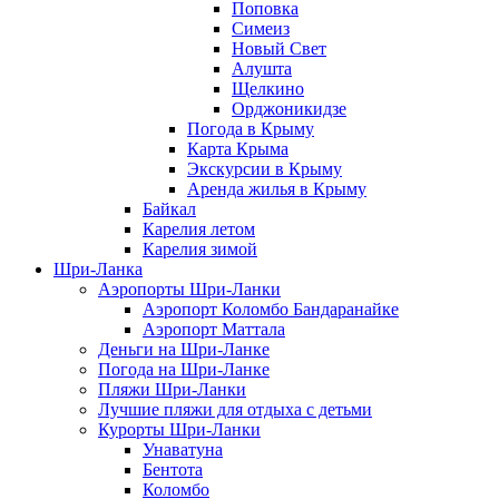
Поповка
Симеиз
Новый Свет
Алушта
Щелкино
Орджоникидзе
Погода в Крыму
Карта Крыма
Экскурсии в Крыму
Аренда жилья в Крыму
Байкал
Карелия летом
Карелия зимой
Шри-Ланка
Аэропорты Шри-Ланки
Аэропорт Коломбо Бандаранайке
Аэропорт Маттала
Деньги на Шри-Ланке
Погода на Шри-Ланке
Пляжи Шри-Ланки
Лучшие пляжи для отдыха с детьми
Курорты Шри-Ланки
Унаватуна
Бентота
Коломбо