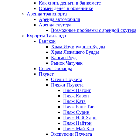
Как снять деньги в банкомате
Обмен денег в обменнике
Аренда транспорта
Аренда автомобиля
Аренда скутера
Возможные проблемы с арендой скутера
Курорты Таиланда
Бангкок
Храм Изумрудного Будды
Храм Лежащего Будды
Каосан Роуд
Рынок Чатучак
Север Таиланда
Пхукет
Отели Пхукета
Пляжи Пхукета
Пляж Патонг
Пляж Карон
Пляж Ката
Пляж Банг Тао
Пляж Сурин
Пляж Най Харн
Пляж Найтон
Пляж Май Као
Экскурсии Пхукета