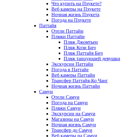
Что купить на Пхукете?
Веб камеры на Пхукете
Ночная жизнь Пхукета
Погода на Пхукете
Паттайя
Отели Паттайи
Пляжи Паттайи
Пляж Джомтьен
Пляж Кози Бич
Пляж Паттайя Бич
Пляж танцующей девушки
Экскурсии Паттайи
Погода в Паттайе
Веб камеры Паттайи
Трансфер Паттайя-Ко Чанг
Ночная жизнь Паттайи
Самуи
Отели Самуи
Погода на Самуи
Пляжи Самуи
Экскурсии на Самуи
Магазины на Самуи
Ночная жизнь Самуи
Трансфер до Самуи
Веб камеры на Самуи