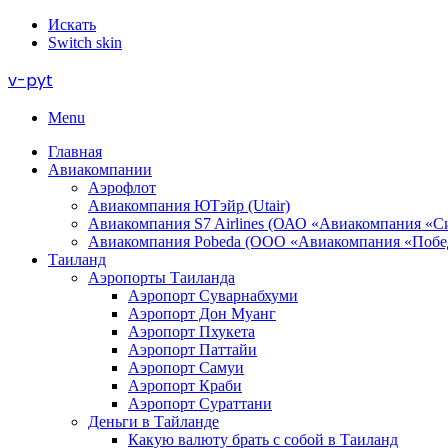
Искать
Switch skin
v-pyt
Menu
Главная
Авиакомпании
Аэрофлот
Авиакомпания ЮТэйр (Utair)
Авиакомпания S7 Airlines (ОАО «Авиакомпания «С
Авиакомпания Pobeda (ООО «Авиакомпания «Побе
Таиланд
Аэропорты Таиланда
Аэропорт Суварнабхуми
Аэропорт Дон Муанг
Аэропорт Пхукета
Аэропорт Паттайи
Аэропорт Самуи
Аэропорт Краби
Аэропорт Сураттани
Деньги в Тайланде
Какую валюту брать с собой в Таиланд