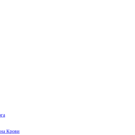
рга
 на Крови