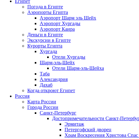
Египет
Погода в Египте
Аэропорты Египта
Аэропорт Шарм эль Шейх
Аэропорт Хургады
Аэропорт Каира
Деньги в Египте
Экскурсии в Египте
Курорты Египта
Хургада
Отели Хургады
Шарм-эль-Шейх
Отели Шарм-эль-Шейха
Таба
Александрия
Дахаб
Когда откроют Египет
Россия
Карта России
Города России
Санкт-Петербург
Достопримечательности Санкт-Петербу
Эрмитаж
Петергофский дворец
Храм Воскресения Христова Спас