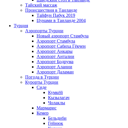
Тайский массаж
Происшествия в Таиланде
Тайфун Пабук 2019
Цунами в Таиланде 2004
Турция
Аэропорты Турции
Новый аэропорт Стамбула
Аэропорт Стамбула
Аэропорт Сабиха Гёкчен
Аэропорт Анкары
Аэропорт Анталии
Аэропорт Бодрума
Аэропорт Алании
Аэропорт Даламан
Погода в Турции
Курорты Турции
Сиде
Кумкёй
Кызылагач
Чолаклы
Мармарис
Кемер
Бельдиби
Гейнюк