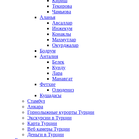
Кириш
Текирова
Чамьюва
Аланья
Авсаллар
Инжекум
Конаклы
Махмутлар
Окурджалар
Бодрум
Анталия
Белек
Кунду
Лара
Манавгат
Фетхие
Олюдениз
Кушадасы
Стамбул
Анкара
Горнолыжные курорты Турции
Экскурсии в Турции
Карта Турции
Веб камеры Турции
Деньги в Турции