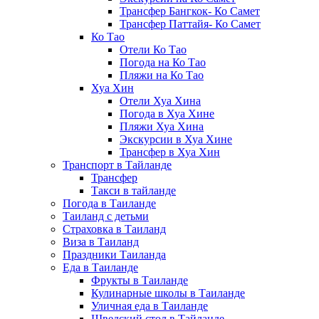
Трансфер Бангкок- Ко Самет
Трансфер Паттайя- Ко Самет
Ко Тао
Отели Ко Тао
Погода на Ко Тао
Пляжи на Ко Тао
Хуа Хин
Отели Хуа Хина
Погода в Хуа Хине
Пляжи Хуа Хина
Экскурсии в Хуа Хине
Трансфер в Хуа Хин
Транспорт в Тайланде
Трансфер
Такси в тайланде
Погода в Таиланде
Таиланд с детьми
Страховка в Таиланд
Виза в Таиланд
Праздники Таиланда
Еда в Таиланде
Фрукты в Таиланде
Кулинарные школы в Таиланде
Уличная еда в Таиланде
Шведский стол в Тайланде