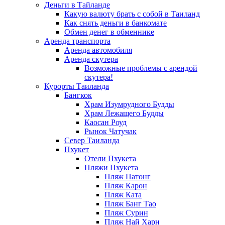
Деньги в Тайланде
Какую валюту брать с собой в Таиланд
Как снять деньги в банкомате
Обмен денег в обменнике
Аренда транспорта
Аренда автомобиля
Аренда скутера
Возможные проблемы с арендой
скутера!
Курорты Таиланда
Бангкок
Храм Изумрудного Будды
Храм Лежащего Будды
Каосан Роуд
Рынок Чатучак
Север Таиланда
Пхукет
Отели Пхукета
Пляжи Пхукета
Пляж Патонг
Пляж Карон
Пляж Ката
Пляж Банг Тао
Пляж Сурин
Пляж Най Харн