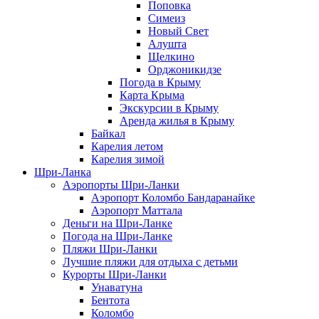
Поповка
Симеиз
Новый Свет
Алушта
Щелкино
Орджоникидзе
Погода в Крыму
Карта Крыма
Экскурсии в Крыму
Аренда жилья в Крыму
Байкал
Карелия летом
Карелия зимой
Шри-Ланка
Аэропорты Шри-Ланки
Аэропорт Коломбо Бандаранайке
Аэропорт Маттала
Деньги на Шри-Ланке
Погода на Шри-Ланке
Пляжи Шри-Ланки
Лучшие пляжи для отдыха с детьми
Курорты Шри-Ланки
Унаватуна
Бентота
Коломбо