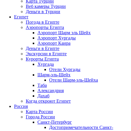
Карта Турции
Веб камеры Турции
Деньги в Турции
Египет
Погода в Египте
Аэропорты Египта
Аэропорт Шарм эль Шейх
Аэропорт Хургады
Аэропорт Каира
Деньги в Египте
Экскурсии в Египте
Курорты Египта
Хургада
Отели Хургады
Шарм-эль-Шейх
Отели Шарм-эль-Шейха
Таба
Александрия
Дахаб
Когда откроют Египет
Россия
Карта России
Города России
Санкт-Петербург
Достопримечательности Санкт-