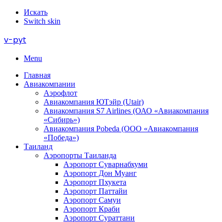
Искать
Switch skin
v-pyt
Menu
Главная
Авиакомпании
Аэрофлот
Авиакомпания ЮТэйр (Utair)
Авиакомпания S7 Airlines (ОАО «Авиакомпания
«Сибирь»)
Авиакомпания Pobeda (ООО «Авиакомпания
«Победа»)
Таиланд
Аэропорты Таиланда
Аэропорт Суварнабхуми
Аэропорт Дон Муанг
Аэропорт Пхукета
Аэропорт Паттайи
Аэропорт Самуи
Аэропорт Краби
Аэропорт Сураттани