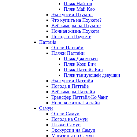
Пляж Найтон
Пляж Май Као
Экскурсии Пхукета
Что купить на Пхукете?
Веб камеры на Пхукете
Ночная жизнь Пхукета
Погода на Пхукете
Паттайя
Отели Паттайи
Пляжи Паттайи
Пляж Джомтьен
Пляж Кози Бич
Пляж Паттайя Бич
Пляж танцующей девушки
Экскурсии Паттайи
Погода в Паттайе
Веб камеры Паттайи
Трансфер Паттайя-Ко Чанг
Ночная жизнь Паттайи
Самуи
Отели Самуи
Погода на Самуи
Пляжи Самуи
Экскурсии на Самуи
Магазины на Самуи