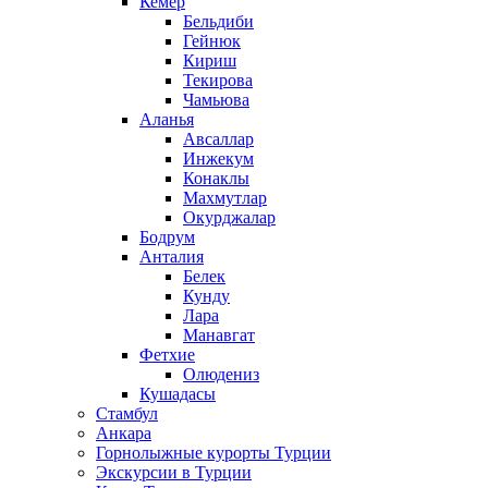
Кемер
Бельдиби
Гейнюк
Кириш
Текирова
Чамьюва
Аланья
Авсаллар
Инжекум
Конаклы
Махмутлар
Окурджалар
Бодрум
Анталия
Белек
Кунду
Лара
Манавгат
Фетхие
Олюдениз
Кушадасы
Стамбул
Анкара
Горнолыжные курорты Турции
Экскурсии в Турции