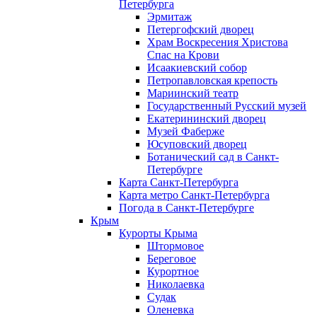
Петербурга
Эрмитаж
Петергофский дворец
Храм Воскресения Христова
Спас на Крови
Исаакиевский собор
Петропавловская крепость
Мариинский театр
Государственный Русский музей
Екатерининский дворец
Музей Фаберже
Юсуповский дворец
Ботанический сад в Санкт-
Петербурге
Карта Санкт-Петербурга
Карта метро Санкт-Петербурга
Погода в Санкт-Петербурге
Крым
Курорты Крыма
Штормовое
Береговое
Курортное
Николаевка
Судак
Оленевка