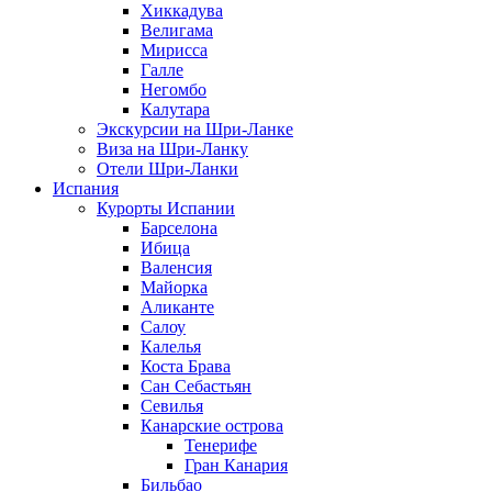
Хиккадува
Велигама
Мирисса
Галле
Негомбо
Калутара
Экскурсии на Шри-Ланке
Виза на Шри-Ланку
Отели Шри-Ланки
Испания
Курорты Испании
Барселона
Ибица
Валенсия
Майорка
Аликанте
Салоу
Калелья
Коста Брава
Сан Себастьян
Севилья
Канарские острова
Тенерифе
Гран Канария
Бильбао