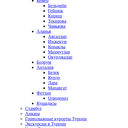
Кемер
Бельдиби
Гейнюк
Кириш
Текирова
Чамьюва
Аланья
Авсаллар
Инжекум
Конаклы
Махмутлар
Окурджалар
Бодрум
Анталия
Белек
Кунду
Лара
Манавгат
Фетхие
Олюдениз
Кушадасы
Стамбул
Анкара
Горнолыжные курорты Турции
Экскурсии в Турции