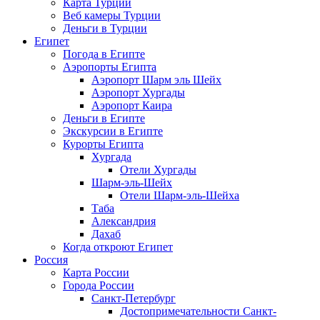
Карта Турции
Веб камеры Турции
Деньги в Турции
Египет
Погода в Египте
Аэропорты Египта
Аэропорт Шарм эль Шейх
Аэропорт Хургады
Аэропорт Каира
Деньги в Египте
Экскурсии в Египте
Курорты Египта
Хургада
Отели Хургады
Шарм-эль-Шейх
Отели Шарм-эль-Шейха
Таба
Александрия
Дахаб
Когда откроют Египет
Россия
Карта России
Города России
Санкт-Петербург
Достопримечательности Санкт-