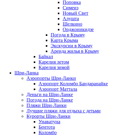
Поповка
Симеиз
Новый Свет
Алушта
Щелкино
Орджоникидзе
Погода в Крыму
Карта Крыма
Экскурсии в Крыму
Аренда жилья в Крыму
Байкал
Карелия летом
Карелия зимой
Шри-Ланка
Аэропорты Шри-Ланки
Аэропорт Коломбо Бандаранайке
Аэропорт Маттала
Деньги на Шри-Ланке
Погода на Шри-Ланке
Пляжи Шри-Ланки
Лучшие пляжи для отдыха с детьми
Курорты Шри-Ланки
Унаватуна
Бентота
Коломбо