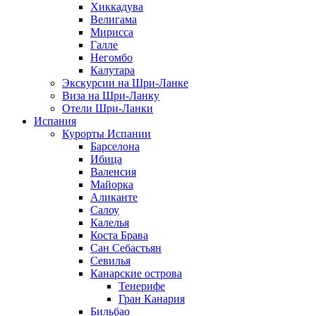
Хиккадува
Велигама
Мирисса
Галле
Негомбо
Калутара
Экскурсии на Шри-Ланке
Виза на Шри-Ланку
Отели Шри-Ланки
Испания
Курорты Испании
Барселона
Ибица
Валенсия
Майорка
Аликанте
Салоу
Калелья
Коста Брава
Сан Себастьян
Севилья
Канарские острова
Тенерифе
Гран Канария
Бильбао