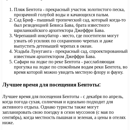
Пляж Бентота - прекрасный участок золотистого песка,
прозрачной голубой воды и качающихся пальм.
Сад Бриф - пышный тропический сад, который когда-то
был резиденцией Бевиса Бава, брата известного
шриланкийского архитектора Джеффри Бава.
Черепаший инкубатор - место, где посетители могут
узнать об усилиях по сохранению черепах и даже
выпустить детенышей черепах в океан.
Усадьба Лунуганга - прекрасный сад, спроектированный
известным архитектором Джеффри Бава.
Сафари на лодке по реке Бентота - расслабляющая
прогулка на лодке по спокойным водам реки Бентота, во
время которой можно увидеть местную флору и фауну.
Лучшее время для посещения Бентоты:
Лучшее время для посещения Бентоты - с декабря по апрель,
когда погода сухая, солнечная и идеально подходит для
активного отдыха. Однако туристы также могут
запланировать свою поездку в сезон муссонов (с мая по
сентябрь), когда местность пышная и зеленая, а цены в отелях
ниже.