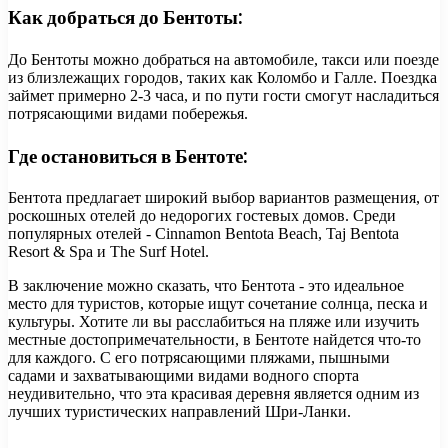
Как добраться до Бентоты:
До Бентоты можно добраться на автомобиле, такси или поезде
из близлежащих городов, таких как Коломбо и Галле. Поездка
займет примерно 2-3 часа, и по пути гости смогут насладиться
потрясающими видами побережья.
Где остановиться в Бентоте:
Бентота предлагает широкий выбор вариантов размещения, от
роскошных отелей до недорогих гостевых домов. Среди
популярных отелей - Cinnamon Bentota Beach, Taj Bentota
Resort & Spa и The Surf Hotel.
В заключение можно сказать, что Бентота - это идеальное
место для туристов, которые ищут сочетание солнца, песка и
культуры. Хотите ли вы расслабиться на пляже или изучить
местные достопримечательности, в Бентоте найдется что-то
для каждого. С его потрясающими пляжами, пышными
садами и захватывающими видами водного спорта
неудивительно, что эта красивая деревня является одним из
лучших туристических направлений Шри-Ланки.