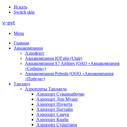
Искать
Switch skin
v-pyt
Menu
Главная
Авиакомпании
Аэрофлот
Авиакомпания ЮТэйр (Utair)
Авиакомпания S7 Airlines (ОАО «Авиакомпания
«Сибирь»)
Авиакомпания Pobeda (ООО «Авиакомпания
«Победа»)
Таиланд
Аэропорты Таиланда
Аэропорт Суварнабхуми
Аэропорт Дон Муанг
Аэропорт Пхукета
Аэропорт Паттайи
Аэропорт Самуи
Аэропорт Краби
Аэропорт Сураттани