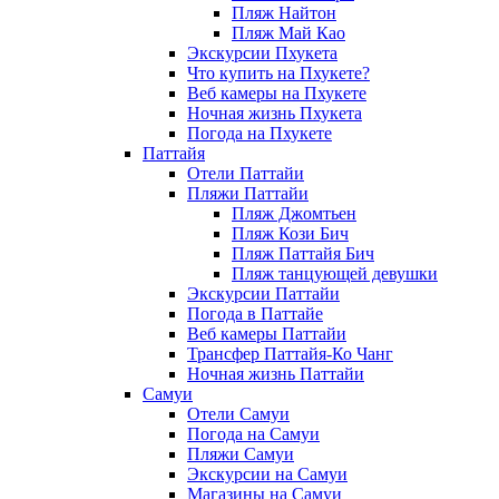
Пляж Найтон
Пляж Май Као
Экскурсии Пхукета
Что купить на Пхукете?
Веб камеры на Пхукете
Ночная жизнь Пхукета
Погода на Пхукете
Паттайя
Отели Паттайи
Пляжи Паттайи
Пляж Джомтьен
Пляж Кози Бич
Пляж Паттайя Бич
Пляж танцующей девушки
Экскурсии Паттайи
Погода в Паттайе
Веб камеры Паттайи
Трансфер Паттайя-Ко Чанг
Ночная жизнь Паттайи
Самуи
Отели Самуи
Погода на Самуи
Пляжи Самуи
Экскурсии на Самуи
Магазины на Самуи