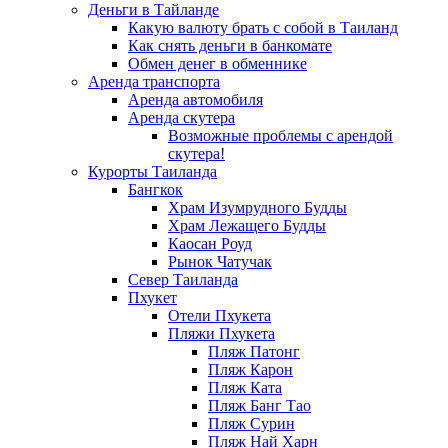
Деньги в Тайланде
Какую валюту брать с собой в Таиланд
Как снять деньги в банкомате
Обмен денег в обменнике
Аренда транспорта
Аренда автомобиля
Аренда скутера
Возможные проблемы с арендой
скутера!
Курорты Таиланда
Бангкок
Храм Изумрудного Будды
Храм Лежащего Будды
Каосан Роуд
Рынок Чатучак
Север Таиланда
Пхукет
Отели Пхукета
Пляжи Пхукета
Пляж Патонг
Пляж Карон
Пляж Ката
Пляж Банг Тао
Пляж Сурин
Пляж Най Харн