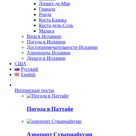
Ллорет-де-Мар
Гранада
Ронда
Коста Бланка
Коста-дель-Соль
Малага
Виза в Испанию
Погода в Испании
Достопримечательности Испании
Аэропорты Испании
Деньги в Испании
США
Русский
English
Интересные посты
Погода в Паттайе
Аэропорт Суварнабхуми