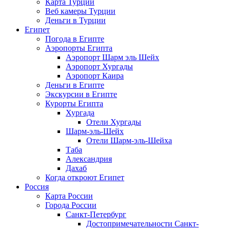
Карта Турции
Веб камеры Турции
Деньги в Турции
Египет
Погода в Египте
Аэропорты Египта
Аэропорт Шарм эль Шейх
Аэропорт Хургады
Аэропорт Каира
Деньги в Египте
Экскурсии в Египте
Курорты Египта
Хургада
Отели Хургады
Шарм-эль-Шейх
Отели Шарм-эль-Шейха
Таба
Александрия
Дахаб
Когда откроют Египет
Россия
Карта России
Города России
Санкт-Петербург
Достопримечательности Санкт-