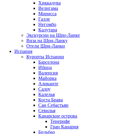
Хиккадува
Велигама
Мирисса
Галле
Негомбо
Калутара
Экскурсии на Шри-Ланке
Виза на Шри-Ланку
Отели Шри-Ланки
Испания
Курорты Испании
Барселона
Ибица
Валенсия
Майорка
Аликанте
Салоу
Калелья
Коста Брава
Сан Себастьян
Севилья
Канарские острова
Тенерифе
Гран Канария
Бильбао