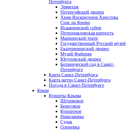
Петербурга
Эрмитаж
Петергофский дворец
Храм Воскресения Христова
Спас на Крови
Исаакиевский собор
Петропавловская крепость
Мариинский театр
Государственный Русский музей
Екатерининский дворец
Музей Фаберже
Юсуповский дворец
Ботанический сад в Санкт-
Петербурге
Карта Санкт-Петербурга
Карта метро Санкт-Петербурга
Погода в Санкт-Петербурге
Крым
Курорты Крыма
Штормовое
Береговое
Курортное
Николаевка
Судак
Оленевка