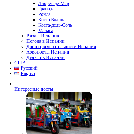
Ллорет-де-Мар
Гранада
Ронда
Коста Бланка
Коста-дель-Соль
Малага
Виза в Испанию
Погода в Испании
Достопримечательности Испании
Аэропорты Испании
Деньги в Испании
США
Русский
English
Интересные посты