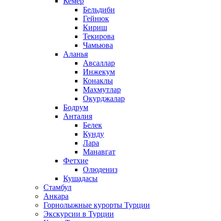
Кемер
Бельдиби
Гейнюк
Кириш
Текирова
Чамьюва
Аланья
Авсаллар
Инжекум
Конаклы
Махмутлар
Окурджалар
Бодрум
Анталия
Белек
Кунду
Лара
Манавгат
Фетхие
Олюдениз
Кушадасы
Стамбул
Анкара
Горнолыжные курорты Турции
Экскурсии в Турции