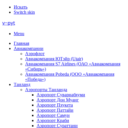
Искать
Switch skin
v-pyt
Menu
Главная
Авиакомпании
Аэрофлот
Авиакомпания ЮТэйр (Utair)
Авиакомпания S7 Airlines (ОАО «Авиакомпания
«Сибирь»)
Авиакомпания Pobeda (ООО «Авиакомпания
«Победа»)
Таиланд
Аэропорты Таиланда
Аэропорт Суварнабхуми
Аэропорт Дон Муанг
Аэропорт Пхукета
Аэропорт Паттайи
Аэропорт Самуи
Аэропорт Краби
Аэропорт Сураттани