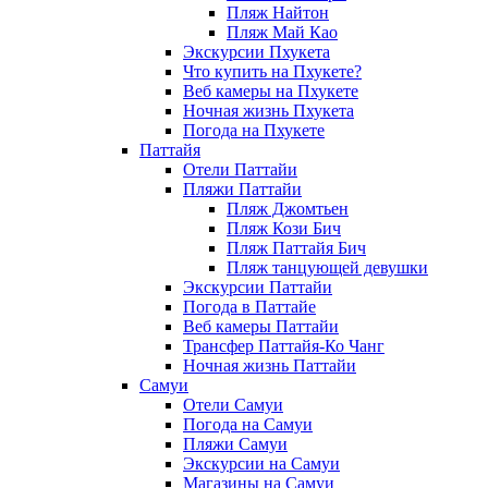
Пляж Найтон
Пляж Май Као
Экскурсии Пхукета
Что купить на Пхукете?
Веб камеры на Пхукете
Ночная жизнь Пхукета
Погода на Пхукете
Паттайя
Отели Паттайи
Пляжи Паттайи
Пляж Джомтьен
Пляж Кози Бич
Пляж Паттайя Бич
Пляж танцующей девушки
Экскурсии Паттайи
Погода в Паттайе
Веб камеры Паттайи
Трансфер Паттайя-Ко Чанг
Ночная жизнь Паттайи
Самуи
Отели Самуи
Погода на Самуи
Пляжи Самуи
Экскурсии на Самуи
Магазины на Самуи