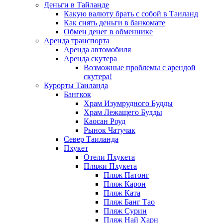
Деньги в Тайланде
Какую валюту брать с собой в Таиланд
Как снять деньги в банкомате
Обмен денег в обменнике
Аренда транспорта
Аренда автомобиля
Аренда скутера
Возможные проблемы с арендой
скутера!
Курорты Таиланда
Бангкок
Храм Изумрудного Будды
Храм Лежащего Будды
Каосан Роуд
Рынок Чатучак
Север Таиланда
Пхукет
Отели Пхукета
Пляжи Пхукета
Пляж Патонг
Пляж Карон
Пляж Ката
Пляж Банг Тао
Пляж Сурин
Пляж Най Харн