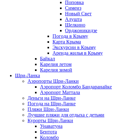
Поповка
Симеиз
Новый Свет
Алушта
Щелкино
Орджоникидзе
Погода в Крыму
Карта Крыма
Экскурсии в Крыму
Аренда жилья в Крыму
Байкал
Карелия летом
Карелия зимой
Шри-Ланка
Аэропорты Шри-Ланки
Аэропорт Коломбо Бандаранайке
Аэропорт Маттала
Деньги на Шри-Ланке
Погода на Шри-Ланке
Пляжи Шри-Ланки
Лучшие пляжи для отдыха с детьми
Курорты Шри-Ланки
Унаватуна
Бентота
Коломбо