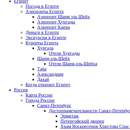
Египет
Погода в Египте
Аэропорты Египта
Аэропорт Шарм эль Шейх
Аэропорт Хургады
Аэропорт Каира
Деньги в Египте
Экскурсии в Египте
Курорты Египта
Хургада
Отели Хургады
Шарм-эль-Шейх
Отели Шарм-эль-Шейха
Таба
Александрия
Дахаб
Когда откроют Египет
Россия
Карта России
Города России
Санкт-Петербург
Достопримечательности Санкт-Петербу
Эрмитаж
Петергофский дворец
Храм Воскресения Христова Спас