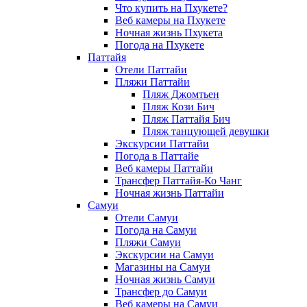
Что купить на Пхукете?
Веб камеры на Пхукете
Ночная жизнь Пхукета
Погода на Пхукете
Паттайя
Отели Паттайи
Пляжи Паттайи
Пляж Джомтьен
Пляж Кози Бич
Пляж Паттайя Бич
Пляж танцующей девушки
Экскурсии Паттайи
Погода в Паттайе
Веб камеры Паттайи
Трансфер Паттайя-Ко Чанг
Ночная жизнь Паттайи
Самуи
Отели Самуи
Погода на Самуи
Пляжи Самуи
Экскурсии на Самуи
Магазины на Самуи
Ночная жизнь Самуи
Трансфер до Самуи
Веб камеры на Самуи