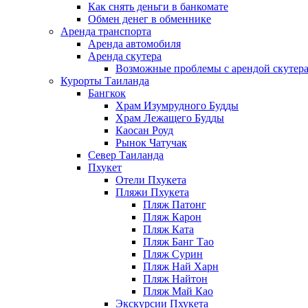
Как снять деньги в банкомате
Обмен денег в обменнике
Аренда транспорта
Аренда автомобиля
Аренда скутера
Возможные проблемы с арендой скутера
Курорты Таиланда
Бангкок
Храм Изумрудного Будды
Храм Лежащего Будды
Каосан Роуд
Рынок Чатучак
Север Таиланда
Пхукет
Отели Пхукета
Пляжи Пхукета
Пляж Патонг
Пляж Карон
Пляж Ката
Пляж Банг Тао
Пляж Сурин
Пляж Най Харн
Пляж Найтон
Пляж Май Као
Экскурсии Пхукета