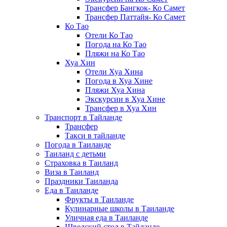
Трансфер Бангкок- Ко Самет
Трансфер Паттайя- Ко Самет
Ко Тао
Отели Ко Тао
Погода на Ко Тао
Пляжи на Ко Тао
Хуа Хин
Отели Хуа Хина
Погода в Хуа Хине
Пляжи Хуа Хина
Экскурсии в Хуа Хине
Трансфер в Хуа Хин
Транспорт в Тайланде
Трансфер
Такси в тайланде
Погода в Таиланде
Таиланд с детьми
Страховка в Таиланд
Виза в Таиланд
Праздники Таиланда
Еда в Таиланде
Фрукты в Таиланде
Кулинарные школы в Таиланде
Уличная еда в Таиланде
Шведский стол в Тайланде