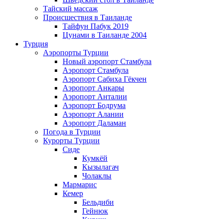
Тайский массаж
Происшествия в Таиланде
Тайфун Пабук 2019
Цунами в Таиланде 2004
Турция
Аэропорты Турции
Новый аэропорт Стамбула
Аэропорт Стамбула
Аэропорт Сабиха Гёкчен
Аэропорт Анкары
Аэропорт Анталии
Аэропорт Бодрума
Аэропорт Алании
Аэропорт Даламан
Погода в Турции
Курорты Турции
Сиде
Кумкёй
Кызылагач
Чолаклы
Мармарис
Кемер
Бельдиби
Гейнюк