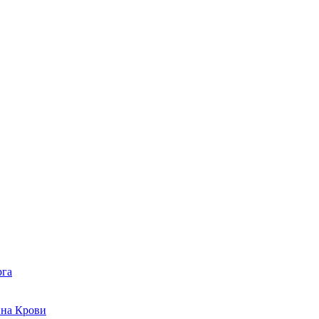
рга
 на Крови