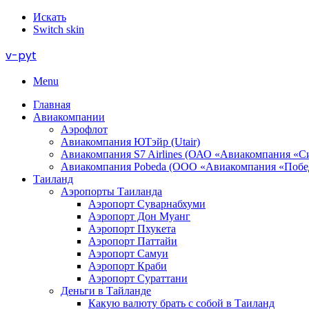
Искать
Switch skin
v-pyt
Menu
Главная
Авиакомпании
Аэрофлот
Авиакомпания ЮТэйр (Utair)
Авиакомпания S7 Airlines (ОАО «Авиакомпания «С
Авиакомпания Pobeda (ООО «Авиакомпания «Побе
Таиланд
Аэропорты Таиланда
Аэропорт Суварнабхуми
Аэропорт Дон Муанг
Аэропорт Пхукета
Аэропорт Паттайи
Аэропорт Самуи
Аэропорт Краби
Аэропорт Сураттани
Деньги в Тайланде
Какую валюту брать с собой в Таиланд