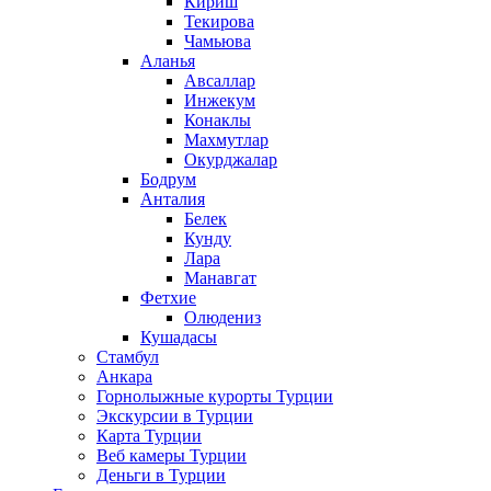
Кириш
Текирова
Чамьюва
Аланья
Авсаллар
Инжекум
Конаклы
Махмутлар
Окурджалар
Бодрум
Анталия
Белек
Кунду
Лара
Манавгат
Фетхие
Олюдениз
Кушадасы
Стамбул
Анкара
Горнолыжные курорты Турции
Экскурсии в Турции
Карта Турции
Веб камеры Турции
Деньги в Турции