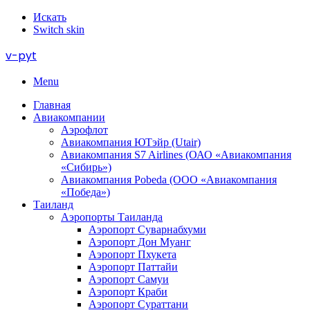
Искать
Switch skin
v-pyt
Menu
Главная
Авиакомпании
Аэрофлот
Авиакомпания ЮТэйр (Utair)
Авиакомпания S7 Airlines (ОАО «Авиакомпания
«Сибирь»)
Авиакомпания Pobeda (ООО «Авиакомпания
«Победа»)
Таиланд
Аэропорты Таиланда
Аэропорт Суварнабхуми
Аэропорт Дон Муанг
Аэропорт Пхукета
Аэропорт Паттайи
Аэропорт Самуи
Аэропорт Краби
Аэропорт Сураттани