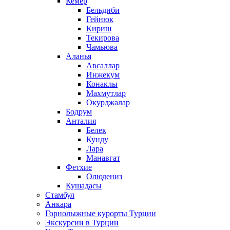
Кемер
Бельдиби
Гейнюк
Кириш
Текирова
Чамьюва
Аланья
Авсаллар
Инжекум
Конаклы
Махмутлар
Окурджалар
Бодрум
Анталия
Белек
Кунду
Лара
Манавгат
Фетхие
Олюдениз
Кушадасы
Стамбул
Анкара
Горнолыжные курорты Турции
Экскурсии в Турции