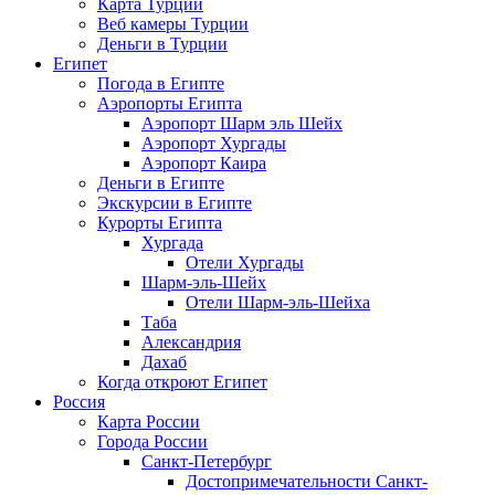
Карта Турции
Веб камеры Турции
Деньги в Турции
Египет
Погода в Египте
Аэропорты Египта
Аэропорт Шарм эль Шейх
Аэропорт Хургады
Аэропорт Каира
Деньги в Египте
Экскурсии в Египте
Курорты Египта
Хургада
Отели Хургады
Шарм-эль-Шейх
Отели Шарм-эль-Шейха
Таба
Александрия
Дахаб
Когда откроют Египет
Россия
Карта России
Города России
Санкт-Петербург
Достопримечательности Санкт-