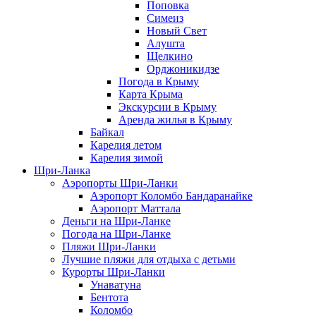
Поповка
Симеиз
Новый Свет
Алушта
Щелкино
Орджоникидзе
Погода в Крыму
Карта Крыма
Экскурсии в Крыму
Аренда жилья в Крыму
Байкал
Карелия летом
Карелия зимой
Шри-Ланка
Аэропорты Шри-Ланки
Аэропорт Коломбо Бандаранайке
Аэропорт Маттала
Деньги на Шри-Ланке
Погода на Шри-Ланке
Пляжи Шри-Ланки
Лучшие пляжи для отдыха с детьми
Курорты Шри-Ланки
Унаватуна
Бентота
Коломбо