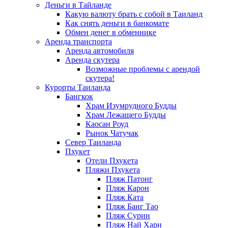
Деньги в Тайланде
Какую валюту брать с собой в Таиланд
Как снять деньги в банкомате
Обмен денег в обменнике
Аренда транспорта
Аренда автомобиля
Аренда скутера
Возможные проблемы с арендой
скутера!
Курорты Таиланда
Бангкок
Храм Изумрудного Будды
Храм Лежащего Будды
Каосан Роуд
Рынок Чатучак
Север Таиланда
Пхукет
Отели Пхукета
Пляжи Пхукета
Пляж Патонг
Пляж Карон
Пляж Ката
Пляж Банг Тао
Пляж Сурин
Пляж Най Харн