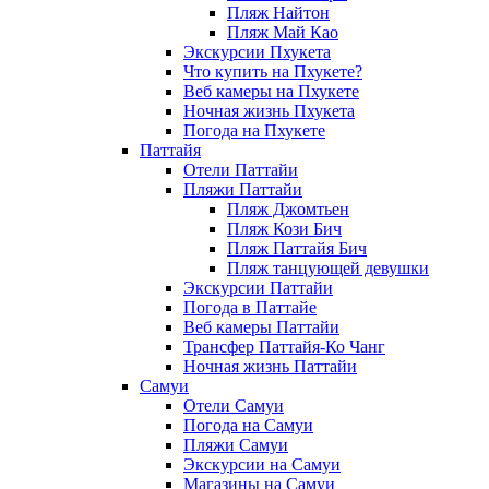
Пляж Найтон
Пляж Май Као
Экскурсии Пхукета
Что купить на Пхукете?
Веб камеры на Пхукете
Ночная жизнь Пхукета
Погода на Пхукете
Паттайя
Отели Паттайи
Пляжи Паттайи
Пляж Джомтьен
Пляж Кози Бич
Пляж Паттайя Бич
Пляж танцующей девушки
Экскурсии Паттайи
Погода в Паттайе
Веб камеры Паттайи
Трансфер Паттайя-Ко Чанг
Ночная жизнь Паттайи
Самуи
Отели Самуи
Погода на Самуи
Пляжи Самуи
Экскурсии на Самуи
Магазины на Самуи