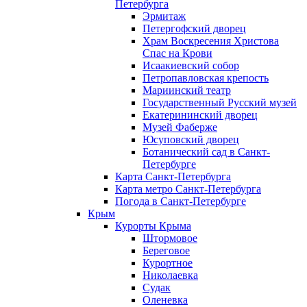
Петербурга
Эрмитаж
Петергофский дворец
Храм Воскресения Христова
Спас на Крови
Исаакиевский собор
Петропавловская крепость
Мариинский театр
Государственный Русский музей
Екатерининский дворец
Музей Фаберже
Юсуповский дворец
Ботанический сад в Санкт-
Петербурге
Карта Санкт-Петербурга
Карта метро Санкт-Петербурга
Погода в Санкт-Петербурге
Крым
Курорты Крыма
Штормовое
Береговое
Курортное
Николаевка
Судак
Оленевка