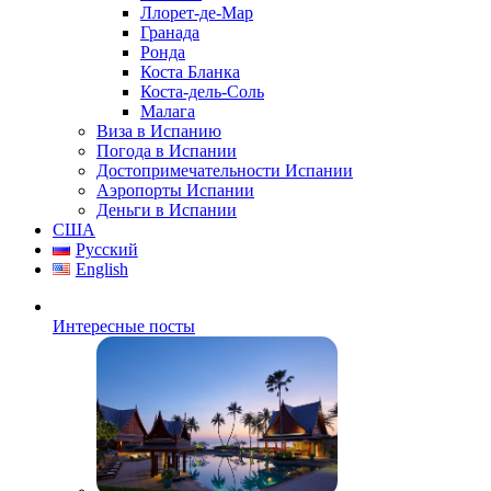
Ллорет-де-Мар
Гранада
Ронда
Коста Бланка
Коста-дель-Соль
Малага
Виза в Испанию
Погода в Испании
Достопримечательности Испании
Аэропорты Испании
Деньги в Испании
США
Русский
English
Интересные посты