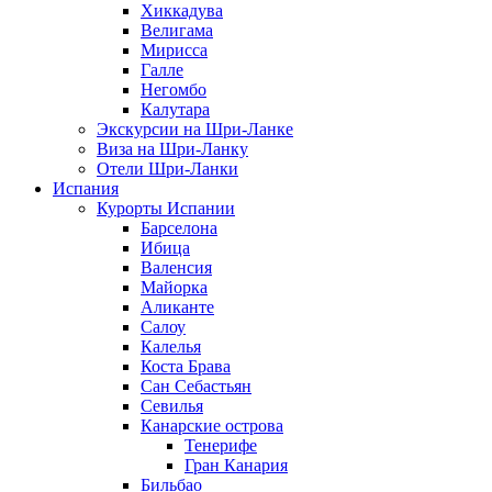
Хиккадува
Велигама
Мирисса
Галле
Негомбо
Калутара
Экскурсии на Шри-Ланке
Виза на Шри-Ланку
Отели Шри-Ланки
Испания
Курорты Испании
Барселона
Ибица
Валенсия
Майорка
Аликанте
Салоу
Калелья
Коста Брава
Сан Себастьян
Севилья
Канарские острова
Тенерифе
Гран Канария
Бильбао