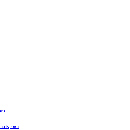
рга
 на Крови