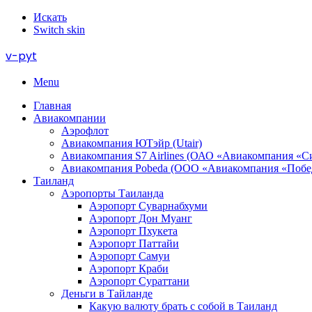
Искать
Switch skin
v-pyt
Menu
Главная
Авиакомпании
Аэрофлот
Авиакомпания ЮТэйр (Utair)
Авиакомпания S7 Airlines (ОАО «Авиакомпания «С
Авиакомпания Pobeda (ООО «Авиакомпания «Побе
Таиланд
Аэропорты Таиланда
Аэропорт Суварнабхуми
Аэропорт Дон Муанг
Аэропорт Пхукета
Аэропорт Паттайи
Аэропорт Самуи
Аэропорт Краби
Аэропорт Сураттани
Деньги в Тайланде
Какую валюту брать с собой в Таиланд