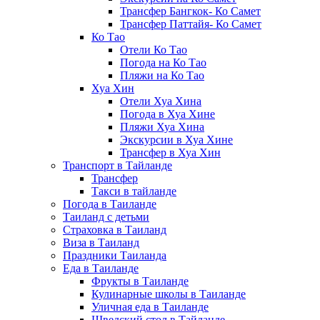
Трансфер Бангкок- Ко Самет
Трансфер Паттайя- Ко Самет
Ко Тао
Отели Ко Тао
Погода на Ко Тао
Пляжи на Ко Тао
Хуа Хин
Отели Хуа Хина
Погода в Хуа Хине
Пляжи Хуа Хина
Экскурсии в Хуа Хине
Трансфер в Хуа Хин
Транспорт в Тайланде
Трансфер
Такси в тайланде
Погода в Таиланде
Таиланд с детьми
Страховка в Таиланд
Виза в Таиланд
Праздники Таиланда
Еда в Таиланде
Фрукты в Таиланде
Кулинарные школы в Таиланде
Уличная еда в Таиланде
Шведский стол в Тайланде