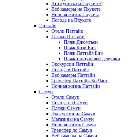
Что купить на Пхукете?
Веб камеры на Пхукете
Ночная жизнь Пхукета
Погода на Пхукете
Паттайя
Отели Паттайи
Пляжи Паттайи
Пляж Джомтьен
Пляж Кози Бич
Пляж Паттайя Бич
Пляж танцующей девушки
Экскурсии Паттайи
Погода в Паттайе
Веб камеры Паттайи
Трансфер Паттайя-Ко Чанг
Ночная жизнь Паттайи
Самуи
Отели Самуи
Погода на Самуи
Пляжи Самуи
Экскурсии на Самуи
Магазины на Самуи
Ночная жизнь Самуи
Трансфер до Самуи
Веб камеры на Самуи