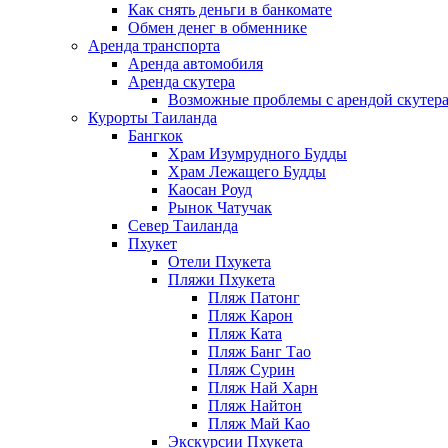
Как снять деньги в банкомате
Обмен денег в обменнике
Аренда транспорта
Аренда автомобиля
Аренда скутера
Возможные проблемы с арендой скутера
Курорты Таиланда
Бангкок
Храм Изумрудного Будды
Храм Лежащего Будды
Каосан Роуд
Рынок Чатучак
Север Таиланда
Пхукет
Отели Пхукета
Пляжи Пхукета
Пляж Патонг
Пляж Карон
Пляж Ката
Пляж Банг Тао
Пляж Сурин
Пляж Най Харн
Пляж Найтон
Пляж Май Као
Экскурсии Пхукета