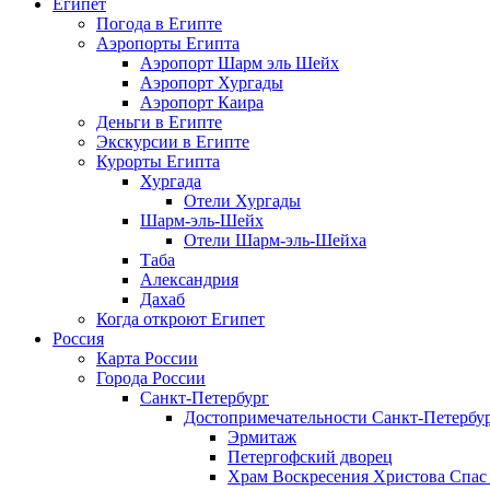
Египет
Погода в Египте
Аэропорты Египта
Аэропорт Шарм эль Шейх
Аэропорт Хургады
Аэропорт Каира
Деньги в Египте
Экскурсии в Египте
Курорты Египта
Хургада
Отели Хургады
Шарм-эль-Шейх
Отели Шарм-эль-Шейха
Таба
Александрия
Дахаб
Когда откроют Египет
Россия
Карта России
Города России
Санкт-Петербург
Достопримечательности Санкт-Петербу
Эрмитаж
Петергофский дворец
Храм Воскресения Христова Спас