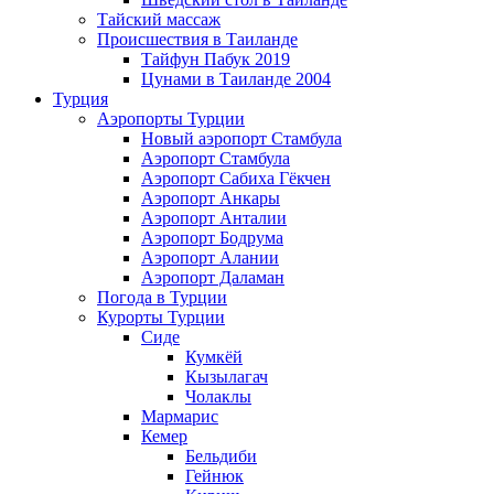
Тайский массаж
Происшествия в Таиланде
Тайфун Пабук 2019
Цунами в Таиланде 2004
Турция
Аэропорты Турции
Новый аэропорт Стамбула
Аэропорт Стамбула
Аэропорт Сабиха Гёкчен
Аэропорт Анкары
Аэропорт Анталии
Аэропорт Бодрума
Аэропорт Алании
Аэропорт Даламан
Погода в Турции
Курорты Турции
Сиде
Кумкёй
Кызылагач
Чолаклы
Мармарис
Кемер
Бельдиби
Гейнюк