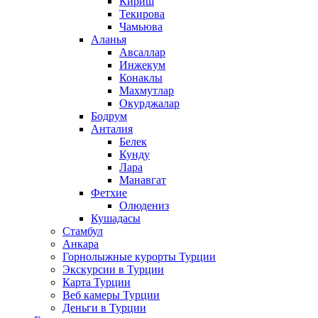
Кириш
Текирова
Чамьюва
Аланья
Авсаллар
Инжекум
Конаклы
Махмутлар
Окурджалар
Бодрум
Анталия
Белек
Кунду
Лара
Манавгат
Фетхие
Олюдениз
Кушадасы
Стамбул
Анкара
Горнолыжные курорты Турции
Экскурсии в Турции
Карта Турции
Веб камеры Турции
Деньги в Турции