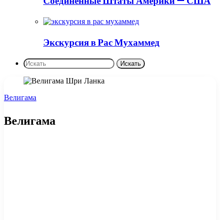
Соединенные Штаты Америки — США
Экскурсия в Рас Мухаммед
Искать
Велигама
Велигама