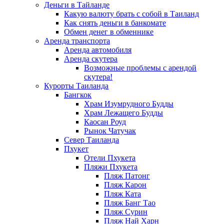
Деньги в Тайланде
Какую валюту брать с собой в Таиланд
Как снять деньги в банкомате
Обмен денег в обменнике
Аренда транспорта
Аренда автомобиля
Аренда скутера
Возможные проблемы с арендой
скутера!
Курорты Таиланда
Бангкок
Храм Изумрудного Будды
Храм Лежащего Будды
Каосан Роуд
Рынок Чатучак
Север Таиланда
Пхукет
Отели Пхукета
Пляжи Пхукета
Пляж Патонг
Пляж Карон
Пляж Ката
Пляж Банг Тао
Пляж Сурин
Пляж Най Харн