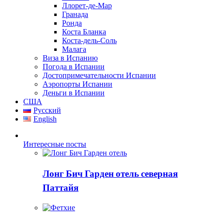
Ллорет-де-Мар
Гранада
Ронда
Коста Бланка
Коста-дель-Соль
Малага
Виза в Испанию
Погода в Испании
Достопримечательности Испании
Аэропорты Испании
Деньги в Испании
США
Русский
English
Интересные посты
Лонг Бич Гарден отель северная
Паттайя