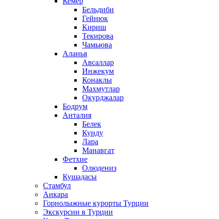
Кемер
Бельдиби
Гейнюк
Кириш
Текирова
Чамьюва
Аланья
Авсаллар
Инжекум
Конаклы
Махмутлар
Окурджалар
Бодрум
Анталия
Белек
Кунду
Лара
Манавгат
Фетхие
Олюдениз
Кушадасы
Стамбул
Анкара
Горнолыжные курорты Турции
Экскурсии в Турции