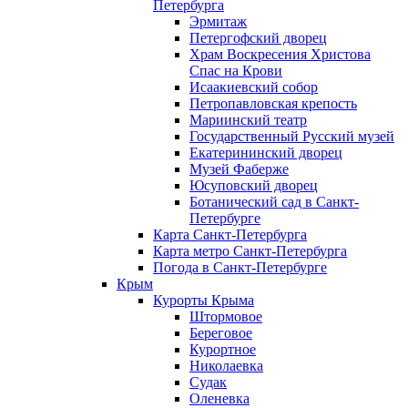
Петербурга
Эрмитаж
Петергофский дворец
Храм Воскресения Христова
Спас на Крови
Исаакиевский собор
Петропавловская крепость
Мариинский театр
Государственный Русский музей
Екатерининский дворец
Музей Фаберже
Юсуповский дворец
Ботанический сад в Санкт-
Петербурге
Карта Санкт-Петербурга
Карта метро Санкт-Петербурга
Погода в Санкт-Петербурге
Крым
Курорты Крыма
Штормовое
Береговое
Курортное
Николаевка
Судак
Оленевка