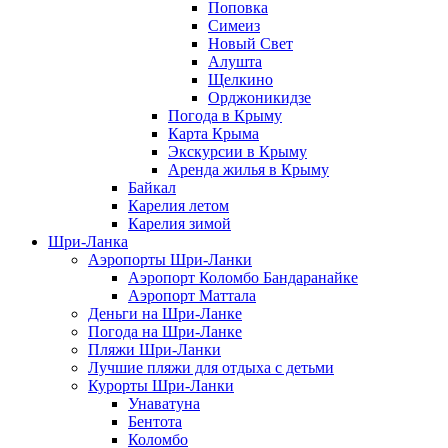
Поповка
Симеиз
Новый Свет
Алушта
Щелкино
Орджоникидзе
Погода в Крыму
Карта Крыма
Экскурсии в Крыму
Аренда жилья в Крыму
Байкал
Карелия летом
Карелия зимой
Шри-Ланка
Аэропорты Шри-Ланки
Аэропорт Коломбо Бандаранайке
Аэропорт Маттала
Деньги на Шри-Ланке
Погода на Шри-Ланке
Пляжи Шри-Ланки
Лучшие пляжи для отдыха с детьми
Курорты Шри-Ланки
Унаватуна
Бентота
Коломбо