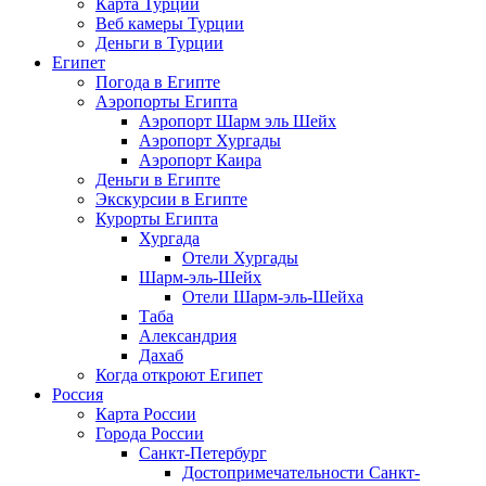
Карта Турции
Веб камеры Турции
Деньги в Турции
Египет
Погода в Египте
Аэропорты Египта
Аэропорт Шарм эль Шейх
Аэропорт Хургады
Аэропорт Каира
Деньги в Египте
Экскурсии в Египте
Курорты Египта
Хургада
Отели Хургады
Шарм-эль-Шейх
Отели Шарм-эль-Шейха
Таба
Александрия
Дахаб
Когда откроют Египет
Россия
Карта России
Города России
Санкт-Петербург
Достопримечательности Санкт-