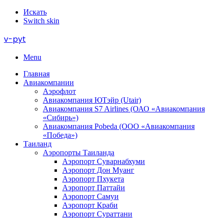
Искать
Switch skin
v-pyt
Menu
Главная
Авиакомпании
Аэрофлот
Авиакомпания ЮТэйр (Utair)
Авиакомпания S7 Airlines (ОАО «Авиакомпания
«Сибирь»)
Авиакомпания Pobeda (ООО «Авиакомпания
«Победа»)
Таиланд
Аэропорты Таиланда
Аэропорт Суварнабхуми
Аэропорт Дон Муанг
Аэропорт Пхукета
Аэропорт Паттайи
Аэропорт Самуи
Аэропорт Краби
Аэропорт Сураттани