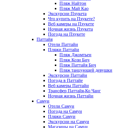
Пляж Найтон
Пляж Май Као
Экскурсии Пхукета
Что купить на Пхукете?
Веб камеры на Пхукете
Ночная жизнь Пхукета
Погода на Пхукете
Паттайя
Отели Паттайи
Пляжи Паттайи
Пляж Джомтьен
Пляж Кози Бич
Пляж Паттайя Бич
Пляж танцующей девушки
Экскурсии Паттайи
Погода в Паттайе
Веб камеры Паттайи
Трансфер Паттайя-Ко Чанг
Ночная жизнь Паттайи
Самуи
Отели Самуи
Погода на Самуи
Пляжи Самуи
Экскурсии на Самуи
Магазины на Самуи