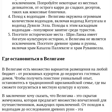
исключением. Попробуйте некоторые из местных
деликатесов, от острого карри до сладких десертов,
таких как кокосовые блинчики.
Поход к водопадам - Велигама окружена огромным
количеством водопадов, включая водопад Китулгала и
водопад Дувили Элла. Походы к этим каскадным
водопадам - популярное занятие среди туристов.
Посетите исторические места - Шри-Ланка имеет
богатую культурную историю, и Велигама не является
исключением. Посетите древние храмы и руины,
включая храм Кахалла Паллекеле и храм Руванвелла.
Где остановиться в Велигаме
В Велигаме есть множество вариантов размещения на любой
бюджет - от роскошных курортов до недорогих гостевых
домов. Чтобы получить поистине уникальный опыт,
остановитесь в традиционной шриланкийской семье, где вы
сможете погрузиться в местную культуру и кухню.
В заключение хочу сказать, что Велигама - это скрытая
жемчужина, которая предлагает множество впечатлений для
путешественников, жаждущих приключений. От походов к
водопадам до исследования древних руин - эта