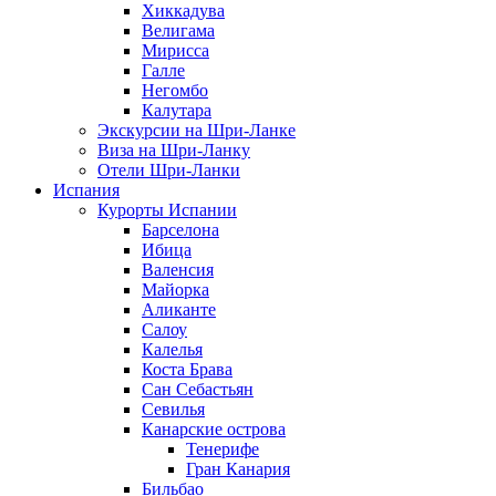
Хиккадува
Велигама
Мирисса
Галле
Негомбо
Калутара
Экскурсии на Шри-Ланке
Виза на Шри-Ланку
Отели Шри-Ланки
Испания
Курорты Испании
Барселона
Ибица
Валенсия
Майорка
Аликанте
Салоу
Калелья
Коста Брава
Сан Себастьян
Севилья
Канарские острова
Тенерифе
Гран Канария
Бильбао