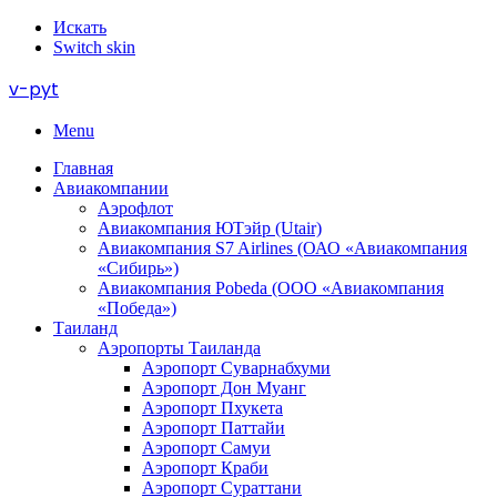
Искать
Switch skin
v-pyt
Menu
Главная
Авиакомпании
Аэрофлот
Авиакомпания ЮТэйр (Utair)
Авиакомпания S7 Airlines (ОАО «Авиакомпания
«Сибирь»)
Авиакомпания Pobeda (ООО «Авиакомпания
«Победа»)
Таиланд
Аэропорты Таиланда
Аэропорт Суварнабхуми
Аэропорт Дон Муанг
Аэропорт Пхукета
Аэропорт Паттайи
Аэропорт Самуи
Аэропорт Краби
Аэропорт Сураттани