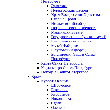
Петербурга
Эрмитаж
Петергофский дворец
Храм Воскресения Христова
Спас на Крови
Исаакиевский собор
Петропавловская крепость
Мариинский театр
Государственный Русский музей
Екатерининский дворец
Музей Фаберже
Юсуповский дворец
Ботанический сад в Санкт-
Петербурге
Карта Санкт-Петербурга
Карта метро Санкт-Петербурга
Погода в Санкт-Петербурге
Крым
Курорты Крыма
Штормовое
Береговое
Курортное
Николаевка
Судак
Оленевка