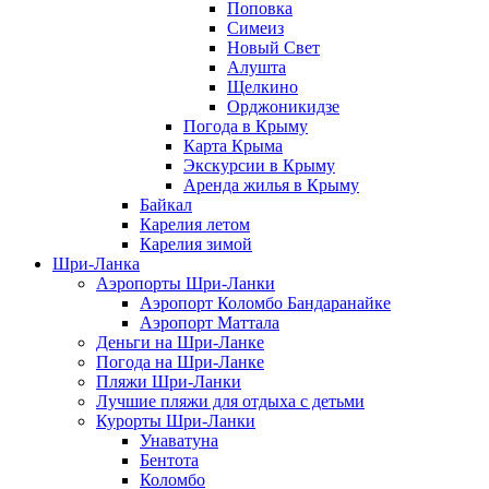
Поповка
Симеиз
Новый Свет
Алушта
Щелкино
Орджоникидзе
Погода в Крыму
Карта Крыма
Экскурсии в Крыму
Аренда жилья в Крыму
Байкал
Карелия летом
Карелия зимой
Шри-Ланка
Аэропорты Шри-Ланки
Аэропорт Коломбо Бандаранайке
Аэропорт Маттала
Деньги на Шри-Ланке
Погода на Шри-Ланке
Пляжи Шри-Ланки
Лучшие пляжи для отдыха с детьми
Курорты Шри-Ланки
Унаватуна
Бентота
Коломбо