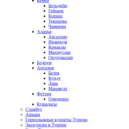
Кемер
Бельдиби
Гейнюк
Кириш
Текирова
Чамьюва
Аланья
Авсаллар
Инжекум
Конаклы
Махмутлар
Окурджалар
Бодрум
Анталия
Белек
Кунду
Лара
Манавгат
Фетхие
Олюдениз
Кушадасы
Стамбул
Анкара
Горнолыжные курорты Турции
Экскурсии в Турции