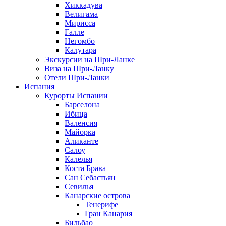
Хиккадува
Велигама
Мирисса
Галле
Негомбо
Калутара
Экскурсии на Шри-Ланке
Виза на Шри-Ланку
Отели Шри-Ланки
Испания
Курорты Испании
Барселона
Ибица
Валенсия
Майорка
Аликанте
Салоу
Калелья
Коста Брава
Сан Себастьян
Севилья
Канарские острова
Тенерифе
Гран Канария
Бильбао