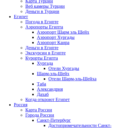
Карта Турции
Веб камеры Турции
Деньги в Турции
Египет
Погода в Египте
Аэропорты Египта
Аэропорт Шарм эль Шейх
Аэропорт Хургады
Аэропорт Каира
Деньги в Египте
Экскурсии в Египте
Курорты Египта
Хургада
Отели Хургады
Шарм-эль-Шейх
Отели Шарм-эль-Шейха
Таба
Александрия
Дахаб
Когда откроют Египет
Россия
Карта России
Города России
Санкт-Петербург
Достопримечательности Санкт-