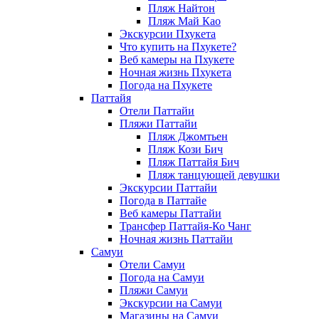
Пляж Найтон
Пляж Май Као
Экскурсии Пхукета
Что купить на Пхукете?
Веб камеры на Пхукете
Ночная жизнь Пхукета
Погода на Пхукете
Паттайя
Отели Паттайи
Пляжи Паттайи
Пляж Джомтьен
Пляж Кози Бич
Пляж Паттайя Бич
Пляж танцующей девушки
Экскурсии Паттайи
Погода в Паттайе
Веб камеры Паттайи
Трансфер Паттайя-Ко Чанг
Ночная жизнь Паттайи
Самуи
Отели Самуи
Погода на Самуи
Пляжи Самуи
Экскурсии на Самуи
Магазины на Самуи