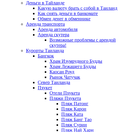
Деньги в Тайланде
Какую валюту брать с собой в Таиланд
Как снять деньги в банкомате
Обмен денег в обменнике
Аренда транспорта
Аренда автомобиля
Аренда скутера
Возможные проблемы с арендой
скутера!
Курорты Таиланда
Бангкок
Храм Изумрудного Будды
Храм Лежащего Будды
Каосан Роуд
Рынок Чатучак
Север Таиланда
Пхукет
Отели Пхукета
Пляжи Пхукета
Пляж Патонг
Пляж Карон
Пляж Ката
Пляж Банг Тао
Пляж Сурин
Пляж Най Харн