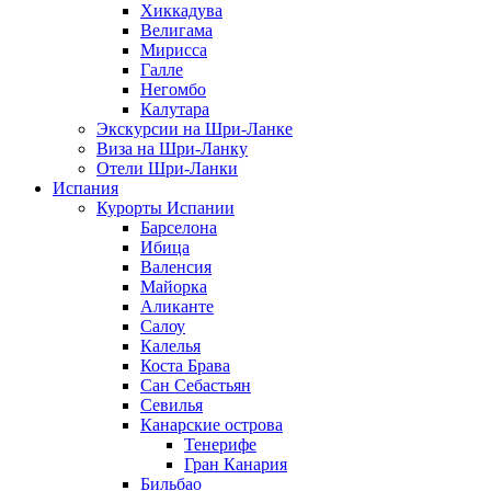
Хиккадува
Велигама
Мирисса
Галле
Негомбо
Калутара
Экскурсии на Шри-Ланке
Виза на Шри-Ланку
Отели Шри-Ланки
Испания
Курорты Испании
Барселона
Ибица
Валенсия
Майорка
Аликанте
Салоу
Калелья
Коста Брава
Сан Себастьян
Севилья
Канарские острова
Тенерифе
Гран Канария
Бильбао