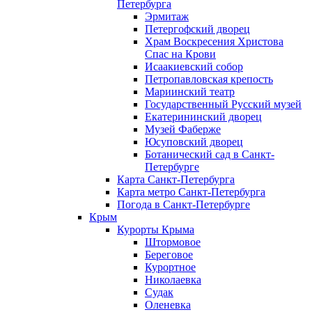
Петербурга
Эрмитаж
Петергофский дворец
Храм Воскресения Христова
Спас на Крови
Исаакиевский собор
Петропавловская крепость
Мариинский театр
Государственный Русский музей
Екатерининский дворец
Музей Фаберже
Юсуповский дворец
Ботанический сад в Санкт-
Петербурге
Карта Санкт-Петербурга
Карта метро Санкт-Петербурга
Погода в Санкт-Петербурге
Крым
Курорты Крыма
Штормовое
Береговое
Курортное
Николаевка
Судак
Оленевка