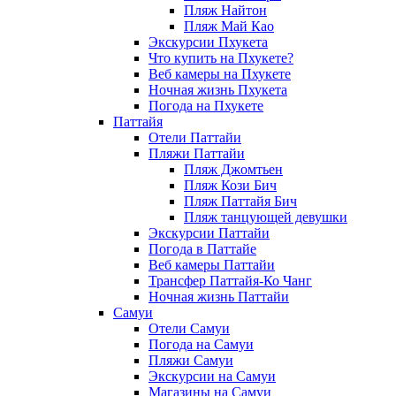
Пляж Найтон
Пляж Май Као
Экскурсии Пхукета
Что купить на Пхукете?
Веб камеры на Пхукете
Ночная жизнь Пхукета
Погода на Пхукете
Паттайя
Отели Паттайи
Пляжи Паттайи
Пляж Джомтьен
Пляж Кози Бич
Пляж Паттайя Бич
Пляж танцующей девушки
Экскурсии Паттайи
Погода в Паттайе
Веб камеры Паттайи
Трансфер Паттайя-Ко Чанг
Ночная жизнь Паттайи
Самуи
Отели Самуи
Погода на Самуи
Пляжи Самуи
Экскурсии на Самуи
Магазины на Самуи