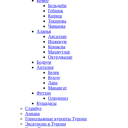
Кемер
Бельдиби
Гейнюк
Кириш
Текирова
Чамьюва
Аланья
Авсаллар
Инжекум
Конаклы
Махмутлар
Окурджалар
Бодрум
Анталия
Белек
Кунду
Лара
Манавгат
Фетхие
Олюдениз
Кушадасы
Стамбул
Анкара
Горнолыжные курорты Турции
Экскурсии в Турции