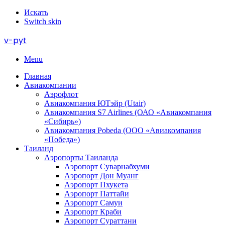
Искать
Switch skin
v-pyt
Menu
Главная
Авиакомпании
Аэрофлот
Авиакомпания ЮТэйр (Utair)
Авиакомпания S7 Airlines (ОАО «Авиакомпания
«Сибирь»)
Авиакомпания Pobeda (ООО «Авиакомпания
«Победа»)
Таиланд
Аэропорты Таиланда
Аэропорт Суварнабхуми
Аэропорт Дон Муанг
Аэропорт Пхукета
Аэропорт Паттайи
Аэропорт Самуи
Аэропорт Краби
Аэропорт Сураттани