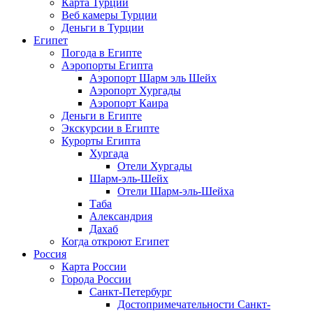
Карта Турции
Веб камеры Турции
Деньги в Турции
Египет
Погода в Египте
Аэропорты Египта
Аэропорт Шарм эль Шейх
Аэропорт Хургады
Аэропорт Каира
Деньги в Египте
Экскурсии в Египте
Курорты Египта
Хургада
Отели Хургады
Шарм-эль-Шейх
Отели Шарм-эль-Шейха
Таба
Александрия
Дахаб
Когда откроют Египет
Россия
Карта России
Города России
Санкт-Петербург
Достопримечательности Санкт-