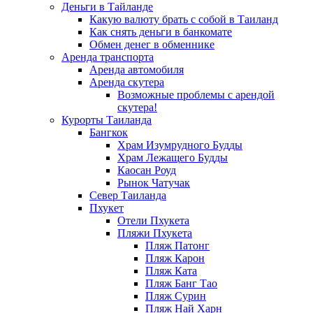
Деньги в Тайланде
Какую валюту брать с собой в Таиланд
Как снять деньги в банкомате
Обмен денег в обменнике
Аренда транспорта
Аренда автомобиля
Аренда скутера
Возможные проблемы с арендой
скутера!
Курорты Таиланда
Бангкок
Храм Изумрудного Будды
Храм Лежащего Будды
Каосан Роуд
Рынок Чатучак
Север Таиланда
Пхукет
Отели Пхукета
Пляжи Пхукета
Пляж Патонг
Пляж Карон
Пляж Ката
Пляж Банг Тао
Пляж Сурин
Пляж Най Харн