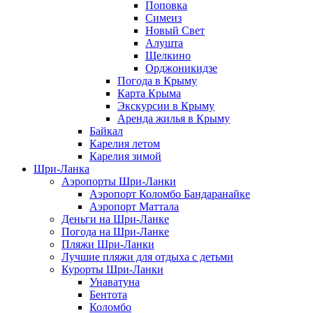
Поповка
Симеиз
Новый Свет
Алушта
Щелкино
Орджоникидзе
Погода в Крыму
Карта Крыма
Экскурсии в Крыму
Аренда жилья в Крыму
Байкал
Карелия летом
Карелия зимой
Шри-Ланка
Аэропорты Шри-Ланки
Аэропорт Коломбо Бандаранайке
Аэропорт Маттала
Деньги на Шри-Ланке
Погода на Шри-Ланке
Пляжи Шри-Ланки
Лучшие пляжи для отдыха с детьми
Курорты Шри-Ланки
Унаватуна
Бентота
Коломбо