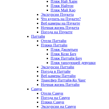
Пляж Най Харн
Пляж Найтон
Пляж Май Као
Экскурсии Пхукета
Что купить на Пхукете?
Веб камеры на Пхукете
Ночная жизнь Пхукета
Погода на Пхукете
Паттайя
Отели Паттайи
Пляжи Паттайи
Пляж Джомтьен
Пляж Кози Бич
Пляж Паттайя Бич
Пляж танцующей девушки
Экскурсии Паттайи
Погода в Паттайе
Веб камеры Паттайи
Трансфер Паттайя-Ко Чанг
Ночная жизнь Паттайи
Самуи
Отели Самуи
Погода на Самуи
Пляжи Самуи
Экскурсии на Самуи