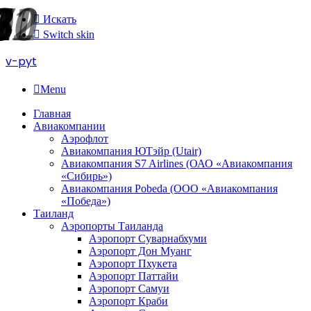
Искать
Switch skin
v-pyt
Menu
Главная
Авиакомпании
Аэрофлот
Авиакомпания ЮТэйр (Utair)
Авиакомпания S7 Airlines (ОАО «Авиакомпания
«Сибирь»)
Авиакомпания Pobeda (ООО «Авиакомпания
«Победа»)
Таиланд
Аэропорты Таиланда
Аэропорт Суварнабхуми
Аэропорт Дон Муанг
Аэропорт Пхукета
Аэропорт Паттайи
Аэропорт Самуи
Аэропорт Краби