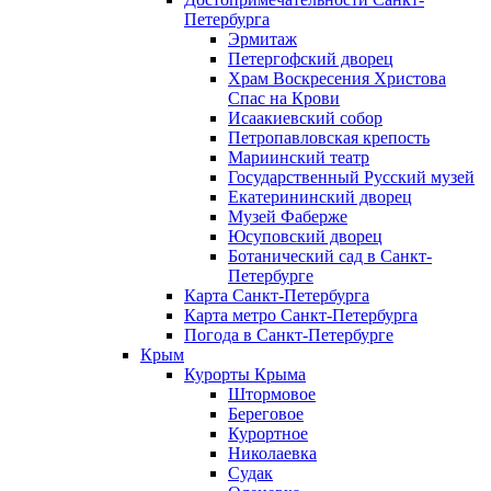
Петербурга
Эрмитаж
Петергофский дворец
Храм Воскресения Христова
Спас на Крови
Исаакиевский собор
Петропавловская крепость
Мариинский театр
Государственный Русский музей
Екатерининский дворец
Музей Фаберже
Юсуповский дворец
Ботанический сад в Санкт-
Петербурге
Карта Санкт-Петербурга
Карта метро Санкт-Петербурга
Погода в Санкт-Петербурге
Крым
Курорты Крыма
Штормовое
Береговое
Курортное
Николаевка
Судак