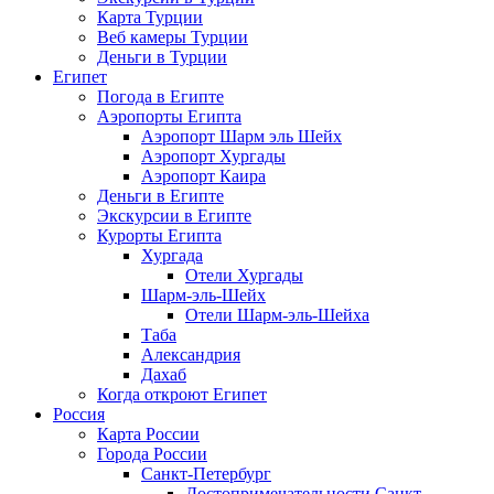
Карта Турции
Веб камеры Турции
Деньги в Турции
Египет
Погода в Египте
Аэропорты Египта
Аэропорт Шарм эль Шейх
Аэропорт Хургады
Аэропорт Каира
Деньги в Египте
Экскурсии в Египте
Курорты Египта
Хургада
Отели Хургады
Шарм-эль-Шейх
Отели Шарм-эль-Шейха
Таба
Александрия
Дахаб
Когда откроют Египет
Россия
Карта России
Города России
Санкт-Петербург
Достопримечательности Санкт-