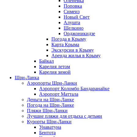
Оленевка
Поповка
Симеиз
Новый Свет
Алушта
Щелкино
Орджоникидзе
Погода в Крыму
Карта Крыма
Экскурсии в Крыму
Аренда жилья в Крыму
Байкал
Карелия летом
Карелия зимой
Шри-Ланка
Аэропорты Шри-Ланки
Аэропорт Коломбо Бандаранайке
Аэропорт Маттала
Деньги на Шри-Ланке
Погода на Шри-Ланке
Пляжи Шри-Ланки
Лучшие пляжи для отдыха с детьми
Курорты Шри-Ланки
Унаватуна
Бентота