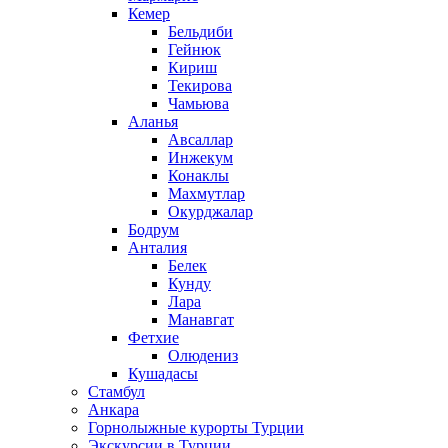
Кемер
Бельдиби
Гейнюк
Кириш
Текирова
Чамьюва
Аланья
Авсаллар
Инжекум
Конаклы
Махмутлар
Окурджалар
Бодрум
Анталия
Белек
Кунду
Лара
Манавгат
Фетхие
Олюдениз
Кушадасы
Стамбул
Анкара
Горнолыжные курорты Турции
Экскурсии в Турции