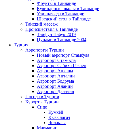
Фрукты в Таиланде
Кулинарные школы в Таиланде
Уличная еда в Таиланде
Шведский стол в Тайланде
Тайский массаж
Происшествия в Таиланде
Тайфун Пабук 2019
Цунами в Таиланде 2004
Турция
Аэропорты Турции
Новый аэропорт Стамбула
Аэропорт Стамбула
Аэропорт Сабиха Гёкчен
Аэропорт Анкары
Аэропорт Анталии
Аэропорт Бодрума
Аэропорт Алании
Аэропорт Даламан
Погода в Турции
Курорты Турции
Сиде
Кумкёй
Кызылагач
Чолаклы
Мармарис