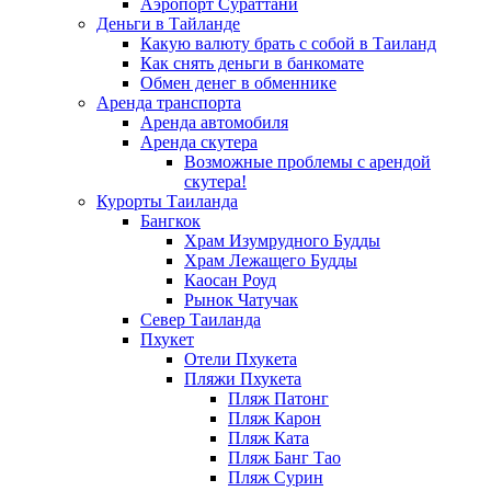
Аэропорт Сураттани
Деньги в Тайланде
Какую валюту брать с собой в Таиланд
Как снять деньги в банкомате
Обмен денег в обменнике
Аренда транспорта
Аренда автомобиля
Аренда скутера
Возможные проблемы с арендой
скутера!
Курорты Таиланда
Бангкок
Храм Изумрудного Будды
Храм Лежащего Будды
Каосан Роуд
Рынок Чатучак
Север Таиланда
Пхукет
Отели Пхукета
Пляжи Пхукета
Пляж Патонг
Пляж Карон
Пляж Ката
Пляж Банг Тао
Пляж Сурин