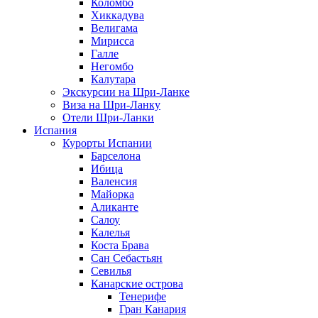
Коломбо
Хиккадува
Велигама
Мирисса
Галле
Негомбо
Калутара
Экскурсии на Шри-Ланке
Виза на Шри-Ланку
Отели Шри-Ланки
Испания
Курорты Испании
Барселона
Ибица
Валенсия
Майорка
Аликанте
Салоу
Калелья
Коста Брава
Сан Себастьян
Севилья
Канарские острова
Тенерифе
Гран Канария