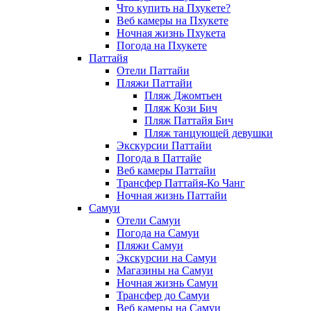
Что купить на Пхукете?
Веб камеры на Пхукете
Ночная жизнь Пхукета
Погода на Пхукете
Паттайя
Отели Паттайи
Пляжи Паттайи
Пляж Джомтьен
Пляж Кози Бич
Пляж Паттайя Бич
Пляж танцующей девушки
Экскурсии Паттайи
Погода в Паттайе
Веб камеры Паттайи
Трансфер Паттайя-Ко Чанг
Ночная жизнь Паттайи
Самуи
Отели Самуи
Погода на Самуи
Пляжи Самуи
Экскурсии на Самуи
Магазины на Самуи
Ночная жизнь Самуи
Трансфер до Самуи
Веб камеры на Самуи