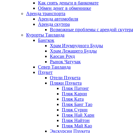
Как снять деньги в банкомате
Обмен денег в обменнике
Аренда транспорта
Аренда автомобиля
Аренда скутера
Возможные проблемы с арендой скутера
Курорты Таиланда
Бангкок
Храм Изумрудного Будды
Храм Лежащего Будды
Каосан Роуд
Рынок Чатучак
Север Таиланда
Пхукет
Отели Пхукета
Пляжи Пхукета
Пляж Патонг
Пляж Карон
Пляж Ката
Пляж Банг Тао
Пляж Сурин
Пляж Най Харн
Пляж Найтон
Пляж Май Као
Экскурсии Пхукета