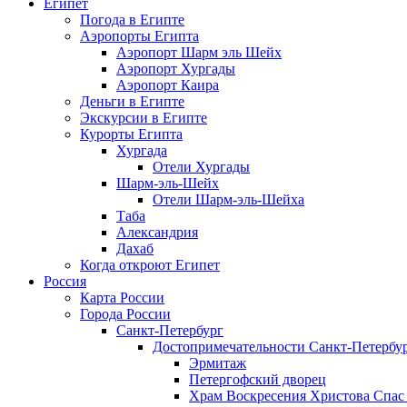
Египет
Погода в Египте
Аэропорты Египта
Аэропорт Шарм эль Шейх
Аэропорт Хургады
Аэропорт Каира
Деньги в Египте
Экскурсии в Египте
Курорты Египта
Хургада
Отели Хургады
Шарм-эль-Шейх
Отели Шарм-эль-Шейха
Таба
Александрия
Дахаб
Когда откроют Египет
Россия
Карта России
Города России
Санкт-Петербург
Достопримечательности Санкт-Петербу
Эрмитаж
Петергофский дворец
Храм Воскресения Христова Спас