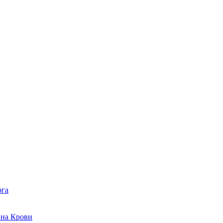
рга
 на Крови