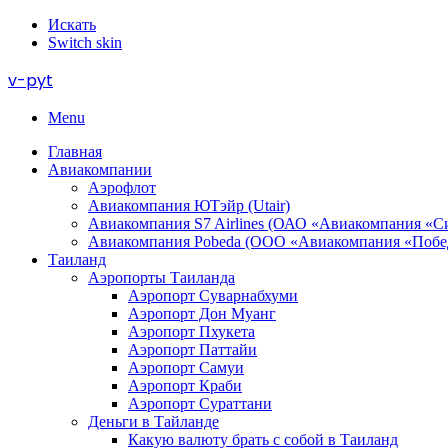
Искать
Switch skin
v-pyt
Menu
Главная
Авиакомпании
Аэрофлот
Авиакомпания ЮТэйр (Utair)
Авиакомпания S7 Airlines (ОАО «Авиакомпания «С
Авиакомпания Pobeda (ООО «Авиакомпания «Побе
Таиланд
Аэропорты Таиланда
Аэропорт Суварнабхуми
Аэропорт Дон Муанг
Аэропорт Пхукета
Аэропорт Паттайи
Аэропорт Самуи
Аэропорт Краби
Аэропорт Сураттани
Деньги в Тайланде
Какую валюту брать с собой в Таиланд