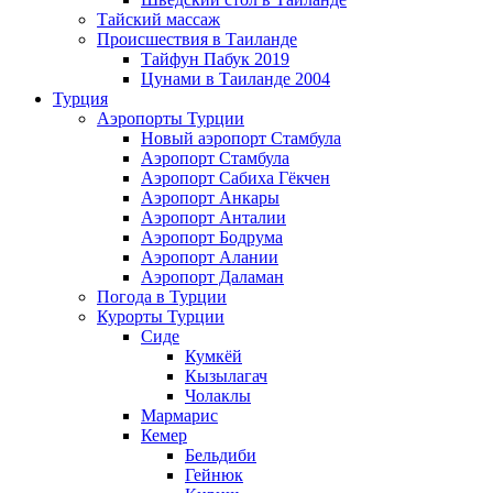
Тайский массаж
Происшествия в Таиланде
Тайфун Пабук 2019
Цунами в Таиланде 2004
Турция
Аэропорты Турции
Новый аэропорт Стамбула
Аэропорт Стамбула
Аэропорт Сабиха Гёкчен
Аэропорт Анкары
Аэропорт Анталии
Аэропорт Бодрума
Аэропорт Алании
Аэропорт Даламан
Погода в Турции
Курорты Турции
Сиде
Кумкёй
Кызылагач
Чолаклы
Мармарис
Кемер
Бельдиби
Гейнюк