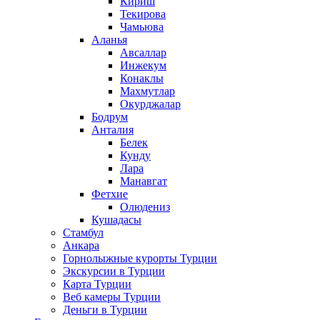
Кириш
Текирова
Чамьюва
Аланья
Авсаллар
Инжекум
Конаклы
Махмутлар
Окурджалар
Бодрум
Анталия
Белек
Кунду
Лара
Манавгат
Фетхие
Олюдениз
Кушадасы
Стамбул
Анкара
Горнолыжные курорты Турции
Экскурсии в Турции
Карта Турции
Веб камеры Турции
Деньги в Турции