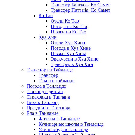
Трансфер Бангкок- Ко Самет
Трансфер Паттайя- Ко Самет
Ко Тао
Отели Ко Тао
Погода на Ко Тао
Пляжи на Ко Тао
Хуа Хин
Отели Хуа Хина
Погода в Хуа Хине
Пляжи Хуа Хина
Экскурсии в Хуа Хине
Трансфер в Хуа Хин
Транспорт в Тайланде
Трансфер
Такси в тайланде
Погода в Таиланде
Таиланд с детьми
Страховка в Таиланд
Виза в Таиланд
Праздники Таиланда
Еда в Таиланде
Фрукты в Таиланде
Кулинарные школы в Таиланде
Уличная еда в Таиланде
Шведский стол в Тайланде