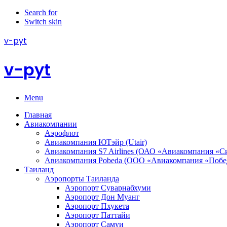
Search for
Switch skin
v-pyt
v-pyt
Menu
Главная
Авиакомпании
Аэрофлот
Авиакомпания ЮТэйр (Utair)
Авиакомпания S7 Airlines (ОАО «Авиакомпания «С
Авиакомпания Pobeda (ООО «Авиакомпания «Побе
Таиланд
Аэропорты Таиланда
Аэропорт Суварнабхуми
Аэропорт Дон Муанг
Аэропорт Пхукета
Аэропорт Паттайи
Аэропорт Самуи