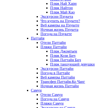
Пляж Най Харн
Пляж Найтон
Пляж Май Као
Экскурсии Пхукета
Что купить на Пхукете?
Веб камеры на Пхукете
Ночная жизнь Пхукета
Погода на Пхукете
Паттайя
Отели Паттайи
Пляжи Паттайи
Пляж Джомтьен
Пляж Кози Бич
Пляж Паттайя Бич
Пляж танцующей девушки
Экскурсии Паттайи
Погода в Паттайе
Веб камеры Паттайи
Трансфер Паттайя-Ко Чанг
Ночная жизнь Паттайи
Самуи
Отели Самуи
Погода на Самуи
Пляжи Самуи
Экскурсии на Самуи