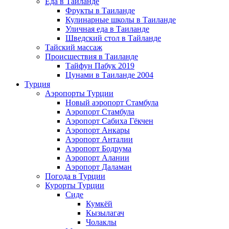
Еда в Таиланде
Фрукты в Таиланде
Кулинарные школы в Таиланде
Уличная еда в Таиланде
Шведский стол в Тайланде
Тайский массаж
Происшествия в Таиланде
Тайфун Пабук 2019
Цунами в Таиланде 2004
Турция
Аэропорты Турции
Новый аэропорт Стамбула
Аэропорт Стамбула
Аэропорт Сабиха Гёкчен
Аэропорт Анкары
Аэропорт Анталии
Аэропорт Бодрума
Аэропорт Алании
Аэропорт Даламан
Погода в Турции
Курорты Турции
Сиде
Кумкёй
Кызылагач
Чолаклы