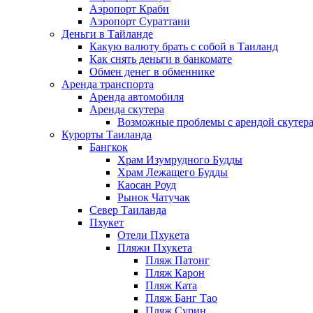
Аэропорт Краби
Аэропорт Сураттани
Деньги в Тайланде
Какую валюту брать с собой в Таиланд
Как снять деньги в банкомате
Обмен денег в обменнике
Аренда транспорта
Аренда автомобиля
Аренда скутера
Возможные проблемы с арендой скутера
Курорты Таиланда
Бангкок
Храм Изумрудного Будды
Храм Лежащего Будды
Каосан Роуд
Рынок Чатучак
Север Таиланда
Пхукет
Отели Пхукета
Пляжи Пхукета
Пляж Патонг
Пляж Карон
Пляж Ката
Пляж Банг Тао
Пляж Сурин