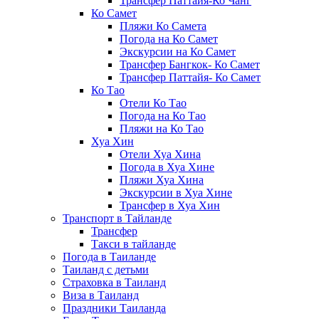
Трансфер Паттайя-Ко Чанг
Ко Самет
Пляжи Ко Самета
Погода на Ко Самет
Экскурсии на Ко Самет
Трансфер Бангкок- Ко Самет
Трансфер Паттайя- Ко Самет
Ко Тао
Отели Ко Тао
Погода на Ко Тао
Пляжи на Ко Тао
Хуа Хин
Отели Хуа Хина
Погода в Хуа Хине
Пляжи Хуа Хина
Экскурсии в Хуа Хине
Трансфер в Хуа Хин
Транспорт в Тайланде
Трансфер
Такси в тайланде
Погода в Таиланде
Таиланд с детьми
Страховка в Таиланд
Виза в Таиланд
Праздники Таиланда