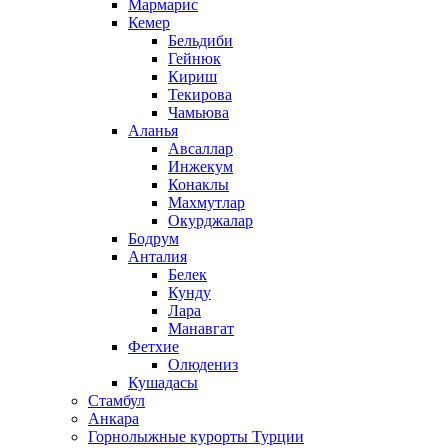
Мармарис
Кемер
Бельдиби
Гейнюк
Кириш
Текирова
Чамьюва
Аланья
Авсаллар
Инжекум
Конаклы
Махмутлар
Окурджалар
Бодрум
Анталия
Белек
Кунду
Лара
Манавгат
Фетхие
Олюдениз
Кушадасы
Стамбул
Анкара
Горнолыжные курорты Турции