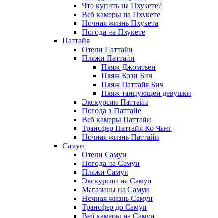
Что купить на Пхукете?
Веб камеры на Пхукете
Ночная жизнь Пхукета
Погода на Пхукете
Паттайя
Отели Паттайи
Пляжи Паттайи
Пляж Джомтьен
Пляж Кози Бич
Пляж Паттайя Бич
Пляж танцующей девушки
Экскурсии Паттайи
Погода в Паттайе
Веб камеры Паттайи
Трансфер Паттайя-Ко Чанг
Ночная жизнь Паттайи
Самуи
Отели Самуи
Погода на Самуи
Пляжи Самуи
Экскурсии на Самуи
Магазины на Самуи
Ночная жизнь Самуи
Трансфер до Самуи
Веб камеры на Самуи