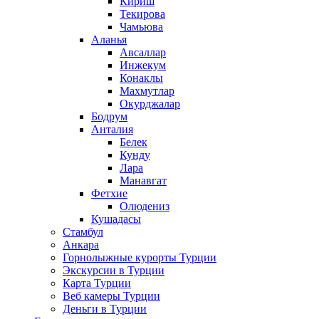
Кириш
Текирова
Чамьюва
Аланья
Авсаллар
Инжекум
Конаклы
Махмутлар
Окурджалар
Бодрум
Анталия
Белек
Кунду
Лара
Манавгат
Фетхие
Олюдениз
Кушадасы
Стамбул
Анкара
Горнолыжные курорты Турции
Экскурсии в Турции
Карта Турции
Веб камеры Турции
Деньги в Турции