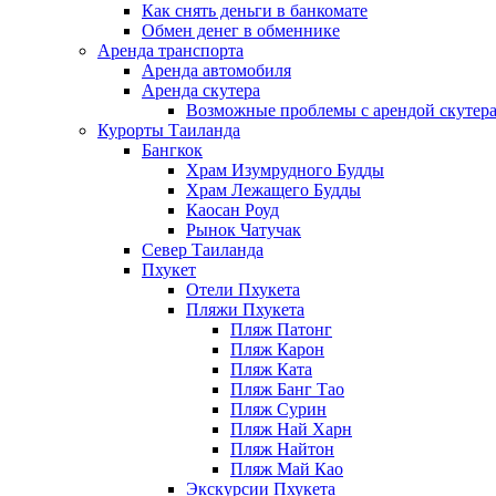
Как снять деньги в банкомате
Обмен денег в обменнике
Аренда транспорта
Аренда автомобиля
Аренда скутера
Возможные проблемы с арендой скутера
Курорты Таиланда
Бангкок
Храм Изумрудного Будды
Храм Лежащего Будды
Каосан Роуд
Рынок Чатучак
Север Таиланда
Пхукет
Отели Пхукета
Пляжи Пхукета
Пляж Патонг
Пляж Карон
Пляж Ката
Пляж Банг Тао
Пляж Сурин
Пляж Най Харн
Пляж Найтон
Пляж Май Као
Экскурсии Пхукета