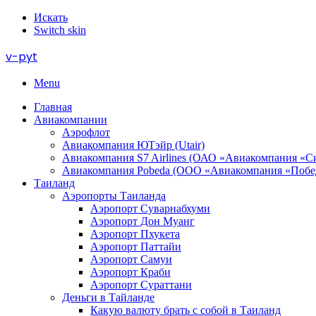
Искать
Switch skin
v-pyt
Menu
Главная
Авиакомпании
Аэрофлот
Авиакомпания ЮТэйр (Utair)
Авиакомпания S7 Airlines (ОАО «Авиакомпания «С
Авиакомпания Pobeda (ООО «Авиакомпания «Побе
Таиланд
Аэропорты Таиланда
Аэропорт Суварнабхуми
Аэропорт Дон Муанг
Аэропорт Пхукета
Аэропорт Паттайи
Аэропорт Самуи
Аэропорт Краби
Аэропорт Сураттани
Деньги в Тайланде
Какую валюту брать с собой в Таиланд