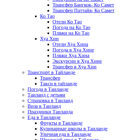
Трансфер Бангкок- Ко Самет
Трансфер Паттайя- Ко Самет
Ко Тао
Отели Ко Тао
Погода на Ко Тао
Пляжи на Ко Тао
Хуа Хин
Отели Хуа Хина
Погода в Хуа Хине
Пляжи Хуа Хина
Экскурсии в Хуа Хине
Трансфер в Хуа Хин
Транспорт в Тайланде
Трансфер
Такси в тайланде
Погода в Таиланде
Таиланд с детьми
Страховка в Таиланд
Виза в Таиланд
Праздники Таиланда
Еда в Таиланде
Фрукты в Таиланде
Кулинарные школы в Таиланде
Уличная еда в Таиланде
Шведский стол в Тайланде