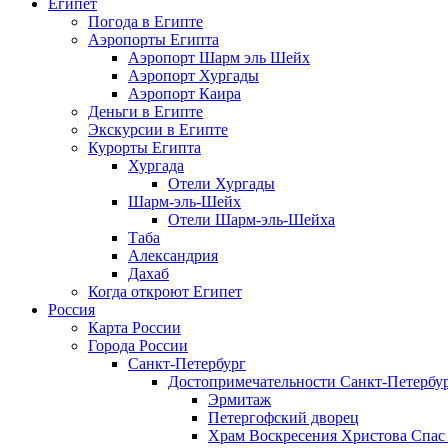
Египет
Погода в Египте
Аэропорты Египта
Аэропорт Шарм эль Шейх
Аэропорт Хургады
Аэропорт Каира
Деньги в Египте
Экскурсии в Египте
Курорты Египта
Хургада
Отели Хургады
Шарм-эль-Шейх
Отели Шарм-эль-Шейха
Таба
Александрия
Дахаб
Когда откроют Египет
Россия
Карта России
Города России
Санкт-Петербург
Достопримечательности Санкт-Петербу
Эрмитаж
Петергофский дворец
Храм Воскресения Христова Спас