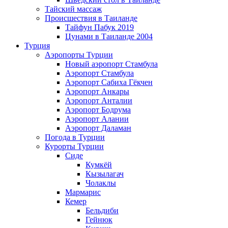
Тайский массаж
Происшествия в Таиланде
Тайфун Пабук 2019
Цунами в Таиланде 2004
Турция
Аэропорты Турции
Новый аэропорт Стамбула
Аэропорт Стамбула
Аэропорт Сабиха Гёкчен
Аэропорт Анкары
Аэропорт Анталии
Аэропорт Бодрума
Аэропорт Алании
Аэропорт Даламан
Погода в Турции
Курорты Турции
Сиде
Кумкёй
Кызылагач
Чолаклы
Мармарис
Кемер
Бельдиби
Гейнюк