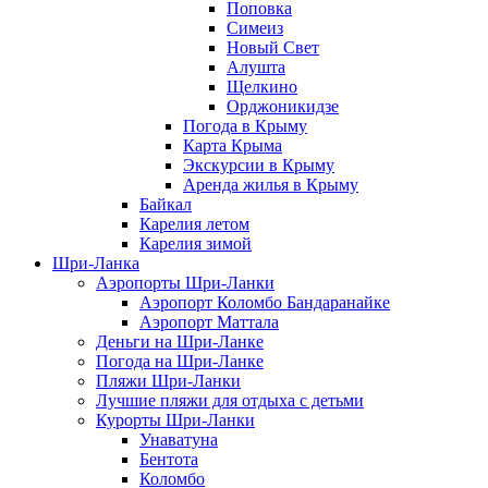
Поповка
Симеиз
Новый Свет
Алушта
Щелкино
Орджоникидзе
Погода в Крыму
Карта Крыма
Экскурсии в Крыму
Аренда жилья в Крыму
Байкал
Карелия летом
Карелия зимой
Шри-Ланка
Аэропорты Шри-Ланки
Аэропорт Коломбо Бандаранайке
Аэропорт Маттала
Деньги на Шри-Ланке
Погода на Шри-Ланке
Пляжи Шри-Ланки
Лучшие пляжи для отдыха с детьми
Курорты Шри-Ланки
Унаватуна
Бентота
Коломбо