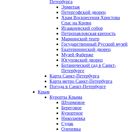
Петербурга
Эрмитаж
Петергофский дворец
Храм Воскресения Христова
Спас на Крови
Исаакиевский собор
Петропавловская крепость
Мариинский театр
Государственный Русский музей
Екатерининский дворец
Музей Фаберже
Юсуповский дворец
Ботанический сад в Санкт-
Петербурге
Карта Санкт-Петербурга
Карта метро Санкт-Петербурга
Погода в Санкт-Петербурге
Крым
Курорты Крыма
Штормовое
Береговое
Курортное
Николаевка
Судак
Оленевка