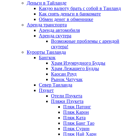
Деньги в Тайланде
Какую валюту брать с собой в Таиланд
Как снять деньги в банкомате
Обмен денег в обменнике
Аренда транспорта
Аренда автомобиля
Аренда скутера
Возможные проблемы с арендой
скутера!
Курорты Таиланда
Бангкок
Храм Изумрудного Будды
Храм Лежащего Будды
Каосан Роуд
Рынок Чатучак
Север Таиланда
Пхукет
Отели Пхукета
Пляжи Пхукета
Пляж Патонг
Пляж Карон
Пляж Ката
Пляж Банг Тао
Пляж Сурин
Пляж Най Харн