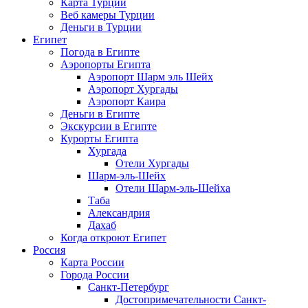
Карта Турции
Веб камеры Турции
Деньги в Турции
Египет
Погода в Египте
Аэропорты Египта
Аэропорт Шарм эль Шейх
Аэропорт Хургады
Аэропорт Каира
Деньги в Египте
Экскурсии в Египте
Курорты Египта
Хургада
Отели Хургады
Шарм-эль-Шейх
Отели Шарм-эль-Шейха
Таба
Александрия
Дахаб
Когда откроют Египет
Россия
Карта России
Города России
Санкт-Петербург
Достопримечательности Санкт-