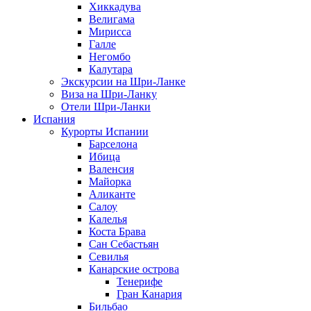
Хиккадува
Велигама
Мирисса
Галле
Негомбо
Калутара
Экскурсии на Шри-Ланке
Виза на Шри-Ланку
Отели Шри-Ланки
Испания
Курорты Испании
Барселона
Ибица
Валенсия
Майорка
Аликанте
Салоу
Калелья
Коста Брава
Сан Себастьян
Севилья
Канарские острова
Тенерифе
Гран Канария
Бильбао