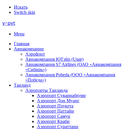
Искать
Switch skin
v-pyt
Menu
Главная
Авиакомпании
Аэрофлот
Авиакомпания ЮТэйр (Utair)
Авиакомпания S7 Airlines (ОАО «Авиакомпания
«Сибирь»)
Авиакомпания Pobeda (ООО «Авиакомпания
«Победа»)
Таиланд
Аэропорты Таиланда
Аэропорт Суварнабхуми
Аэропорт Дон Муанг
Аэропорт Пхукета
Аэропорт Паттайи
Аэропорт Самуи
Аэропорт Краби
Аэропорт Сураттани