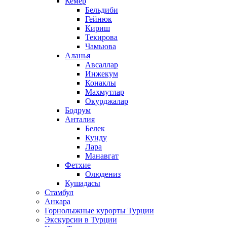
Кемер
Бельдиби
Гейнюк
Кириш
Текирова
Чамьюва
Аланья
Авсаллар
Инжекум
Конаклы
Махмутлар
Окурджалар
Бодрум
Анталия
Белек
Кунду
Лара
Манавгат
Фетхие
Олюдениз
Кушадасы
Стамбул
Анкара
Горнолыжные курорты Турции
Экскурсии в Турции