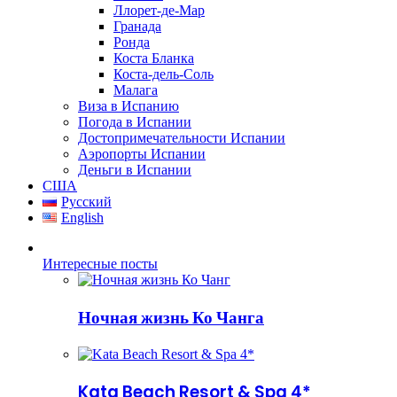
Ллорет-де-Мар
Гранада
Ронда
Коста Бланка
Коста-дель-Соль
Малага
Виза в Испанию
Погода в Испании
Достопримечательности Испании
Аэропорты Испании
Деньги в Испании
США
Русский
English
Интересные посты
Ночная жизнь Ко Чанга
Kata Beach Resort & Spa 4*