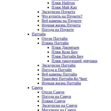
Пляж Найтон
Пляж Май Као
Экскурсии Пхукета
Что купить на Пхукете?
Веб камеры на Пхукете
Ночная жизнь Пхукета
Погода на Пхукете
Паттайя
Отели Паттайи
Пляжи Паттайи
Пляж Джомтьен
Пляж Кози Бич
Пляж Паттайя Бич
Пляж танцующей девушки
Экскурсии Паттайи
Погода в Паттайе
Веб камеры Паттайи
Трансфер Паттайя-Ко Чанг
Ночная жизнь Паттайи
Самуи
Отели Самуи
Погода на Самуи
Пляжи Самуи
Экскурсии на Самуи
Магазины на Самуи