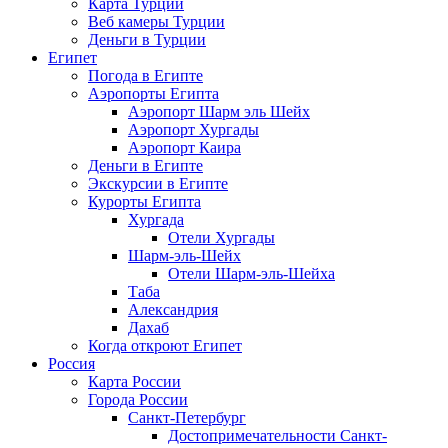
Карта Турции
Веб камеры Турции
Деньги в Турции
Египет
Погода в Египте
Аэропорты Египта
Аэропорт Шарм эль Шейх
Аэропорт Хургады
Аэропорт Каира
Деньги в Египте
Экскурсии в Египте
Курорты Египта
Хургада
Отели Хургады
Шарм-эль-Шейх
Отели Шарм-эль-Шейха
Таба
Александрия
Дахаб
Когда откроют Египет
Россия
Карта России
Города России
Санкт-Петербург
Достопримечательности Санкт-