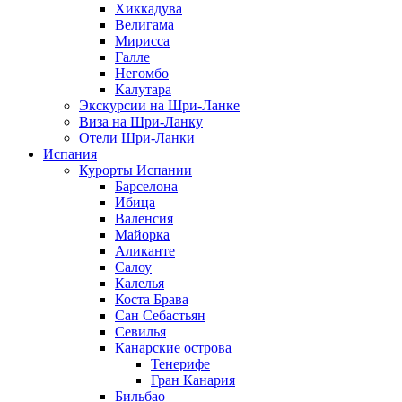
Хиккадува
Велигама
Мирисса
Галле
Негомбо
Калутара
Экскурсии на Шри-Ланке
Виза на Шри-Ланку
Отели Шри-Ланки
Испания
Курорты Испании
Барселона
Ибица
Валенсия
Майорка
Аликанте
Салоу
Калелья
Коста Брава
Сан Себастьян
Севилья
Канарские острова
Тенерифе
Гран Канария
Бильбао