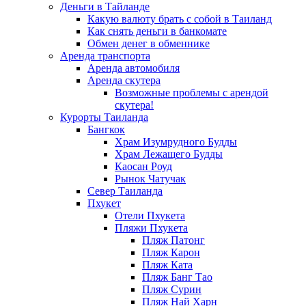
Деньги в Тайланде
Какую валюту брать с собой в Таиланд
Как снять деньги в банкомате
Обмен денег в обменнике
Аренда транспорта
Аренда автомобиля
Аренда скутера
Возможные проблемы с арендой
скутера!
Курорты Таиланда
Бангкок
Храм Изумрудного Будды
Храм Лежащего Будды
Каосан Роуд
Рынок Чатучак
Север Таиланда
Пхукет
Отели Пхукета
Пляжи Пхукета
Пляж Патонг
Пляж Карон
Пляж Ката
Пляж Банг Тао
Пляж Сурин
Пляж Най Харн