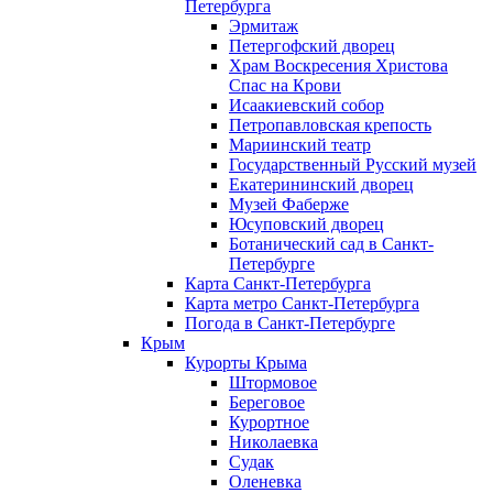
Петербурга
Эрмитаж
Петергофский дворец
Храм Воскресения Христова
Спас на Крови
Исаакиевский собор
Петропавловская крепость
Мариинский театр
Государственный Русский музей
Екатерининский дворец
Музей Фаберже
Юсуповский дворец
Ботанический сад в Санкт-
Петербурге
Карта Санкт-Петербурга
Карта метро Санкт-Петербурга
Погода в Санкт-Петербурге
Крым
Курорты Крыма
Штормовое
Береговое
Курортное
Николаевка
Судак
Оленевка