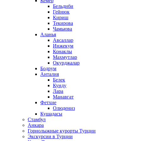
Кемер
Бельдиби
Гейнюк
Кириш
Текирова
Чамьюва
Аланья
Авсаллар
Инжекум
Конаклы
Махмутлар
Окурджалар
Бодрум
Анталия
Белек
Кунду
Лара
Манавгат
Фетхие
Олюдениз
Кушадасы
Стамбул
Анкара
Горнолыжные курорты Турции
Экскурсии в Турции