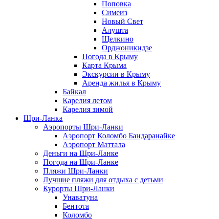
Поповка
Симеиз
Новый Свет
Алушта
Щелкино
Орджоникидзе
Погода в Крыму
Карта Крыма
Экскурсии в Крыму
Аренда жилья в Крыму
Байкал
Карелия летом
Карелия зимой
Шри-Ланка
Аэропорты Шри-Ланки
Аэропорт Коломбо Бандаранайке
Аэропорт Маттала
Деньги на Шри-Ланке
Погода на Шри-Ланке
Пляжи Шри-Ланки
Лучшие пляжи для отдыха с детьми
Курорты Шри-Ланки
Унаватуна
Бентота
Коломбо