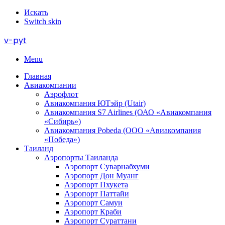
Искать
Switch skin
v-pyt
Menu
Главная
Авиакомпании
Аэрофлот
Авиакомпания ЮТэйр (Utair)
Авиакомпания S7 Airlines (ОАО «Авиакомпания
«Сибирь»)
Авиакомпания Pobeda (ООО «Авиакомпания
«Победа»)
Таиланд
Аэропорты Таиланда
Аэропорт Суварнабхуми
Аэропорт Дон Муанг
Аэропорт Пхукета
Аэропорт Паттайи
Аэропорт Самуи
Аэропорт Краби
Аэропорт Сураттани