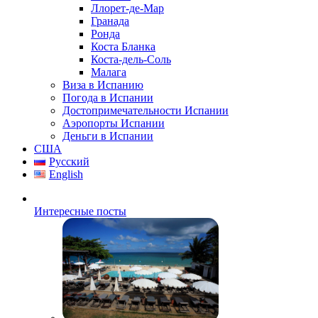
Ллорет-де-Мар
Гранада
Ронда
Коста Бланка
Коста-дель-Соль
Малага
Виза в Испанию
Погода в Испании
Достопримечательности Испании
Аэропорты Испании
Деньги в Испании
США
Русский
English
Интересные посты