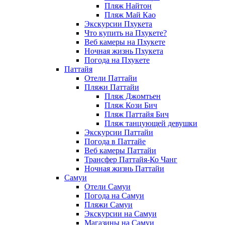
Пляж Найтон
Пляж Май Као
Экскурсии Пхукета
Что купить на Пхукете?
Веб камеры на Пхукете
Ночная жизнь Пхукета
Погода на Пхукете
Паттайя
Отели Паттайи
Пляжи Паттайи
Пляж Джомтьен
Пляж Кози Бич
Пляж Паттайя Бич
Пляж танцующей девушки
Экскурсии Паттайи
Погода в Паттайе
Веб камеры Паттайи
Трансфер Паттайя-Ко Чанг
Ночная жизнь Паттайи
Самуи
Отели Самуи
Погода на Самуи
Пляжи Самуи
Экскурсии на Самуи
Магазины на Самуи