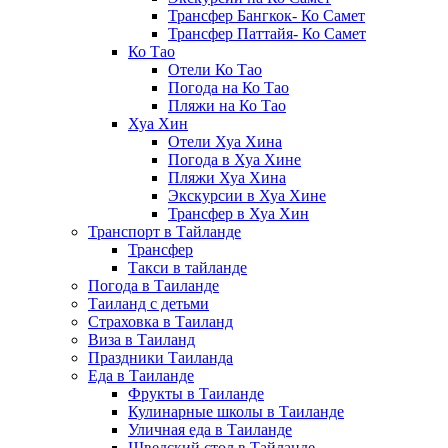
Трансфер Бангкок- Ко Самет
Трансфер Паттайя- Ко Самет
Ко Тао
Отели Ко Тао
Погода на Ко Тао
Пляжи на Ко Тао
Хуа Хин
Отели Хуа Хина
Погода в Хуа Хине
Пляжи Хуа Хина
Экскурсии в Хуа Хине
Трансфер в Хуа Хин
Транспорт в Тайланде
Трансфер
Такси в тайланде
Погода в Таиланде
Таиланд с детьми
Страховка в Таиланд
Виза в Таиланд
Праздники Таиланда
Еда в Таиланде
Фрукты в Таиланде
Кулинарные школы в Таиланде
Уличная еда в Таиланде
Шведский стол в Тайланде