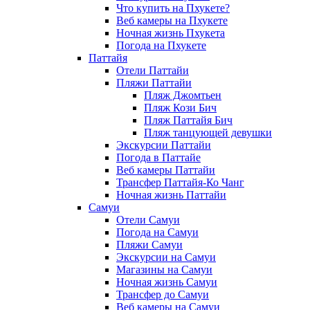
Что купить на Пхукете?
Веб камеры на Пхукете
Ночная жизнь Пхукета
Погода на Пхукете
Паттайя
Отели Паттайи
Пляжи Паттайи
Пляж Джомтьен
Пляж Кози Бич
Пляж Паттайя Бич
Пляж танцующей девушки
Экскурсии Паттайи
Погода в Паттайе
Веб камеры Паттайи
Трансфер Паттайя-Ко Чанг
Ночная жизнь Паттайи
Самуи
Отели Самуи
Погода на Самуи
Пляжи Самуи
Экскурсии на Самуи
Магазины на Самуи
Ночная жизнь Самуи
Трансфер до Самуи
Веб камеры на Самуи