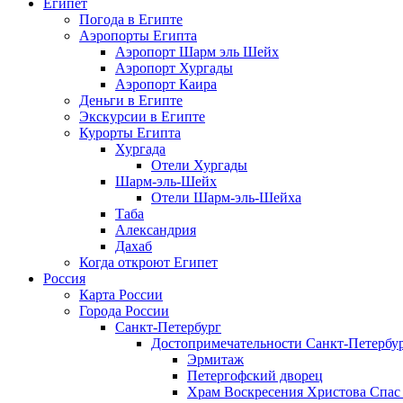
Египет
Погода в Египте
Аэропорты Египта
Аэропорт Шарм эль Шейх
Аэропорт Хургады
Аэропорт Каира
Деньги в Египте
Экскурсии в Египте
Курорты Египта
Хургада
Отели Хургады
Шарм-эль-Шейх
Отели Шарм-эль-Шейха
Таба
Александрия
Дахаб
Когда откроют Египет
Россия
Карта России
Города России
Санкт-Петербург
Достопримечательности Санкт-Петербу
Эрмитаж
Петергофский дворец
Храм Воскресения Христова Спас