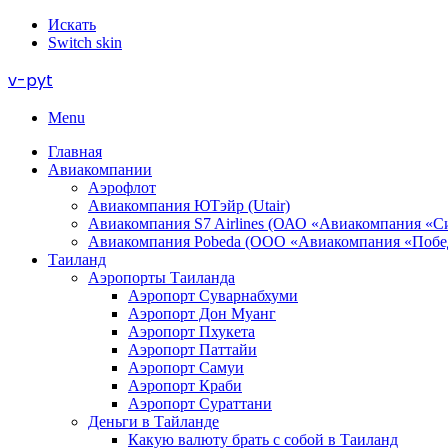
Искать
Switch skin
v-pyt
Menu
Главная
Авиакомпании
Аэрофлот
Авиакомпания ЮТэйр (Utair)
Авиакомпания S7 Airlines (ОАО «Авиакомпания «С
Авиакомпания Pobeda (ООО «Авиакомпания «Побе
Таиланд
Аэропорты Таиланда
Аэропорт Суварнабхуми
Аэропорт Дон Муанг
Аэропорт Пхукета
Аэропорт Паттайи
Аэропорт Самуи
Аэропорт Краби
Аэропорт Сураттани
Деньги в Тайланде
Какую валюту брать с собой в Таиланд