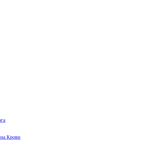
рга
 на Крови