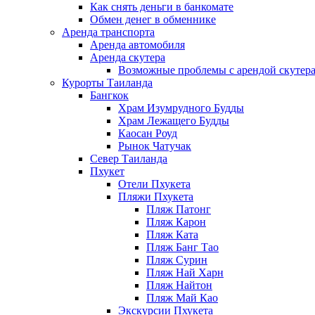
Как снять деньги в банкомате
Обмен денег в обменнике
Аренда транспорта
Аренда автомобиля
Аренда скутера
Возможные проблемы с арендой скутера
Курорты Таиланда
Бангкок
Храм Изумрудного Будды
Храм Лежащего Будды
Каосан Роуд
Рынок Чатучак
Север Таиланда
Пхукет
Отели Пхукета
Пляжи Пхукета
Пляж Патонг
Пляж Карон
Пляж Ката
Пляж Банг Тао
Пляж Сурин
Пляж Най Харн
Пляж Найтон
Пляж Май Као
Экскурсии Пхукета