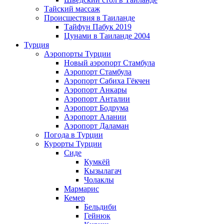
Тайский массаж
Происшествия в Таиланде
Тайфун Пабук 2019
Цунами в Таиланде 2004
Турция
Аэропорты Турции
Новый аэропорт Стамбула
Аэропорт Стамбула
Аэропорт Сабиха Гёкчен
Аэропорт Анкары
Аэропорт Анталии
Аэропорт Бодрума
Аэропорт Алании
Аэропорт Даламан
Погода в Турции
Курорты Турции
Сиде
Кумкёй
Кызылагач
Чолаклы
Мармарис
Кемер
Бельдиби
Гейнюк