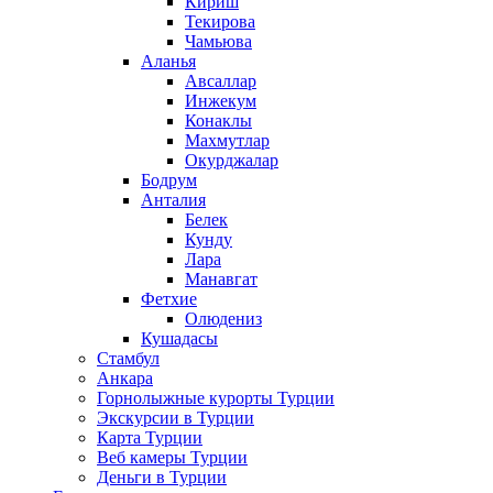
Кириш
Текирова
Чамьюва
Аланья
Авсаллар
Инжекум
Конаклы
Махмутлар
Окурджалар
Бодрум
Анталия
Белек
Кунду
Лара
Манавгат
Фетхие
Олюдениз
Кушадасы
Стамбул
Анкара
Горнолыжные курорты Турции
Экскурсии в Турции
Карта Турции
Веб камеры Турции
Деньги в Турции