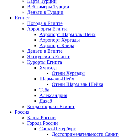
Карта Турции
Веб камеры Турции
Деньги в Турции
Египет
Погода в Египте
Аэропорты Египта
Аэропорт Шарм эль Шейх
Аэропорт Хургады
Аэропорт Каира
Деньги в Египте
Экскурсии в Египте
Курорты Египта
Хургада
Отели Хургады
Шарм-эль-Шейх
Отели Шарм-эль-Шейха
Таба
Александрия
Дахаб
Когда откроют Египет
Россия
Карта России
Города России
Санкт-Петербург
Достопримечательности Санкт-