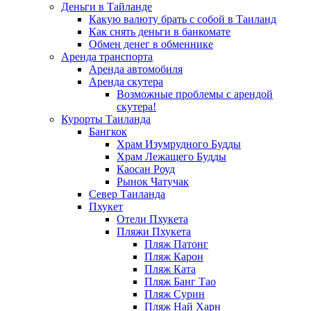
Деньги в Тайланде
Какую валюту брать с собой в Таиланд
Как снять деньги в банкомате
Обмен денег в обменнике
Аренда транспорта
Аренда автомобиля
Аренда скутера
Возможные проблемы с арендой
скутера!
Курорты Таиланда
Бангкок
Храм Изумрудного Будды
Храм Лежащего Будды
Каосан Роуд
Рынок Чатучак
Север Таиланда
Пхукет
Отели Пхукета
Пляжи Пхукета
Пляж Патонг
Пляж Карон
Пляж Ката
Пляж Банг Тао
Пляж Сурин
Пляж Най Харн