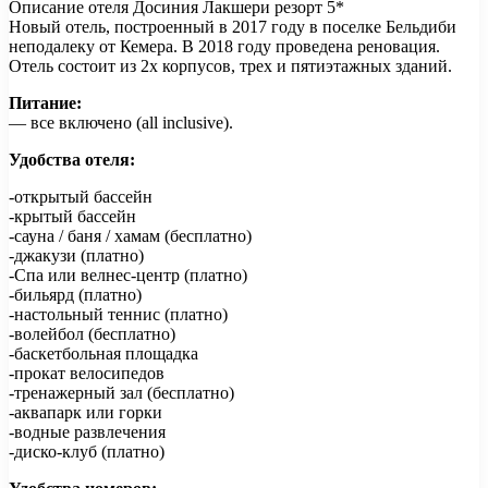
Описание отеля Досиния Лакшери резорт 5*
Новый отель, построенный в 2017 году в поселке Бельдиби
неподалеку от Кемера. В 2018 году проведена реновация.
Отель состоит из 2х корпусов, трех и пятиэтажных зданий.
Питание:
— все включено (all inclusive).
Удобства отеля:
-открытый бассейн
-крытый бассейн
-сауна / баня / хамам (бесплатно)
-джакузи (платно)
-Спа или велнес-центр (платно)
-бильярд (платно)
-настольный теннис (платно)
-волейбол (бесплатно)
-баскетбольная площадка
-прокат велосипедов
-тренажерный зал (бесплатно)
-аквапарк или горки
-водные развлечения
-диско-клуб (платно)