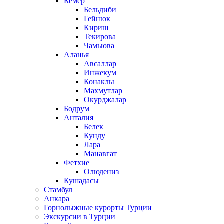
Кемер
Бельдиби
Гейнюк
Кириш
Текирова
Чамьюва
Аланья
Авсаллар
Инжекум
Конаклы
Махмутлар
Окурджалар
Бодрум
Анталия
Белек
Кунду
Лара
Манавгат
Фетхие
Олюдениз
Кушадасы
Стамбул
Анкара
Горнолыжные курорты Турции
Экскурсии в Турции