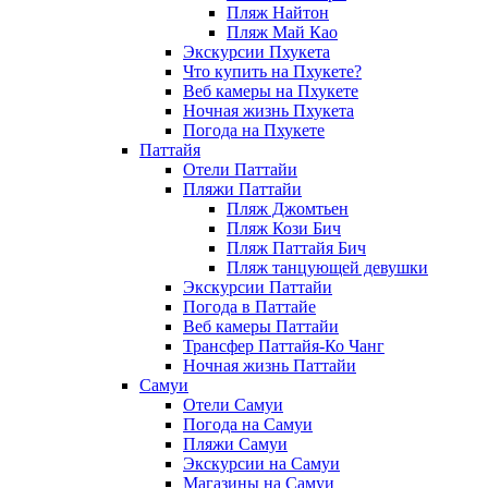
Пляж Найтон
Пляж Май Као
Экскурсии Пхукета
Что купить на Пхукете?
Веб камеры на Пхукете
Ночная жизнь Пхукета
Погода на Пхукете
Паттайя
Отели Паттайи
Пляжи Паттайи
Пляж Джомтьен
Пляж Кози Бич
Пляж Паттайя Бич
Пляж танцующей девушки
Экскурсии Паттайи
Погода в Паттайе
Веб камеры Паттайи
Трансфер Паттайя-Ко Чанг
Ночная жизнь Паттайи
Самуи
Отели Самуи
Погода на Самуи
Пляжи Самуи
Экскурсии на Самуи
Магазины на Самуи