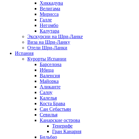
Хиккадува
Велигама
Мирисса
Галле
Негомбо
Калутара
Экскурсии на Шри-Ланке
Виза на Шри-Ланку
Отели Шри-Ланки
Испания
Курорты Испании
Барселона
Ибица
Валенсия
Майорка
Аликанте
Салоу
Калелья
Коста Брава
Сан Себастьян
Севилья
Канарские острова
Тенерифе
Гран Канария
Бильбао