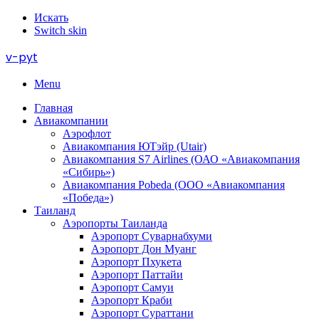
Искать
Switch skin
v-pyt
Menu
Главная
Авиакомпании
Аэрофлот
Авиакомпания ЮТэйр (Utair)
Авиакомпания S7 Airlines (ОАО «Авиакомпания
«Сибирь»)
Авиакомпания Pobeda (ООО «Авиакомпания
«Победа»)
Таиланд
Аэропорты Таиланда
Аэропорт Суварнабхуми
Аэропорт Дон Муанг
Аэропорт Пхукета
Аэропорт Паттайи
Аэропорт Самуи
Аэропорт Краби
Аэропорт Сураттани