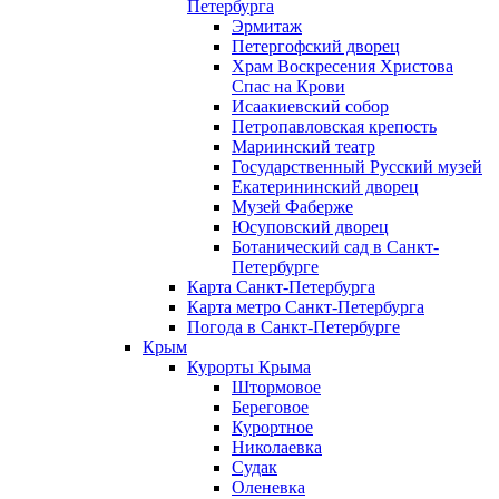
Петербурга
Эрмитаж
Петергофский дворец
Храм Воскресения Христова
Спас на Крови
Исаакиевский собор
Петропавловская крепость
Мариинский театр
Государственный Русский музей
Екатерининский дворец
Музей Фаберже
Юсуповский дворец
Ботанический сад в Санкт-
Петербурге
Карта Санкт-Петербурга
Карта метро Санкт-Петербурга
Погода в Санкт-Петербурге
Крым
Курорты Крыма
Штормовое
Береговое
Курортное
Николаевка
Судак
Оленевка