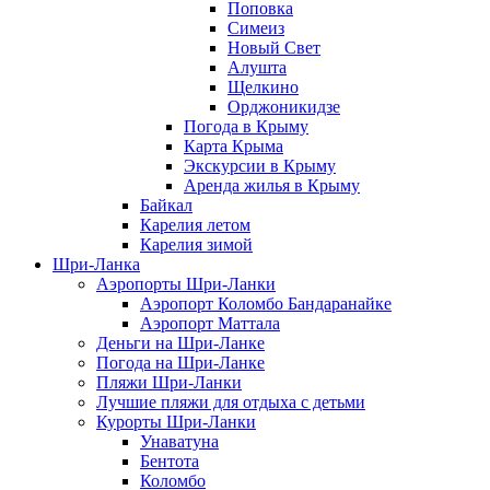
Поповка
Симеиз
Новый Свет
Алушта
Щелкино
Орджоникидзе
Погода в Крыму
Карта Крыма
Экскурсии в Крыму
Аренда жилья в Крыму
Байкал
Карелия летом
Карелия зимой
Шри-Ланка
Аэропорты Шри-Ланки
Аэропорт Коломбо Бандаранайке
Аэропорт Маттала
Деньги на Шри-Ланке
Погода на Шри-Ланке
Пляжи Шри-Ланки
Лучшие пляжи для отдыха с детьми
Курорты Шри-Ланки
Унаватуна
Бентота
Коломбо