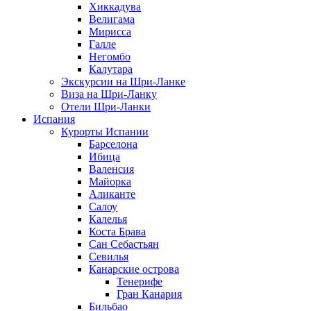
Хиккадува
Велигама
Мирисса
Галле
Негомбо
Калутара
Экскурсии на Шри-Ланке
Виза на Шри-Ланку
Отели Шри-Ланки
Испания
Курорты Испании
Барселона
Ибица
Валенсия
Майорка
Аликанте
Салоу
Калелья
Коста Брава
Сан Себастьян
Севилья
Канарские острова
Тенерифе
Гран Канария
Бильбао