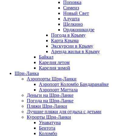
Поповка
Симеиз
Новый Свет
Алушта
Щелкино
Орджоникидзе
Погода в Крыму
Карта Крыма
Экскурсии в Крыму
Аренда жилья в Крыму
Байкал
Карелия летом
Карелия зимой
Шри-Ланка
Аэропорты Шри-Ланки
Аэропорт Коломбо Бандаранайке
Аэропорт Маттала
Деньги на Шри-Ланке
Погода на Шри-Ланке
Пляжи Шри-Ланки
Лучшие пляжи для отдыха с детьми
Курорты Шри-Ланки
Унаватуна
Бентота
Коломбо