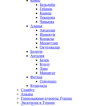
Кемер
Бельдиби
Гейнюк
Кириш
Текирова
Чамьюва
Аланья
Авсаллар
Инжекум
Конаклы
Махмутлар
Окурджалар
Бодрум
Анталия
Белек
Кунду
Лара
Манавгат
Фетхие
Олюдениз
Кушадасы
Стамбул
Анкара
Горнолыжные курорты Турции
Экскурсии в Турции