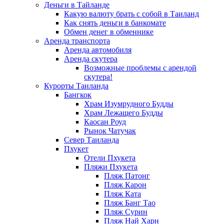
Деньги в Тайланде
Какую валюту брать с собой в Таиланд
Как снять деньги в банкомате
Обмен денег в обменнике
Аренда транспорта
Аренда автомобиля
Аренда скутера
Возможные проблемы с арендой
скутера!
Курорты Таиланда
Бангкок
Храм Изумрудного Будды
Храм Лежащего Будды
Каосан Роуд
Рынок Чатучак
Север Таиланда
Пхукет
Отели Пхукета
Пляжи Пхукета
Пляж Патонг
Пляж Карон
Пляж Ката
Пляж Банг Тао
Пляж Сурин
Пляж Най Харн