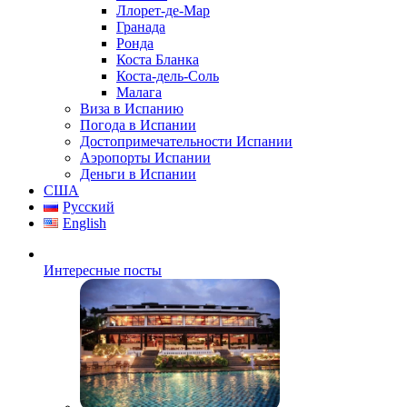
Ллорет-де-Мар
Гранада
Ронда
Коста Бланка
Коста-дель-Соль
Малага
Виза в Испанию
Погода в Испании
Достопримечательности Испании
Аэропорты Испании
Деньги в Испании
США
Русский
English
Интересные посты