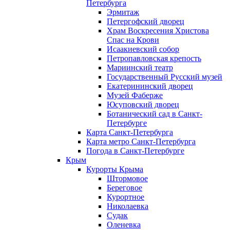
Петербурга
Эрмитаж
Петергофский дворец
Храм Воскресения Христова
Спас на Крови
Исаакиевский собор
Петропавловская крепость
Мариинский театр
Государственный Русский музей
Екатерининский дворец
Музей Фаберже
Юсуповский дворец
Ботанический сад в Санкт-
Петербурге
Карта Санкт-Петербурга
Карта метро Санкт-Петербурга
Погода в Санкт-Петербурге
Крым
Курорты Крыма
Штормовое
Береговое
Курортное
Николаевка
Судак
Оленевка