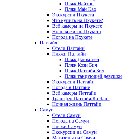
Пляж Найтон
Пляж Май Као
Экскурсии Пхукета
Что купить на Пхукете?
Веб камеры на Пхукете
Ночная жизнь Пхукета
Погода на Пхукете
Паттайя
Отели Паттайи
Пляжи Паттайи
Пляж Джомтьен
Пляж Кози Бич
Пляж Паттайя Бич
Пляж танцующей девушки
Экскурсии Паттайи
Погода в Паттайе
Веб камеры Паттайи
Трансфер Паттайя-Ко Чанг
Ночная жизнь Паттайи
Самуи
Отели Самуи
Погода на Самуи
Пляжи Самуи
Экскурсии на Самуи
Магазины на Самуи