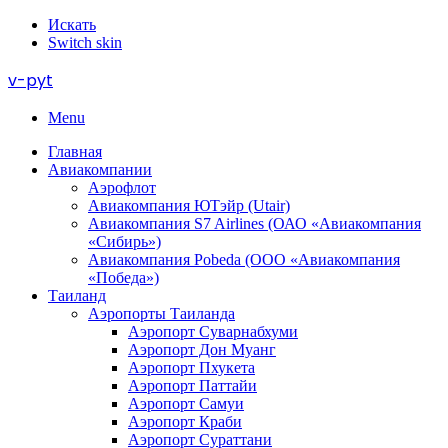
Искать
Switch skin
v-pyt
Menu
Главная
Авиакомпании
Аэрофлот
Авиакомпания ЮТэйр (Utair)
Авиакомпания S7 Airlines (ОАО «Авиакомпания
«Сибирь»)
Авиакомпания Pobeda (ООО «Авиакомпания
«Победа»)
Таиланд
Аэропорты Таиланда
Аэропорт Суварнабхуми
Аэропорт Дон Муанг
Аэропорт Пхукета
Аэропорт Паттайи
Аэропорт Самуи
Аэропорт Краби
Аэропорт Сураттани