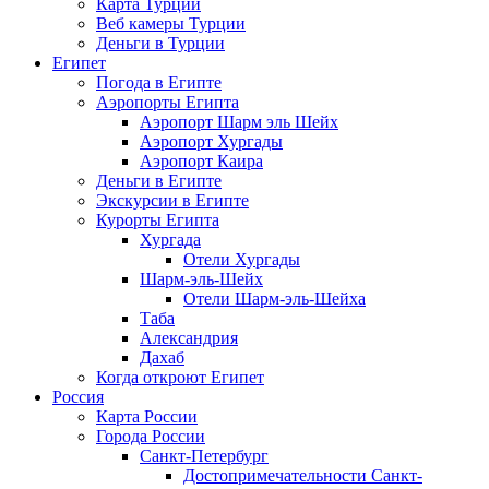
Карта Турции
Веб камеры Турции
Деньги в Турции
Египет
Погода в Египте
Аэропорты Египта
Аэропорт Шарм эль Шейх
Аэропорт Хургады
Аэропорт Каира
Деньги в Египте
Экскурсии в Египте
Курорты Египта
Хургада
Отели Хургады
Шарм-эль-Шейх
Отели Шарм-эль-Шейха
Таба
Александрия
Дахаб
Когда откроют Египет
Россия
Карта России
Города России
Санкт-Петербург
Достопримечательности Санкт-