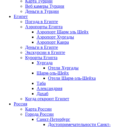
Карта Турции
Веб камеры Турции
Деньги в Турции
Египет
Погода в Египте
Аэропорты Египта
Аэропорт Шарм эль Шейх
Аэропорт Хургады
Аэропорт Каира
Деньги в Египте
Экскурсии в Египте
Курорты Египта
Хургада
Отели Хургады
Шарм-эль-Шейх
Отели Шарм-эль-Шейха
Таба
Александрия
Дахаб
Когда откроют Египет
Россия
Карта России
Города России
Санкт-Петербург
Достопримечательности Санкт-