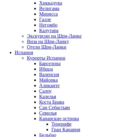
Хиккадува
Велигама
Мирисса
Галле
Негомбо
Калутара
Экскурсии на Шри-Ланке
Виза на Шри-Ланку
Отели Шри-Ланки
Испания
Курорты Испании
Барселона
Ибица
Валенсия
Майорка
Аликанте
Салоу
Калелья
Коста Брава
Сан Себастьян
Севилья
Канарские острова
Тенерифе
Гран Канария
Бильбао