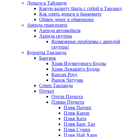
Деньги в Тайланде
Какую валюту брать с собой в Таиланд
Как снять деньги в банкомате
Обмен денег в обменнике
Аренда транспорта
Аренда автомобиля
Аренда скутера
Возможные проблемы с арендой
скутера!
Курорты Таиланда
Бангкок
Храм Изумрудного Будды
Храм Лежащего Будды
Каосан Роуд
Рынок Чатучак
Север Таиланда
Пхукет
Отели Пхукета
Пляжи Пхукета
Пляж Патонг
Пляж Карон
Пляж Ката
Пляж Банг Тао
Пляж Сурин
Пляж Най Харн