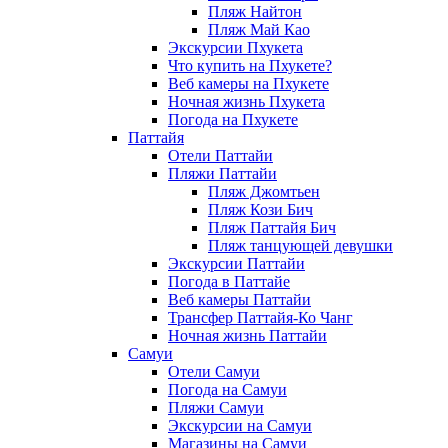
Пляж Найтон
Пляж Май Као
Экскурсии Пхукета
Что купить на Пхукете?
Веб камеры на Пхукете
Ночная жизнь Пхукета
Погода на Пхукете
Паттайя
Отели Паттайи
Пляжи Паттайи
Пляж Джомтьен
Пляж Кози Бич
Пляж Паттайя Бич
Пляж танцующей девушки
Экскурсии Паттайи
Погода в Паттайе
Веб камеры Паттайи
Трансфер Паттайя-Ко Чанг
Ночная жизнь Паттайи
Самуи
Отели Самуи
Погода на Самуи
Пляжи Самуи
Экскурсии на Самуи
Магазины на Самуи