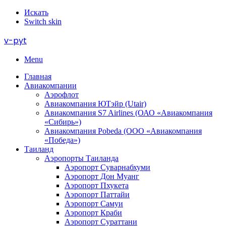
Искать
Switch skin
v-pyt
Menu
Главная
Авиакомпании
Аэрофлот
Авиакомпания ЮТэйр (Utair)
Авиакомпания S7 Airlines (ОАО «Авиакомпания
«Сибирь»)
Авиакомпания Pobeda (ООО «Авиакомпания
«Победа»)
Таиланд
Аэропорты Таиланда
Аэропорт Суварнабхуми
Аэропорт Дон Муанг
Аэропорт Пхукета
Аэропорт Паттайи
Аэропорт Самуи
Аэропорт Краби
Аэропорт Сураттани