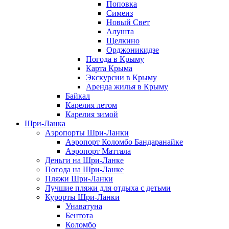
Поповка
Симеиз
Новый Свет
Алушта
Щелкино
Орджоникидзе
Погода в Крыму
Карта Крыма
Экскурсии в Крыму
Аренда жилья в Крыму
Байкал
Карелия летом
Карелия зимой
Шри-Ланка
Аэропорты Шри-Ланки
Аэропорт Коломбо Бандаранайке
Аэропорт Маттала
Деньги на Шри-Ланке
Погода на Шри-Ланке
Пляжи Шри-Ланки
Лучшие пляжи для отдыха с детьми
Курорты Шри-Ланки
Унаватуна
Бентота
Коломбо