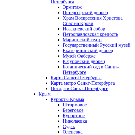
Петербурга
Эрмитаж
Петергофский дворец
Храм Воскресения Христова
Спас на Крови
Исаакиевский собор
Петропавловская крепость
Мариинский театр
Государственный Русский музей
Екатерининский дворец
Музей Фаберже
Юсуповский дворец
Ботанический сад в Санкт-
Петербурге
Карта Санкт-Петербурга
Карта метро Санкт-Петербурга
Погода в Санкт-Петербурге
Крым
Курорты Крыма
Штормовое
Береговое
Курортное
Николаевка
Судак
Оленевка