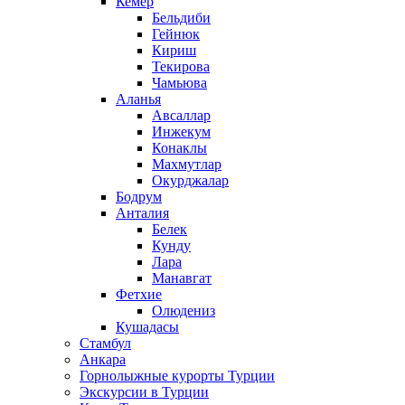
Кемер
Бельдиби
Гейнюк
Кириш
Текирова
Чамьюва
Аланья
Авсаллар
Инжекум
Конаклы
Махмутлар
Окурджалар
Бодрум
Анталия
Белек
Кунду
Лара
Манавгат
Фетхие
Олюдениз
Кушадасы
Стамбул
Анкара
Горнолыжные курорты Турции
Экскурсии в Турции