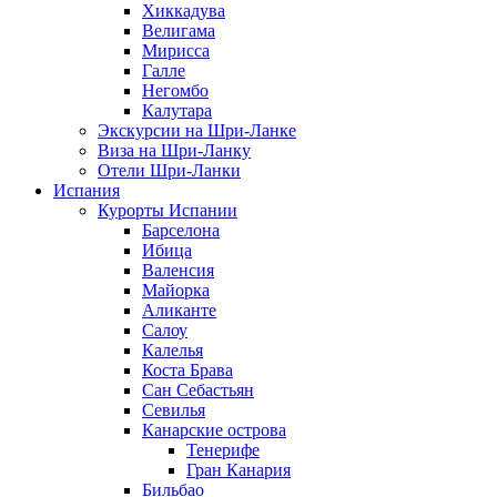
Хиккадува
Велигама
Мирисса
Галле
Негомбо
Калутара
Экскурсии на Шри-Ланке
Виза на Шри-Ланку
Отели Шри-Ланки
Испания
Курорты Испании
Барселона
Ибица
Валенсия
Майорка
Аликанте
Салоу
Калелья
Коста Брава
Сан Себастьян
Севилья
Канарские острова
Тенерифе
Гран Канария
Бильбао