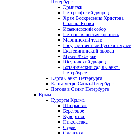
Петербурга
Эрмитаж
Петергофский дворец
Храм Воскресения Христова
Спас на Крови
Исаакиевский собор
Петропавловская крепость
Мариинский театр
Государственный Русский музей
Екатерининский дворец
Музей Фаберже
Юсуповский дворец
Ботанический сад в Санкт-
Петербурге
Карта Санкт-Петербурга
Карта метро Санкт-Петербурга
Погода в Санкт-Петербурге
Крым
Курорты Крыма
Штормовое
Береговое
Курортное
Николаевка
Судак
Оленевка