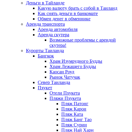
Деньги в Тайланде
Какую валюту брать с собой в Таиланд
Как снять деньги в банкомате
Обмен денег в обменнике
Аренда транспорта
Аренда автомобиля
Аренда скутера
Возможные проблемы с арендой
скутера!
Курорты Таиланда
Бангкок
Храм Изумрудного Будды
Храм Лежащего Будды
Каосан Роуд
Рынок Чатучак
Север Таиланда
Пхукет
Отели Пхукета
Пляжи Пхукета
Пляж Патонг
Пляж Карон
Пляж Ката
Пляж Банг Тао
Пляж Сурин
Пляж Най Харн