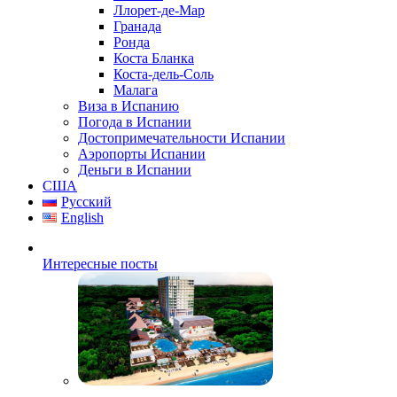
Ллорет-де-Мар
Гранада
Ронда
Коста Бланка
Коста-дель-Соль
Малага
Виза в Испанию
Погода в Испании
Достопримечательности Испании
Аэропорты Испании
Деньги в Испании
США
Русский
English
Интересные посты