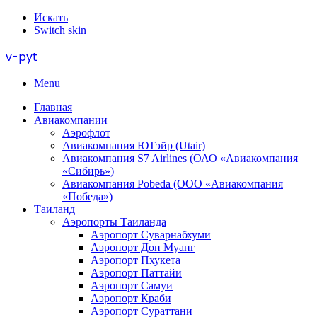
Искать
Switch skin
v-pyt
Menu
Главная
Авиакомпании
Аэрофлот
Авиакомпания ЮТэйр (Utair)
Авиакомпания S7 Airlines (ОАО «Авиакомпания
«Сибирь»)
Авиакомпания Pobeda (ООО «Авиакомпания
«Победа»)
Таиланд
Аэропорты Таиланда
Аэропорт Суварнабхуми
Аэропорт Дон Муанг
Аэропорт Пхукета
Аэропорт Паттайи
Аэропорт Самуи
Аэропорт Краби
Аэропорт Сураттани