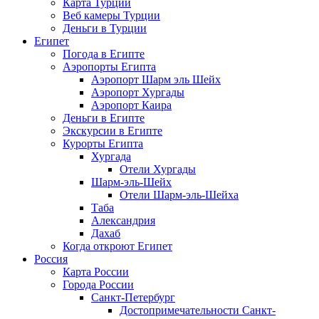
Карта Турции
Веб камеры Турции
Деньги в Турции
Египет
Погода в Египте
Аэропорты Египта
Аэропорт Шарм эль Шейх
Аэропорт Хургады
Аэропорт Каира
Деньги в Египте
Экскурсии в Египте
Курорты Египта
Хургада
Отели Хургады
Шарм-эль-Шейх
Отели Шарм-эль-Шейха
Таба
Александрия
Дахаб
Когда откроют Египет
Россия
Карта России
Города России
Санкт-Петербург
Достопримечательности Санкт-