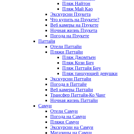
Пляж Найтон
Пляж Май Као
Экскурсии Пхукета
Что купить на Пхукете?
Веб камеры на Пхукете
Ночная жизнь Пхукета
Погода на Пхукете
Паттайя
Отели Паттайи
Пляжи Паттайи
Пляж Джомтьен
Пляж Кози Бич
Пляж Паттайя Бич
Пляж танцующей девушки
Экскурсии Паттайи
Погода в Паттайе
Веб камеры Паттайи
Трансфер Паттайя-Ко Чанг
Ночная жизнь Паттайи
Самуи
Отели Самуи
Погода на Самуи
Пляжи Самуи
Экскурсии на Самуи
Магазины на Самуи