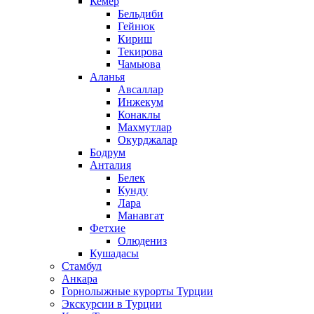
Кемер
Бельдиби
Гейнюк
Кириш
Текирова
Чамьюва
Аланья
Авсаллар
Инжекум
Конаклы
Махмутлар
Окурджалар
Бодрум
Анталия
Белек
Кунду
Лара
Манавгат
Фетхие
Олюдениз
Кушадасы
Стамбул
Анкара
Горнолыжные курорты Турции
Экскурсии в Турции