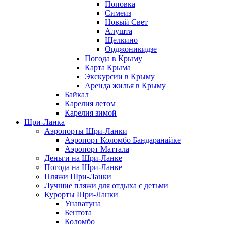
Поповка
Симеиз
Новый Свет
Алушта
Щелкино
Орджоникидзе
Погода в Крыму
Карта Крыма
Экскурсии в Крыму
Аренда жилья в Крыму
Байкал
Карелия летом
Карелия зимой
Шри-Ланка
Аэропорты Шри-Ланки
Аэропорт Коломбо Бандаранайке
Аэропорт Маттала
Деньги на Шри-Ланке
Погода на Шри-Ланке
Пляжи Шри-Ланки
Лучшие пляжи для отдыха с детьми
Курорты Шри-Ланки
Унаватуна
Бентота
Коломбо