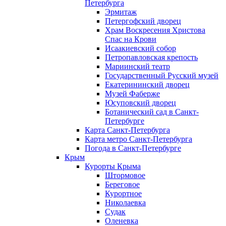
Петербурга
Эрмитаж
Петергофский дворец
Храм Воскресения Христова
Спас на Крови
Исаакиевский собор
Петропавловская крепость
Мариинский театр
Государственный Русский музей
Екатерининский дворец
Музей Фаберже
Юсуповский дворец
Ботанический сад в Санкт-
Петербурге
Карта Санкт-Петербурга
Карта метро Санкт-Петербурга
Погода в Санкт-Петербурге
Крым
Курорты Крыма
Штормовое
Береговое
Курортное
Николаевка
Судак
Оленевка