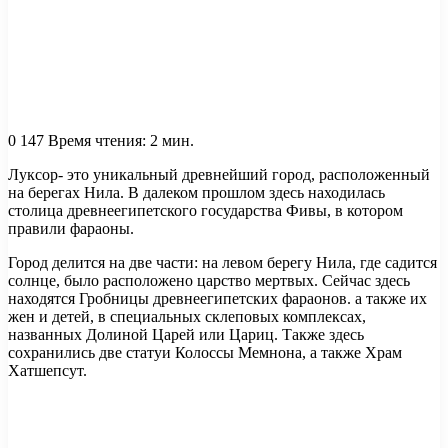
0
147
Время чтения: 2 мин.
Луксор- это уникальный древнейший город, расположенный
на берегах Нила. В далеком прошлом здесь находилась
столица древнеегипетского государства Фивы, в котором
правили фараоны.
Город делится на две части: на левом берегу Нила, где садится
солнце, было расположено царство мертвых. Сейчас здесь
находятся Гробницы древнеегипетских фараонов. а также их
жен и детей, в специальных склеповых комплексах,
названных Долиной Царей или Цариц. Также здесь
сохранились две статуи Колоссы Мемнона, а также Храм
Хатшепсут.