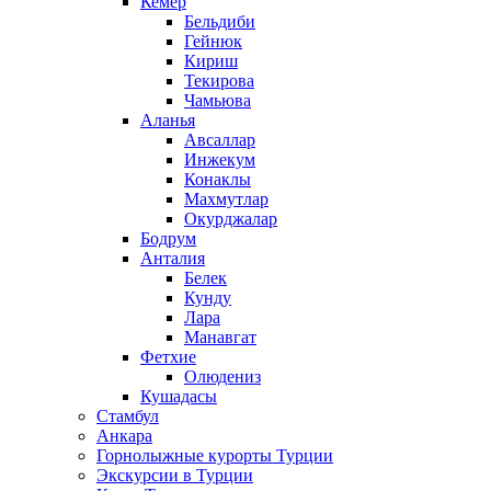
Кемер
Бельдиби
Гейнюк
Кириш
Текирова
Чамьюва
Аланья
Авсаллар
Инжекум
Конаклы
Махмутлар
Окурджалар
Бодрум
Анталия
Белек
Кунду
Лара
Манавгат
Фетхие
Олюдениз
Кушадасы
Стамбул
Анкара
Горнолыжные курорты Турции
Экскурсии в Турции