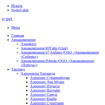
Искать
Switch skin
v-pyt
Menu
Главная
Авиакомпании
Аэрофлот
Авиакомпания ЮТэйр (Utair)
Авиакомпания S7 Airlines (ОАО «Авиакомпания
«Сибирь»)
Авиакомпания Pobeda (ООО «Авиакомпания
«Победа»)
Таиланд
Аэропорты Таиланда
Аэропорт Суварнабхуми
Аэропорт Дон Муанг
Аэропорт Пхукета
Аэропорт Паттайи
Аэропорт Самуи
Аэропорт Краби
Аэропорт Сураттани