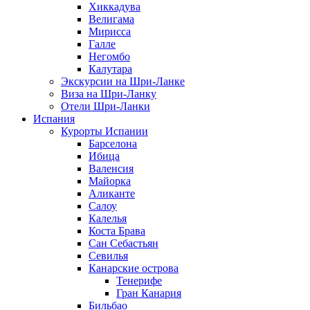
Хиккадува
Велигама
Мирисса
Галле
Негомбо
Калутара
Экскурсии на Шри-Ланке
Виза на Шри-Ланку
Отели Шри-Ланки
Испания
Курорты Испании
Барселона
Ибица
Валенсия
Майорка
Аликанте
Салоу
Калелья
Коста Брава
Сан Себастьян
Севилья
Канарские острова
Тенерифе
Гран Канария
Бильбао