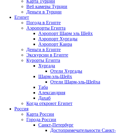
Карта Турции
Веб камеры Турции
Деньги в Турции
Египет
Погода в Египте
Аэропорты Египта
Аэропорт Шарм эль Шейх
Аэропорт Хургады
Аэропорт Каира
Деньги в Египте
Экскурсии в Египте
Курорты Египта
Хургада
Отели Хургады
Шарм-эль-Шейх
Отели Шарм-эль-Шейха
Таба
Александрия
Дахаб
Когда откроют Египет
Россия
Карта России
Города России
Санкт-Петербург
Достопримечательности Санкт-