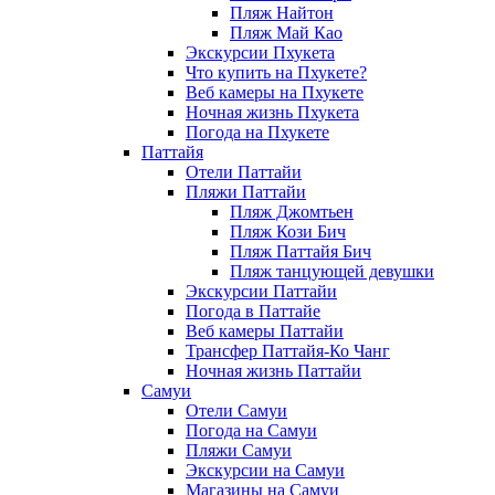
Пляж Найтон
Пляж Май Као
Экскурсии Пхукета
Что купить на Пхукете?
Веб камеры на Пхукете
Ночная жизнь Пхукета
Погода на Пхукете
Паттайя
Отели Паттайи
Пляжи Паттайи
Пляж Джомтьен
Пляж Кози Бич
Пляж Паттайя Бич
Пляж танцующей девушки
Экскурсии Паттайи
Погода в Паттайе
Веб камеры Паттайи
Трансфер Паттайя-Ко Чанг
Ночная жизнь Паттайи
Самуи
Отели Самуи
Погода на Самуи
Пляжи Самуи
Экскурсии на Самуи
Магазины на Самуи