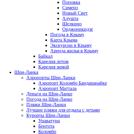
Поповка
Симеиз
Новый Свет
Алушта
Щелкино
Орджоникидзе
Погода в Крыму
Карта Крыма
Экскурсии в Крыму
Аренда жилья в Крыму
Байкал
Карелия летом
Карелия зимой
Шри-Ланка
Аэропорты Шри-Ланки
Аэропорт Коломбо Бандаранайке
Аэропорт Маттала
Деньги на Шри-Ланке
Погода на Шри-Ланке
Пляжи Шри-Ланки
Лучшие пляжи для отдыха с детьми
Курорты Шри-Ланки
Унаватуна
Бентота
Коломбо