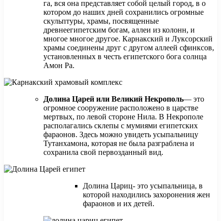
га, вся она представляет собой целый город, в о
котором до наших дней сохранились огромные
скульптуры, храмы, посвященные
древнеегипетским богам, аллеи из колонн, и
многое многое другое. Карнакский и Луксорский
храмы соединены друг с другом аллеей сфинксов,
установленных в честь египетского бога солнца
Амон Ра.
Долина Царей или Великий Некрополь
— это
огромное сооружение расположено в царстве
мертвых, по левой стороне Нила. В Некрополе
располагались склепы с мумиями египетских
фараонов. Здесь можно увидеть усыпальницу
Тутанхамона, которая не была разграблена и
сохранила свой первозданный вид.
Долина Цариц- это усыпальница, в
которой находились захоронения жен
фараонов и их детей.