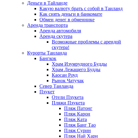
Деньги в Тайланде
Какую валюту брать с собой в Таиланд
Как снять деньги в банкомате
Обмен денег в обменнике
Аренда транспорта
Аренда автомобиля
Аренда скутера
Возможные проблемы с арендой
скутера!
Курорты Таиланда
Бангкок
Храм Изумрудного Будды
Храм Лежащего Будды
Каосан Роуд
Рынок Чатучак
Север Таиланда
Пхукет
Отели Пхукета
Пляжи Пхукета
Пляж Патонг
Пляж Карон
Пляж Ката
Пляж Банг Тао
Пляж Сурин
Пляж Най Харн