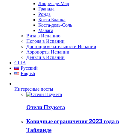
Ллорет-де-Мар
Гранада
Ронда
Коста Бланка
Коста-дель-Соль
Малага
Виза в Испанию
Погода в Испании
Достопримечательности Испании
Аэропорты Испании
Деньги в Испании
США
Русский
English
Интересные посты
Отели Пхукета
Ковидные ограничения 2023 года в
Тайланде