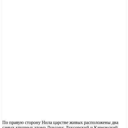
По правую сторону Нила царстве живых расположены два
самых крупных храма Луксора: Луксорский и Карнакский