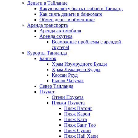
Деньги в Тайланде
Какую валюту брать с собой в Таиланд
Как снять деньги в банкомате
Обмен денег в обменнике
Аренда транспорта
Аренда автомобиля
Аренда скутера
Возможные проблемы с арендой
скутера!
Курорты Таиланда
Бангкок
Храм Изумрудного Будды
Храм Лежащего Будды
Каосан Роуд
Рынок Чатучак
Север Таиланда
Пхукет
Отели Пхукета
Пляжи Пхукета
Пляж Патонг
Пляж Карон
Пляж Ката
Пляж Банг Тао
Пляж Сурин
Пляж Най Харн