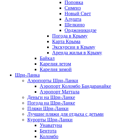
Поповка
Симеиз
Новый Свет
Алушта
Щелкино
Орджоникидзе
Погода в Крыму
Карта Крыма
Экскурсии в Крыму
Аренда жилья в Крыму
Байкал
Карелия летом
Карелия зимой
Шри-Ланка
Аэропорты Шри-Ланки
Аэропорт Коломбо Бандаранайке
Аэропорт Маттала
Деньги на Шри-Ланке
Погода на Шри-Ланке
Пляжи Шри-Ланки
Лучшие пляжи для отдыха с детьми
Курорты Шри-Ланки
Унаватуна
Бентота
Коломбо