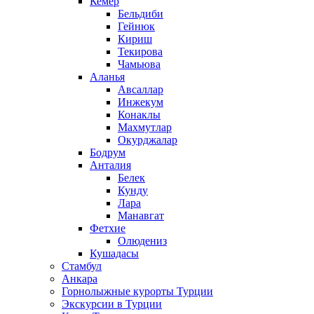
Кемер
Бельдиби
Гейнюк
Кириш
Текирова
Чамьюва
Аланья
Авсаллар
Инжекум
Конаклы
Махмутлар
Окурджалар
Бодрум
Анталия
Белек
Кунду
Лара
Манавгат
Фетхие
Олюдениз
Кушадасы
Стамбул
Анкара
Горнолыжные курорты Турции
Экскурсии в Турции