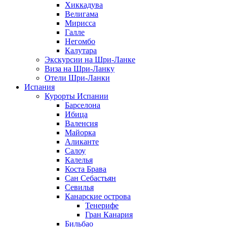
Хиккадува
Велигама
Мирисса
Галле
Негомбо
Калутара
Экскурсии на Шри-Ланке
Виза на Шри-Ланку
Отели Шри-Ланки
Испания
Курорты Испании
Барселона
Ибица
Валенсия
Майорка
Аликанте
Салоу
Калелья
Коста Брава
Сан Себастьян
Севилья
Канарские острова
Тенерифе
Гран Канария
Бильбао