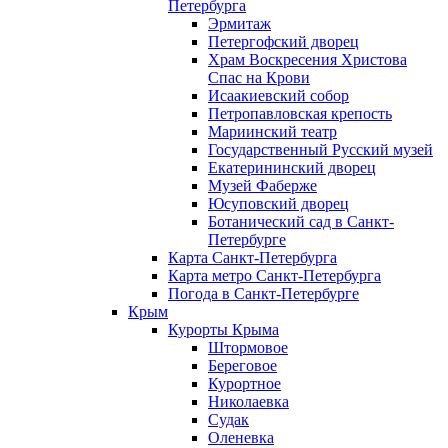
Петербурга
Эрмитаж
Петергофский дворец
Храм Воскресения Христова
Спас на Крови
Исаакиевский собор
Петропавловская крепость
Мариинский театр
Государственный Русский музей
Екатерининский дворец
Музей Фаберже
Юсуповский дворец
Ботанический сад в Санкт-
Петербурге
Карта Санкт-Петербурга
Карта метро Санкт-Петербурга
Погода в Санкт-Петербурге
Крым
Курорты Крыма
Штормовое
Береговое
Курортное
Николаевка
Судак
Оленевка