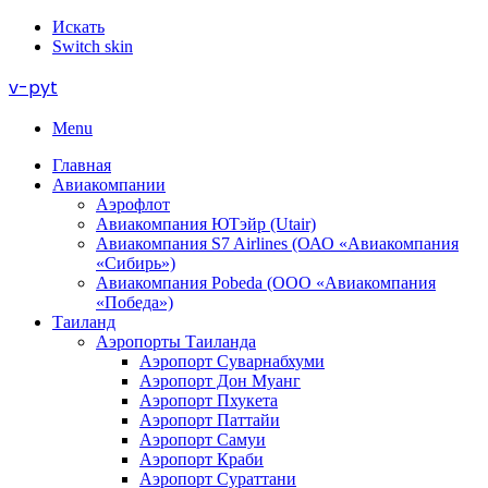
Искать
Switch skin
v-pyt
Menu
Главная
Авиакомпании
Аэрофлот
Авиакомпания ЮТэйр (Utair)
Авиакомпания S7 Airlines (ОАО «Авиакомпания
«Сибирь»)
Авиакомпания Pobeda (ООО «Авиакомпания
«Победа»)
Таиланд
Аэропорты Таиланда
Аэропорт Суварнабхуми
Аэропорт Дон Муанг
Аэропорт Пхукета
Аэропорт Паттайи
Аэропорт Самуи
Аэропорт Краби
Аэропорт Сураттани