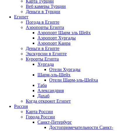
Карта Турции
Веб камеры Турции
Деньги в Турции
Египет
Погода в Египте
Аэропорты Египта
Аэропорт Шарм эль Шейх
Аэропорт Хургады
Аэропорт Каира
Деньги в Египте
Экскурсии в Египте
Курорты Египта
Хургада
Отели Хургады
Шарм-эль-Шейх
Отели Шарм-эль-Шейха
Таба
Александрия
Дахаб
Когда откроют Египет
Россия
Карта России
Города России
Санкт-Петербург
Достопримечательности Санкт-