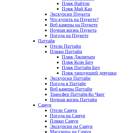
Пляж Найтон
Пляж Май Као
Экскурсии Пхукета
Что купить на Пхукете?
Веб камеры на Пхукете
Ночная жизнь Пхукета
Погода на Пхукете
Паттайя
Отели Паттайи
Пляжи Паттайи
Пляж Джомтьен
Пляж Кози Бич
Пляж Паттайя Бич
Пляж танцующей девушки
Экскурсии Паттайи
Погода в Паттайе
Веб камеры Паттайи
Трансфер Паттайя-Ко Чанг
Ночная жизнь Паттайи
Самуи
Отели Самуи
Погода на Самуи
Пляжи Самуи
Экскурсии на Самуи
Магазины на Самуи