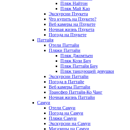
Пляж Найтон
Пляж Май Као
Экскурсии Пхукета
Что купить на Пхукете?
Веб камеры на Пхукете
Ночная жизнь Пхукета
Погода на Пхукете
Паттайя
Отели Паттайи
Пляжи Паттайи
Пляж Джомтьен
Пляж Кози Бич
Пляж Паттайя Бич
Пляж танцующей девушки
Экскурсии Паттайи
Погода в Паттайе
Веб камеры Паттайи
Трансфер Паттайя-Ко Чанг
Ночная жизнь Паттайи
Самуи
Отели Самуи
Погода на Самуи
Пляжи Самуи
Экскурсии на Самуи
Магазины на Самуи