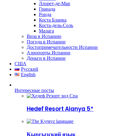
Ллорет-де-Мар
Гранада
Ронда
Коста Бланка
Коста-дель-Соль
Малага
Виза в Испанию
Погода в Испании
Достопримечательности Испании
Аэропорты Испании
Деньги в Испании
США
Русский
English
Интересные посты
Hedef Resort Alanya 5*
Кыргызский язык