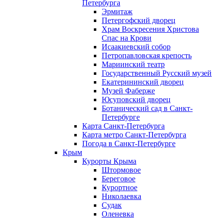
Петербурга
Эрмитаж
Петергофский дворец
Храм Воскресения Христова
Спас на Крови
Исаакиевский собор
Петропавловская крепость
Мариинский театр
Государственный Русский музей
Екатерининский дворец
Музей Фаберже
Юсуповский дворец
Ботанический сад в Санкт-
Петербурге
Карта Санкт-Петербурга
Карта метро Санкт-Петербурга
Погода в Санкт-Петербурге
Крым
Курорты Крыма
Штормовое
Береговое
Курортное
Николаевка
Судак
Оленевка