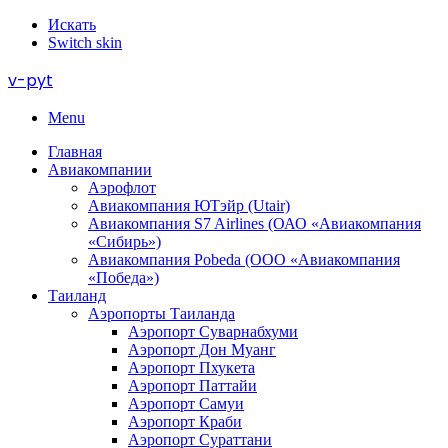
Искать
Switch skin
v-pyt
Menu
Главная
Авиакомпании
Аэрофлот
Авиакомпания ЮТэйр (Utair)
Авиакомпания S7 Airlines (ОАО «Авиакомпания
«Сибирь»)
Авиакомпания Pobeda (ООО «Авиакомпания
«Победа»)
Таиланд
Аэропорты Таиланда
Аэропорт Суварнабхуми
Аэропорт Дон Муанг
Аэропорт Пхукета
Аэропорт Паттайи
Аэропорт Самуи
Аэропорт Краби
Аэропорт Сураттани