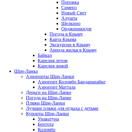
Поповка
Симеиз
Новый Свет
Алушта
Щелкино
Орджоникидзе
Погода в Крыму
Карта Крыма
Экскурсии в Крыму
Аренда жилья в Крыму
Байкал
Карелия летом
Карелия зимой
Шри-Ланка
Аэропорты Шри-Ланки
Аэропорт Коломбо Бандаранайке
Аэропорт Маттала
Деньги на Шри-Ланке
Погода на Шри-Ланке
Пляжи Шри-Ланки
Лучшие пляжи для отдыха с детьми
Курорты Шри-Ланки
Унаватуна
Бентота
Коломбо