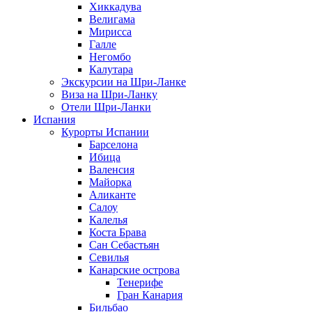
Хиккадува
Велигама
Мирисса
Галле
Негомбо
Калутара
Экскурсии на Шри-Ланке
Виза на Шри-Ланку
Отели Шри-Ланки
Испания
Курорты Испании
Барселона
Ибица
Валенсия
Майорка
Аликанте
Салоу
Калелья
Коста Брава
Сан Себастьян
Севилья
Канарские острова
Тенерифе
Гран Канария
Бильбао