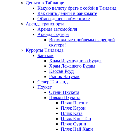
Деньги в Тайланде
Какую валюту брать с собой в Таиланд
Как снять деньги в банкомате
Обмен денег в обменнике
Аренда транспорта
Аренда автомобиля
Аренда скутера
Возможные проблемы с арендой
скутера!
Курорты Таиланда
Бангкок
Храм Изумрудного Будды
Храм Лежащего Будды
Каосан Роуд
Рынок Чатучак
Север Таиланда
Пхукет
Отели Пхукета
Пляжи Пхукета
Пляж Патонг
Пляж Карон
Пляж Ката
Пляж Банг Тао
Пляж Сурин
Пляж Най Харн