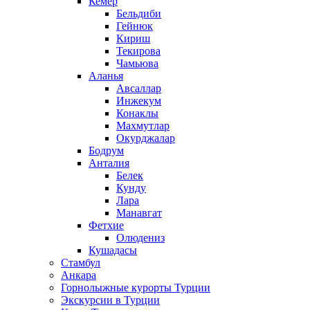
Кемер
Бельдиби
Гейнюк
Кириш
Текирова
Чамьюва
Аланья
Авсаллар
Инжекум
Конаклы
Махмутлар
Окурджалар
Бодрум
Анталия
Белек
Кунду
Лара
Манавгат
Фетхие
Олюдениз
Кушадасы
Стамбул
Анкара
Горнолыжные курорты Турции
Экскурсии в Турции