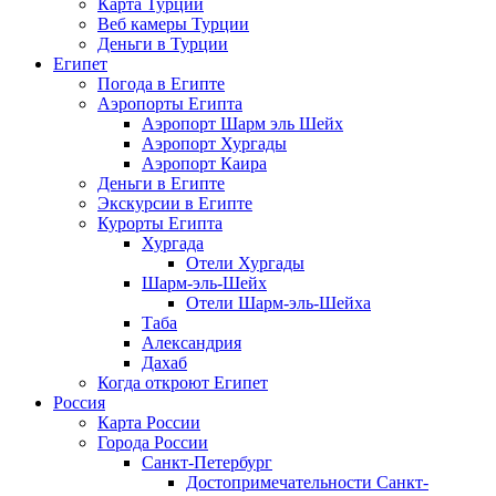
Карта Турции
Веб камеры Турции
Деньги в Турции
Египет
Погода в Египте
Аэропорты Египта
Аэропорт Шарм эль Шейх
Аэропорт Хургады
Аэропорт Каира
Деньги в Египте
Экскурсии в Египте
Курорты Египта
Хургада
Отели Хургады
Шарм-эль-Шейх
Отели Шарм-эль-Шейха
Таба
Александрия
Дахаб
Когда откроют Египет
Россия
Карта России
Города России
Санкт-Петербург
Достопримечательности Санкт-