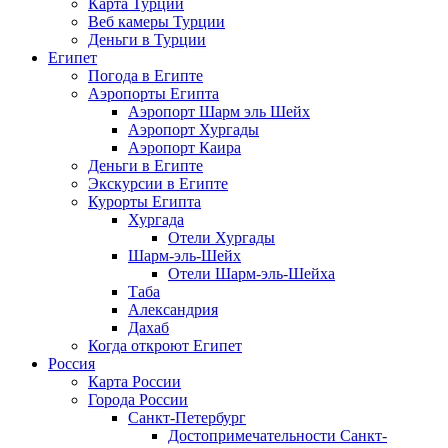
Карта Турции
Веб камеры Турции
Деньги в Турции
Египет
Погода в Египте
Аэропорты Египта
Аэропорт Шарм эль Шейх
Аэропорт Хургады
Аэропорт Каира
Деньги в Египте
Экскурсии в Египте
Курорты Египта
Хургада
Отели Хургады
Шарм-эль-Шейх
Отели Шарм-эль-Шейха
Таба
Александрия
Дахаб
Когда откроют Египет
Россия
Карта России
Города России
Санкт-Петербург
Достопримечательности Санкт-