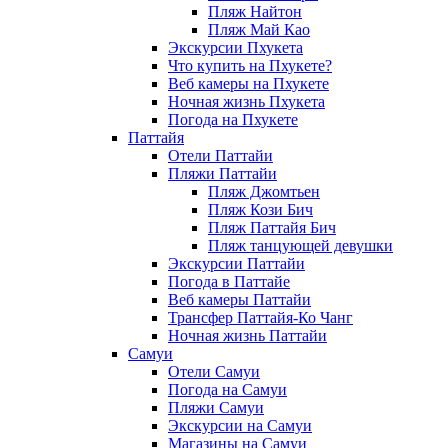
Пляж Найтон
Пляж Май Као
Экскурсии Пхукета
Что купить на Пхукете?
Веб камеры на Пхукете
Ночная жизнь Пхукета
Погода на Пхукете
Паттайя
Отели Паттайи
Пляжи Паттайи
Пляж Джомтьен
Пляж Кози Бич
Пляж Паттайя Бич
Пляж танцующей девушки
Экскурсии Паттайи
Погода в Паттайе
Веб камеры Паттайи
Трансфер Паттайя-Ко Чанг
Ночная жизнь Паттайи
Самуи
Отели Самуи
Погода на Самуи
Пляжи Самуи
Экскурсии на Самуи
Магазины на Самуи