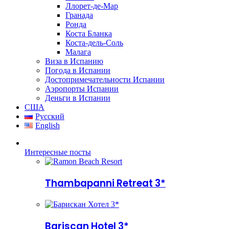
Ллорет-де-Мар
Гранада
Ронда
Коста Бланка
Коста-дель-Соль
Малага
Виза в Испанию
Погода в Испании
Достопримечательности Испании
Аэропорты Испании
Деньги в Испании
США
Русский
English
Интересные посты
Thambapanni Retreat 3*
Bariscan Hotel 3*