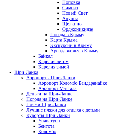
Поповка
Симеиз
Новый Свет
Алушта
Щелкино
Орджоникидзе
Погода в Крыму
Карта Крыма
Экскурсии в Крыму
Аренда жилья в Крыму
Байкал
Карелия летом
Карелия зимой
Шри-Ланка
Аэропорты Шри-Ланки
Аэропорт Коломбо Бандаранайке
Аэропорт Маттала
Деньги на Шри-Ланке
Погода на Шри-Ланке
Пляжи Шри-Ланки
Лучшие пляжи для отдыха с детьми
Курорты Шри-Ланки
Унаватуна
Бентота
Коломбо