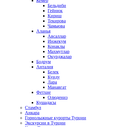
Кемер
Бельдиби
Гейнюк
Кириш
Текирова
Чамьюва
Аланья
Авсаллар
Инжекум
Конаклы
Махмутлар
Окурджалар
Бодрум
Анталия
Белек
Кунду
Лара
Манавгат
Фетхие
Олюдениз
Кушадасы
Стамбул
Анкара
Горнолыжные курорты Турции
Экскурсии в Турции