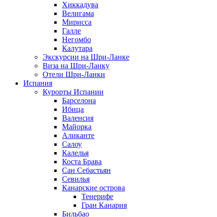
Хиккадува
Велигама
Мирисса
Галле
Негомбо
Калутара
Экскурсии на Шри-Ланке
Виза на Шри-Ланку
Отели Шри-Ланки
Испания
Курорты Испании
Барселона
Ибица
Валенсия
Майорка
Аликанте
Салоу
Калелья
Коста Брава
Сан Себастьян
Севилья
Канарские острова
Тенерифе
Гран Канария
Бильбао