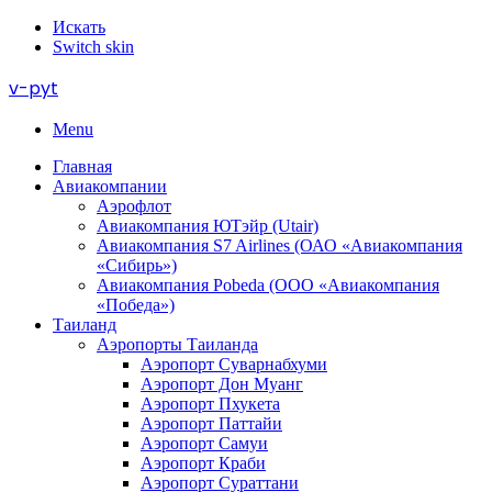
Искать
Switch skin
v-pyt
Menu
Главная
Авиакомпании
Аэрофлот
Авиакомпания ЮТэйр (Utair)
Авиакомпания S7 Airlines (ОАО «Авиакомпания
«Сибирь»)
Авиакомпания Pobeda (ООО «Авиакомпания
«Победа»)
Таиланд
Аэропорты Таиланда
Аэропорт Суварнабхуми
Аэропорт Дон Муанг
Аэропорт Пхукета
Аэропорт Паттайи
Аэропорт Самуи
Аэропорт Краби
Аэропорт Сураттани