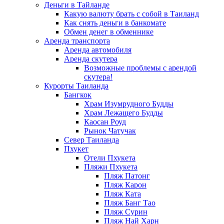
Деньги в Тайланде
Какую валюту брать с собой в Таиланд
Как снять деньги в банкомате
Обмен денег в обменнике
Аренда транспорта
Аренда автомобиля
Аренда скутера
Возможные проблемы с арендой
скутера!
Курорты Таиланда
Бангкок
Храм Изумрудного Будды
Храм Лежащего Будды
Каосан Роуд
Рынок Чатучак
Север Таиланда
Пхукет
Отели Пхукета
Пляжи Пхукета
Пляж Патонг
Пляж Карон
Пляж Ката
Пляж Банг Тао
Пляж Сурин
Пляж Най Харн