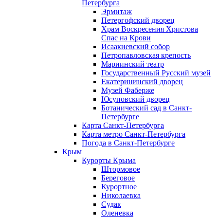
Петербурга
Эрмитаж
Петергофский дворец
Храм Воскресения Христова
Спас на Крови
Исаакиевский собор
Петропавловская крепость
Мариинский театр
Государственный Русский музей
Екатерининский дворец
Музей Фаберже
Юсуповский дворец
Ботанический сад в Санкт-
Петербурге
Карта Санкт-Петербурга
Карта метро Санкт-Петербурга
Погода в Санкт-Петербурге
Крым
Курорты Крыма
Штормовое
Береговое
Курортное
Николаевка
Судак
Оленевка