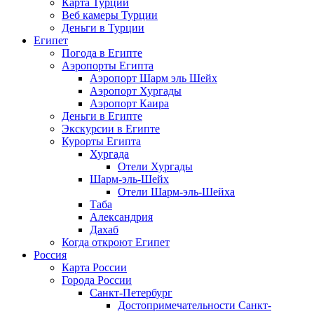
Карта Турции
Веб камеры Турции
Деньги в Турции
Египет
Погода в Египте
Аэропорты Египта
Аэропорт Шарм эль Шейх
Аэропорт Хургады
Аэропорт Каира
Деньги в Египте
Экскурсии в Египте
Курорты Египта
Хургада
Отели Хургады
Шарм-эль-Шейх
Отели Шарм-эль-Шейха
Таба
Александрия
Дахаб
Когда откроют Египет
Россия
Карта России
Города России
Санкт-Петербург
Достопримечательности Санкт-