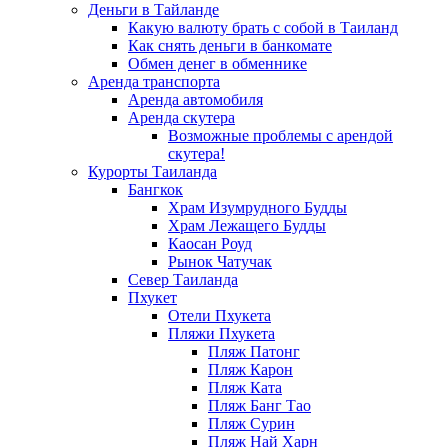
Деньги в Тайланде
Какую валюту брать с собой в Таиланд
Как снять деньги в банкомате
Обмен денег в обменнике
Аренда транспорта
Аренда автомобиля
Аренда скутера
Возможные проблемы с арендой
скутера!
Курорты Таиланда
Бангкок
Храм Изумрудного Будды
Храм Лежащего Будды
Каосан Роуд
Рынок Чатучак
Север Таиланда
Пхукет
Отели Пхукета
Пляжи Пхукета
Пляж Патонг
Пляж Карон
Пляж Ката
Пляж Банг Тао
Пляж Сурин
Пляж Най Харн