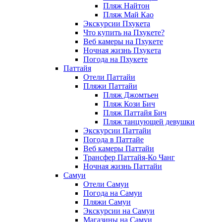
Пляж Найтон
Пляж Май Као
Экскурсии Пхукета
Что купить на Пхукете?
Веб камеры на Пхукете
Ночная жизнь Пхукета
Погода на Пхукете
Паттайя
Отели Паттайи
Пляжи Паттайи
Пляж Джомтьен
Пляж Кози Бич
Пляж Паттайя Бич
Пляж танцующей девушки
Экскурсии Паттайи
Погода в Паттайе
Веб камеры Паттайи
Трансфер Паттайя-Ко Чанг
Ночная жизнь Паттайи
Самуи
Отели Самуи
Погода на Самуи
Пляжи Самуи
Экскурсии на Самуи
Магазины на Самуи