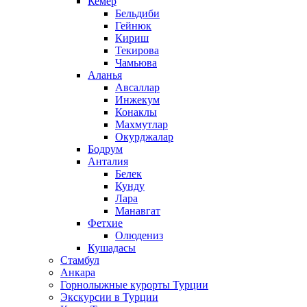
Кемер
Бельдиби
Гейнюк
Кириш
Текирова
Чамьюва
Аланья
Авсаллар
Инжекум
Конаклы
Махмутлар
Окурджалар
Бодрум
Анталия
Белек
Кунду
Лара
Манавгат
Фетхие
Олюдениз
Кушадасы
Стамбул
Анкара
Горнолыжные курорты Турции
Экскурсии в Турции