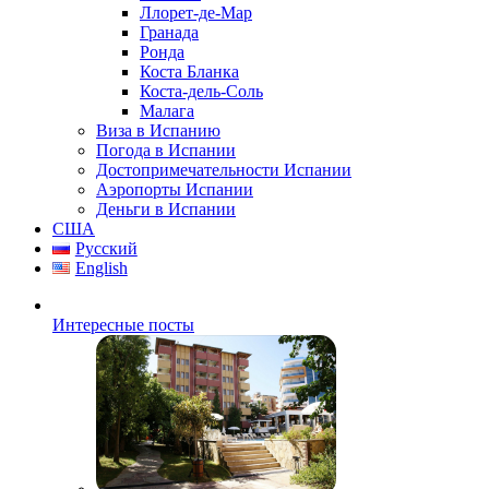
Ллорет-де-Мар
Гранада
Ронда
Коста Бланка
Коста-дель-Соль
Малага
Виза в Испанию
Погода в Испании
Достопримечательности Испании
Аэропорты Испании
Деньги в Испании
США
Русский
English
Интересные посты