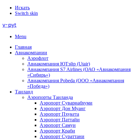
Искать
Switch skin
v-pyt
Menu
Главная
Авиакомпании
Аэрофлот
Авиакомпания ЮТэйр (Utair)
Авиакомпания S7 Airlines (ОАО «Авиакомпания
«Сибирь»)
Авиакомпания Pobeda (ООО «Авиакомпания
«Победа»)
Таиланд
Аэропорты Таиланда
Аэропорт Суварнабхуми
Аэропорт Дон Муанг
Аэропорт Пхукета
Аэропорт Паттайи
Аэропорт Самуи
Аэропорт Краби
Аэропорт Сураттани