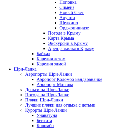
Поповка
Симеиз
Новый Свет
Алушта
Щелкино
Орджоникидзе
Погода в Крыму
Карта Крыма
Экскурсии в Крыму
Аренда жилья в Крыму
Байкал
Карелия летом
Карелия зимой
Шри-Ланка
Аэропорты Шри-Ланки
Аэропорт Коломбо Бандаранайке
Аэропорт Маттала
Деньги на Шри-Ланке
Погода на Шри-Ланке
Пляжи Шри-Ланки
Лучшие пляжи для отдыха с детьми
Курорты Шри-Ланки
Унаватуна
Бентота
Коломбо