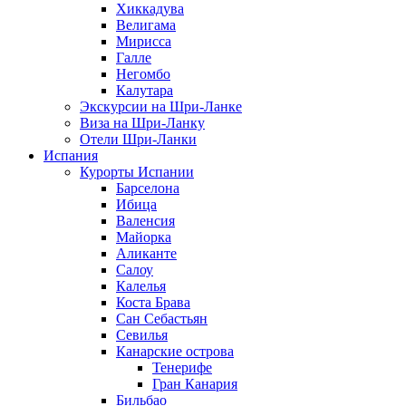
Хиккадува
Велигама
Мирисса
Галле
Негомбо
Калутара
Экскурсии на Шри-Ланке
Виза на Шри-Ланку
Отели Шри-Ланки
Испания
Курорты Испании
Барселона
Ибица
Валенсия
Майорка
Аликанте
Салоу
Калелья
Коста Брава
Сан Себастьян
Севилья
Канарские острова
Тенерифе
Гран Канария
Бильбао