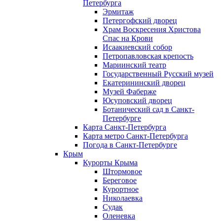
Петербурга
Эрмитаж
Петергофский дворец
Храм Воскресения Христова
Спас на Крови
Исаакиевский собор
Петропавловская крепость
Мариинский театр
Государственный Русский музей
Екатерининский дворец
Музей Фаберже
Юсуповский дворец
Ботанический сад в Санкт-
Петербурге
Карта Санкт-Петербурга
Карта метро Санкт-Петербурга
Погода в Санкт-Петербурге
Крым
Курорты Крыма
Штормовое
Береговое
Курортное
Николаевка
Судак
Оленевка