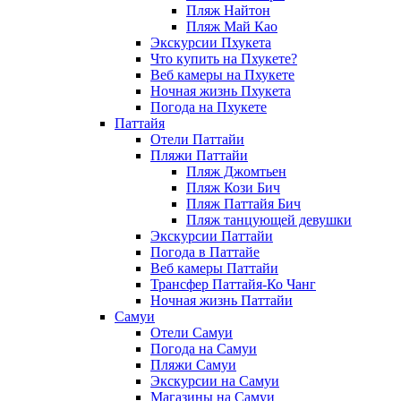
Пляж Найтон
Пляж Май Као
Экскурсии Пхукета
Что купить на Пхукете?
Веб камеры на Пхукете
Ночная жизнь Пхукета
Погода на Пхукете
Паттайя
Отели Паттайи
Пляжи Паттайи
Пляж Джомтьен
Пляж Кози Бич
Пляж Паттайя Бич
Пляж танцующей девушки
Экскурсии Паттайи
Погода в Паттайе
Веб камеры Паттайи
Трансфер Паттайя-Ко Чанг
Ночная жизнь Паттайи
Самуи
Отели Самуи
Погода на Самуи
Пляжи Самуи
Экскурсии на Самуи
Магазины на Самуи