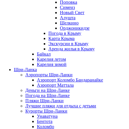
Поповка
Симеиз
Новый Свет
Алушта
Щелкино
Орджоникидзе
Погода в Крыму
Карта Крыма
Экскурсии в Крыму
Аренда жилья в Крыму
Байкал
Карелия летом
Карелия зимой
Шри-Ланка
Аэропорты Шри-Ланки
Аэропорт Коломбо Бандаранайке
Аэропорт Маттала
Деньги на Шри-Ланке
Погода на Шри-Ланке
Пляжи Шри-Ланки
Лучшие пляжи для отдыха с детьми
Курорты Шри-Ланки
Унаватуна
Бентота
Коломбо