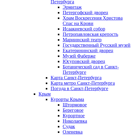
Петербурга
Эрмитаж
Петергофский дворец
Храм Воскресения Христова
Спас на Крови
Исаакиевский собор
Петропавловская крепость
Мариинский театр
Государственный Русский музей
Екатерининский дворец
Музей Фаберже
Юсуповский дворец
Ботанический сад в Санкт-
Петербурге
Карта Санкт-Петербурга
Карта метро Санкт-Петербурга
Погода в Санкт-Петербурге
Крым
Курорты Крыма
Штормовое
Береговое
Курортное
Николаевка
Судак
Оленевка