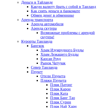
Деньги в Тайланде
Какую валюту брать с собой в Таиланд
Как снять деньги в банкомате
Обмен денег в обменнике
Аренда транспорта
Аренда автомобиля
Аренда скутера
Возможные проблемы с арендой
скутера!
Курорты Таиланда
Бангкок
Храм Изумрудного Будды
Храм Лежащего Будды
Каосан Роуд
Рынок Чатучак
Север Таиланда
Пхукет
Отели Пхукета
Пляжи Пхукета
Пляж Патонг
Пляж Карон
Пляж Ката
Пляж Банг Тао
Пляж Сурин
Пляж Най Харн