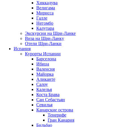
Хиккадува
Велигама
Мирисса
Галле
Негомбо
Калутара
Экскурсии на Шри-Ланке
Виза на Шри-Ланку
Отели Шри-Ланки
Испания
Курорты Испании
Барселона
Ибица
Валенсия
Майорка
Аликанте
Салоу
Калелья
Коста Брава
Сан Себастьян
Севилья
Канарские острова
Тенерифе
Гран Канария
Бильбао