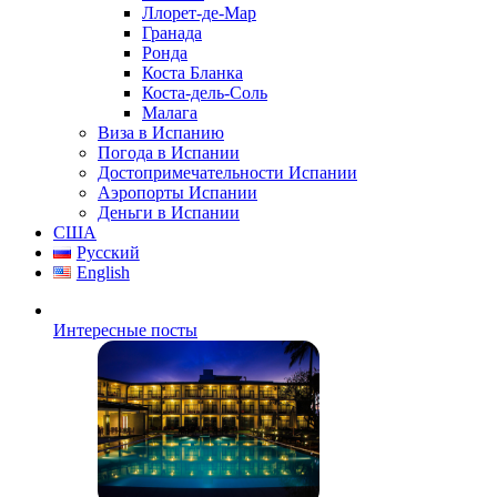
Ллорет-де-Мар
Гранада
Ронда
Коста Бланка
Коста-дель-Соль
Малага
Виза в Испанию
Погода в Испании
Достопримечательности Испании
Аэропорты Испании
Деньги в Испании
США
Русский
English
Интересные посты