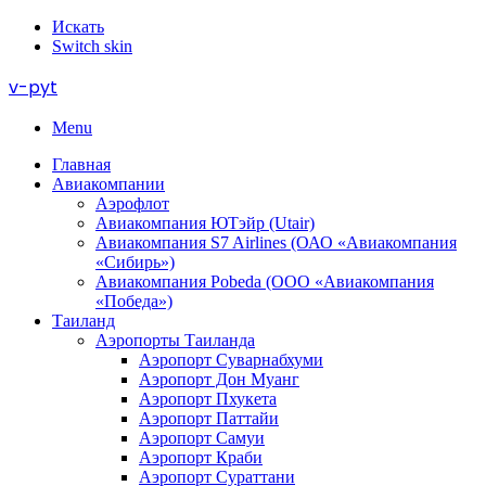
Искать
Switch skin
v-pyt
Menu
Главная
Авиакомпании
Аэрофлот
Авиакомпания ЮТэйр (Utair)
Авиакомпания S7 Airlines (ОАО «Авиакомпания
«Сибирь»)
Авиакомпания Pobeda (ООО «Авиакомпания
«Победа»)
Таиланд
Аэропорты Таиланда
Аэропорт Суварнабхуми
Аэропорт Дон Муанг
Аэропорт Пхукета
Аэропорт Паттайи
Аэропорт Самуи
Аэропорт Краби
Аэропорт Сураттани