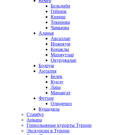
Кемер
Бельдиби
Гейнюк
Кириш
Текирова
Чамьюва
Аланья
Авсаллар
Инжекум
Конаклы
Махмутлар
Окурджалар
Бодрум
Анталия
Белек
Кунду
Лара
Манавгат
Фетхие
Олюдениз
Кушадасы
Стамбул
Анкара
Горнолыжные курорты Турции
Экскурсии в Турции