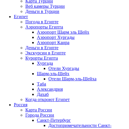
Карта Турции
Веб камеры Турции
Деньги в Турции
Египет
Погода в Египте
Аэропорты Египта
Аэропорт Шарм эль Шейх
Аэропорт Хургады
Аэропорт Каира
Деньги в Египте
Экскурсии в Египте
Курорты Египта
Хургада
Отели Хургады
Шарм-эль-Шейх
Отели Шарм-эль-Шейха
Таба
Александрия
Дахаб
Когда откроют Египет
Россия
Карта России
Города России
Санкт-Петербург
Достопримечательности Санкт-