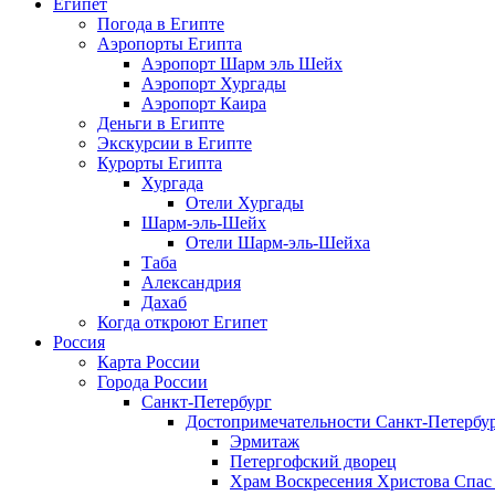
Египет
Погода в Египте
Аэропорты Египта
Аэропорт Шарм эль Шейх
Аэропорт Хургады
Аэропорт Каира
Деньги в Египте
Экскурсии в Египте
Курорты Египта
Хургада
Отели Хургады
Шарм-эль-Шейх
Отели Шарм-эль-Шейха
Таба
Александрия
Дахаб
Когда откроют Египет
Россия
Карта России
Города России
Санкт-Петербург
Достопримечательности Санкт-Петербу
Эрмитаж
Петергофский дворец
Храм Воскресения Христова Спас