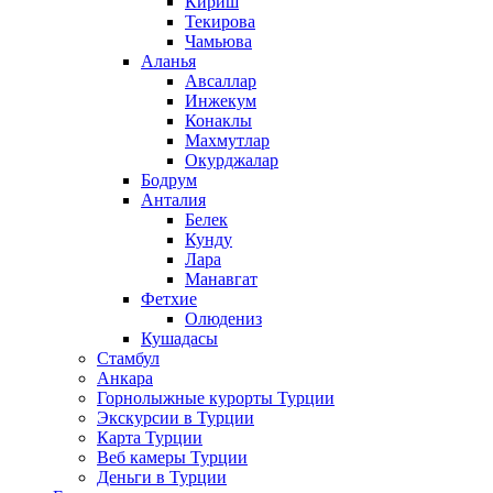
Кириш
Текирова
Чамьюва
Аланья
Авсаллар
Инжекум
Конаклы
Махмутлар
Окурджалар
Бодрум
Анталия
Белек
Кунду
Лара
Манавгат
Фетхие
Олюдениз
Кушадасы
Стамбул
Анкара
Горнолыжные курорты Турции
Экскурсии в Турции
Карта Турции
Веб камеры Турции
Деньги в Турции