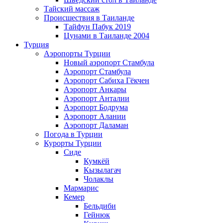
Тайский массаж
Происшествия в Таиланде
Тайфун Пабук 2019
Цунами в Таиланде 2004
Турция
Аэропорты Турции
Новый аэропорт Стамбула
Аэропорт Стамбула
Аэропорт Сабиха Гёкчен
Аэропорт Анкары
Аэропорт Анталии
Аэропорт Бодрума
Аэропорт Алании
Аэропорт Даламан
Погода в Турции
Курорты Турции
Сиде
Кумкёй
Кызылагач
Чолаклы
Мармарис
Кемер
Бельдиби
Гейнюк