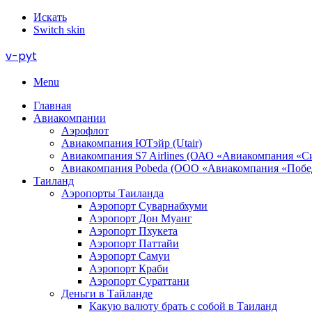
Искать
Switch skin
v-pyt
Menu
Главная
Авиакомпании
Аэрофлот
Авиакомпания ЮТэйр (Utair)
Авиакомпания S7 Airlines (ОАО «Авиакомпания «С
Авиакомпания Pobeda (ООО «Авиакомпания «Побе
Таиланд
Аэропорты Таиланда
Аэропорт Суварнабхуми
Аэропорт Дон Муанг
Аэропорт Пхукета
Аэропорт Паттайи
Аэропорт Самуи
Аэропорт Краби
Аэропорт Сураттани
Деньги в Тайланде
Какую валюту брать с собой в Таиланд