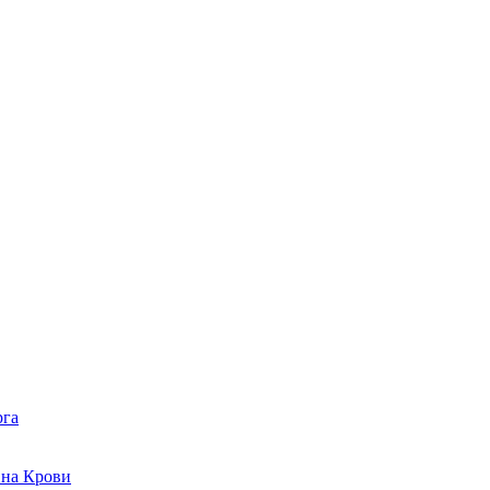
рга
 на Крови