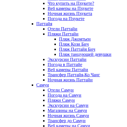
Что купить на Пхукете?
Веб камеры на Пхукете
Ночная жизнь Пхукета
Погода на Пхукете
Паттайя
Отели Паттайи
Пляжи Паттайи
Пляж Джомтьен
Пляж Кози Бич
Пляж Паттайя Бич
Пляж танцующей девушки
Экскурсии Паттайи
Погода в Паттайе
Веб камеры Паттайи
Трансфер Паттайя-Ко Чанг
Ночная жизнь Паттайи
Самуи
Отели Самуи
Погода на Самуи
Пляжи Самуи
Экскурсии на Самуи
Магазины на Самуи
Ночная жизнь Самуи
Трансфер до Самуи
Веб камеры на Самуи