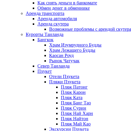
Как снять деньги в банкомате
Обмен денег в обменнике
Аренда транспорта
Аренда автомобиля
Аренда скутера
Возможные проблемы с арендой скутера
Курорты Таиланда
Бангкок
Храм Изумрудного Будды
Храм Лежащего Будды
Каосан Роуд
Рынок Чатучак
Север Таиланда
Пхукет
Отели Пхукета
Пляжи Пхукета
Пляж Патонг
Пляж Карон
Пляж Ката
Пляж Банг Тао
Пляж Сурин
Пляж Най Харн
Пляж Найтон
Пляж Май Као
Экскурсии Пхукета