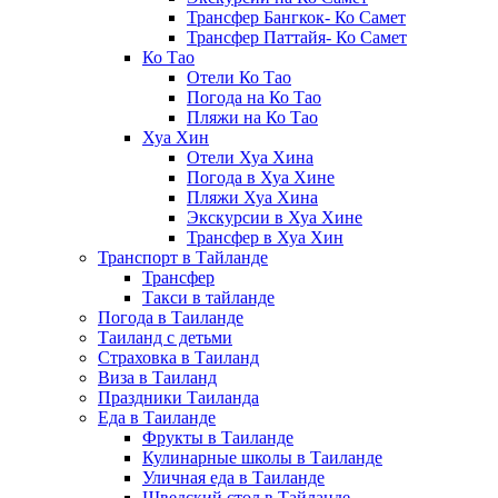
Трансфер Бангкок- Ко Самет
Трансфер Паттайя- Ко Самет
Ко Тао
Отели Ко Тао
Погода на Ко Тао
Пляжи на Ко Тао
Хуа Хин
Отели Хуа Хина
Погода в Хуа Хине
Пляжи Хуа Хина
Экскурсии в Хуа Хине
Трансфер в Хуа Хин
Транспорт в Тайланде
Трансфер
Такси в тайланде
Погода в Таиланде
Таиланд с детьми
Страховка в Таиланд
Виза в Таиланд
Праздники Таиланда
Еда в Таиланде
Фрукты в Таиланде
Кулинарные школы в Таиланде
Уличная еда в Таиланде
Шведский стол в Тайланде