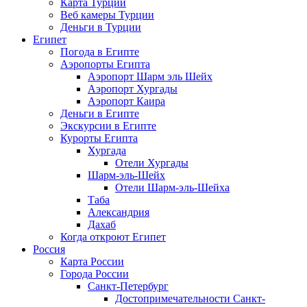
Карта Турции
Веб камеры Турции
Деньги в Турции
Египет
Погода в Египте
Аэропорты Египта
Аэропорт Шарм эль Шейх
Аэропорт Хургады
Аэропорт Каира
Деньги в Египте
Экскурсии в Египте
Курорты Египта
Хургада
Отели Хургады
Шарм-эль-Шейх
Отели Шарм-эль-Шейха
Таба
Александрия
Дахаб
Когда откроют Египет
Россия
Карта России
Города России
Санкт-Петербург
Достопримечательности Санкт-