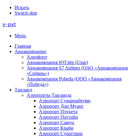
Искать
Switch skin
v-pyt
Menu
Главная
Авиакомпании
Аэрофлот
Авиакомпания ЮТэйр (Utair)
Авиакомпания S7 Airlines (ОАО «Авиакомпания
«Сибирь»)
Авиакомпания Pobeda (ООО «Авиакомпания
«Победа»)
Таиланд
Аэропорты Таиланда
Аэропорт Суварнабхуми
Аэропорт Дон Муанг
Аэропорт Пхукета
Аэропорт Паттайи
Аэропорт Самуи
Аэропорт Краби
Аэропорт Сураттани