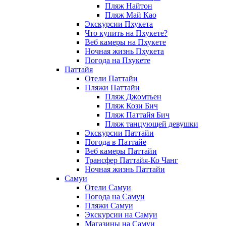
Пляж Найтон
Пляж Май Као
Экскурсии Пхукета
Что купить на Пхукете?
Веб камеры на Пхукете
Ночная жизнь Пхукета
Погода на Пхукете
Паттайя
Отели Паттайи
Пляжи Паттайи
Пляж Джомтьен
Пляж Кози Бич
Пляж Паттайя Бич
Пляж танцующей девушки
Экскурсии Паттайи
Погода в Паттайе
Веб камеры Паттайи
Трансфер Паттайя-Ко Чанг
Ночная жизнь Паттайи
Самуи
Отели Самуи
Погода на Самуи
Пляжи Самуи
Экскурсии на Самуи
Магазины на Самуи