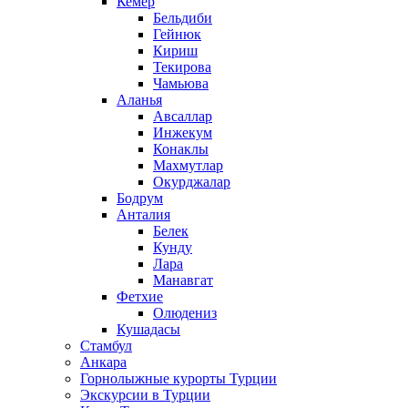
Кемер
Бельдиби
Гейнюк
Кириш
Текирова
Чамьюва
Аланья
Авсаллар
Инжекум
Конаклы
Махмутлар
Окурджалар
Бодрум
Анталия
Белек
Кунду
Лара
Манавгат
Фетхие
Олюдениз
Кушадасы
Стамбул
Анкара
Горнолыжные курорты Турции
Экскурсии в Турции