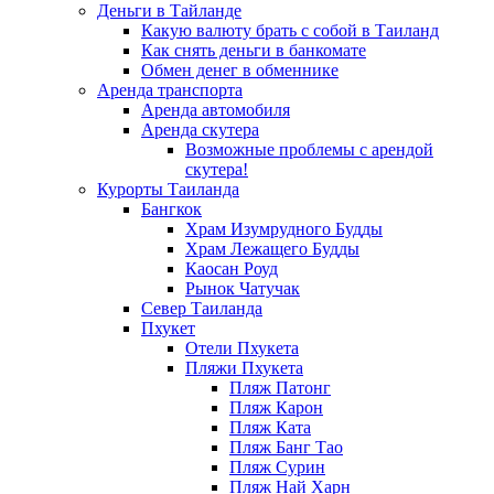
Деньги в Тайланде
Какую валюту брать с собой в Таиланд
Как снять деньги в банкомате
Обмен денег в обменнике
Аренда транспорта
Аренда автомобиля
Аренда скутера
Возможные проблемы с арендой
скутера!
Курорты Таиланда
Бангкок
Храм Изумрудного Будды
Храм Лежащего Будды
Каосан Роуд
Рынок Чатучак
Север Таиланда
Пхукет
Отели Пхукета
Пляжи Пхукета
Пляж Патонг
Пляж Карон
Пляж Ката
Пляж Банг Тао
Пляж Сурин
Пляж Най Харн