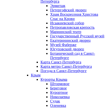
Петербурга
Эрмитаж
Петергофский дворец
Храм Воскресения Христова
Спас на Крови
Исаакиевский собор
Петропавловская крепость
Мариинский театр
Государственный Русский музей
Екатерининский дворец
Музей Фаберже
Юсуповский дворец
Ботанический сад в Санкт-
Петербурге
Карта Санкт-Петербурга
Карта метро Санкт-Петербурга
Погода в Санкт-Петербурге
Крым
Курорты Крыма
Штормовое
Береговое
Курортное
Николаевка
Судак
Оленевка