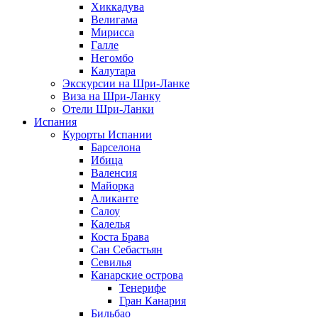
Хиккадува
Велигама
Мирисса
Галле
Негомбо
Калутара
Экскурсии на Шри-Ланке
Виза на Шри-Ланку
Отели Шри-Ланки
Испания
Курорты Испании
Барселона
Ибица
Валенсия
Майорка
Аликанте
Салоу
Калелья
Коста Брава
Сан Себастьян
Севилья
Канарские острова
Тенерифе
Гран Канария
Бильбао