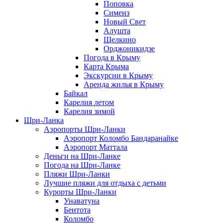
Поповка
Симеиз
Новый Свет
Алушта
Щелкино
Орджоникидзе
Погода в Крыму
Карта Крыма
Экскурсии в Крыму
Аренда жилья в Крыму
Байкал
Карелия летом
Карелия зимой
Шри-Ланка
Аэропорты Шри-Ланки
Аэропорт Коломбо Бандаранайке
Аэропорт Маттала
Деньги на Шри-Ланке
Погода на Шри-Ланке
Пляжи Шри-Ланки
Лучшие пляжи для отдыха с детьми
Курорты Шри-Ланки
Унаватуна
Бентота
Коломбо