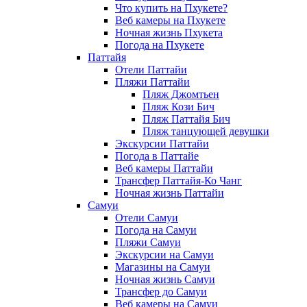
Что купить на Пхукете?
Веб камеры на Пхукете
Ночная жизнь Пхукета
Погода на Пхукете
Паттайя
Отели Паттайи
Пляжи Паттайи
Пляж Джомтьен
Пляж Кози Бич
Пляж Паттайя Бич
Пляж танцующей девушки
Экскурсии Паттайи
Погода в Паттайе
Веб камеры Паттайи
Трансфер Паттайя-Ко Чанг
Ночная жизнь Паттайи
Самуи
Отели Самуи
Погода на Самуи
Пляжи Самуи
Экскурсии на Самуи
Магазины на Самуи
Ночная жизнь Самуи
Трансфер до Самуи
Веб камеры на Самуи