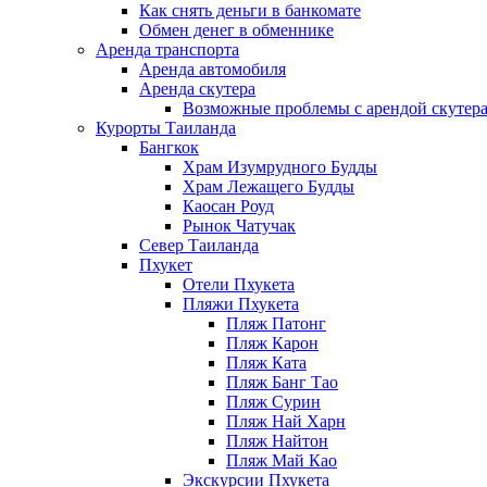
Как снять деньги в банкомате
Обмен денег в обменнике
Аренда транспорта
Аренда автомобиля
Аренда скутера
Возможные проблемы с арендой скутера
Курорты Таиланда
Бангкок
Храм Изумрудного Будды
Храм Лежащего Будды
Каосан Роуд
Рынок Чатучак
Север Таиланда
Пхукет
Отели Пхукета
Пляжи Пхукета
Пляж Патонг
Пляж Карон
Пляж Ката
Пляж Банг Тао
Пляж Сурин
Пляж Най Харн
Пляж Найтон
Пляж Май Као
Экскурсии Пхукета