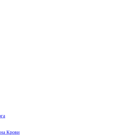
рга
 на Крови