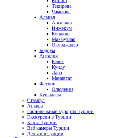
Кириш
Текирова
Чамьюва
Аланья
Авсаллар
Инжекум
Конаклы
Махмутлар
Окурджалар
Бодрум
Анталия
Белек
Кунду
Лара
Манавгат
Фетхие
Олюдениз
Кушадасы
Стамбул
Анкара
Горнолыжные курорты Турции
Экскурсии в Турции
Карта Турции
Веб камеры Турции
Деньги в Турции