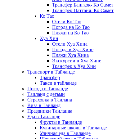
Трансфер Бангкок- Ко Самет
Трансфер Паттайя- Ко Самет
Ко Тао
Отели Ко Тао
Погода на Ко Тао
Пляжи на Ко Тао
Хуа Хин
Отели Хуа Хина
Погода в Хуа Хине
Пляжи Хуа Хина
Экскурсии в Хуа Хине
Трансфер в Хуа Хин
Транспорт в Тайланде
Трансфер
Такси в тайланде
Погода в Таиланде
Таиланд с детьми
Страховка в Таиланд
Виза в Таиланд
Праздники Таиланда
Еда в Таиланде
Фрукты в Таиланде
Кулинарные школы в Таиланде
Уличная еда в Таиланде
Шведский стол в Тайланде