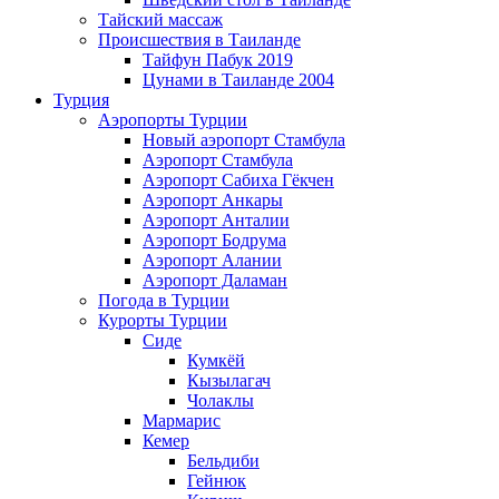
Тайский массаж
Происшествия в Таиланде
Тайфун Пабук 2019
Цунами в Таиланде 2004
Турция
Аэропорты Турции
Новый аэропорт Стамбула
Аэропорт Стамбула
Аэропорт Сабиха Гёкчен
Аэропорт Анкары
Аэропорт Анталии
Аэропорт Бодрума
Аэропорт Алании
Аэропорт Даламан
Погода в Турции
Курорты Турции
Сиде
Кумкёй
Кызылагач
Чолаклы
Мармарис
Кемер
Бельдиби
Гейнюк