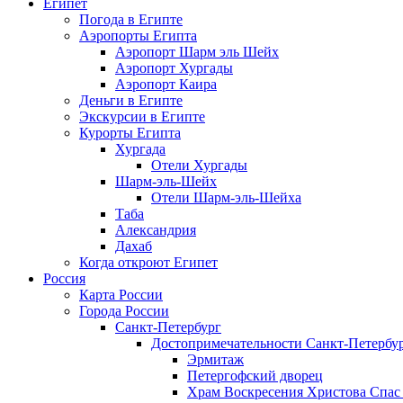
Египет
Погода в Египте
Аэропорты Египта
Аэропорт Шарм эль Шейх
Аэропорт Хургады
Аэропорт Каира
Деньги в Египте
Экскурсии в Египте
Курорты Египта
Хургада
Отели Хургады
Шарм-эль-Шейх
Отели Шарм-эль-Шейха
Таба
Александрия
Дахаб
Когда откроют Египет
Россия
Карта России
Города России
Санкт-Петербург
Достопримечательности Санкт-Петербу
Эрмитаж
Петергофский дворец
Храм Воскресения Христова Спас